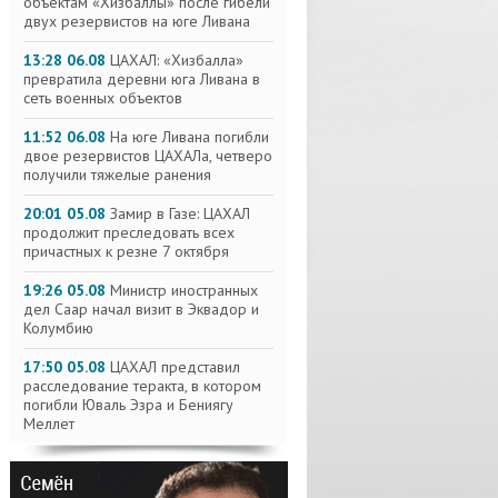
объектам «Хизбаллы» после гибели
двух резервистов на юге Ливана
13:28 06.08
ЦАХАЛ: «Хизбалла»
превратила деревни юга Ливана в
сеть военных объектов
11:52 06.08
На юге Ливана погибли
двое резервистов ЦАХАЛа, четверо
получили тяжелые ранения
20:01 05.08
Замир в Газе: ЦАХАЛ
продолжит преследовать всех
причастных к резне 7 октября
19:26 05.08
Министр иностранных
дел Саар начал визит в Эквадор и
Колумбию
17:50 05.08
ЦАХАЛ представил
расследование теракта, в котором
погибли Юваль Эзра и Бениягу
Меллет