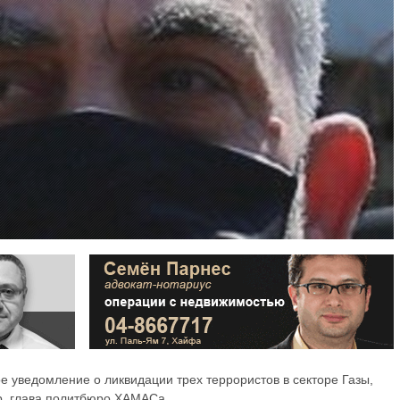
 уведомление о ликвидации трех террористов в секторе Газы,
р, глава политбюро ХАМАСа.