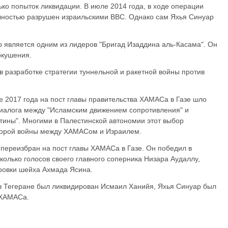
ко попыток ликвидации. В июле 2014 года, в ходе операции
лностью разрушен израильскими ВВС. Однако сам Яхья Синуар
является одним из лидеров "Бригад Изаддина аль-Касама". Он
окушения.
в разработке стратегии туннельной и ракетной войны против
 2017 года на пост главы правительства ХАМАСа в Газе шло
диалога между "Исламским движением сопротивления" и
ины". Многими в Палестинской автономии этот выбор
корой войны между ХАМАСом и Израилем.
 переизбран на пост главы ХАМАСа в Газе. Он победил в
колько голосов своего главного соперника Низара Аудаллу,
ровки шейха Ахмада Ясина.
ак в Тегеране был ликвидирован Исмаил Ханийя, Яхья Синуар был
 ХАМАСа.