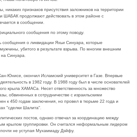
ты, никаких признаков присутствия заложников на территории
и ШАБАК продолжают действовать в этом районе с
ечается в сообщении.
фициального сообщения по этому поводу.
ь сообщения о ликвидации Яхьи Синуара, которые
ужчины, убитого в результате взрыва. По многим внешним
 на Синуара.
Хан-Юнисе, окончил Исламский университет в Газе. Впервые
деятельность в 1982 году. В 1988 году был в числе основателей
вого крыла ХАМАСа. Несет ответственность за множество
Газы, обвиненных в сотрудничестве с израильскими
н к 450 годам заключения, но провел в тюрьме 22 года и
ках "сделки Шалита".
литических постов, однако отвечал за координацию между
ным крылом группировки. Он считался неформальным лидером
почти не уступая Мухаммаду Дэйфу.