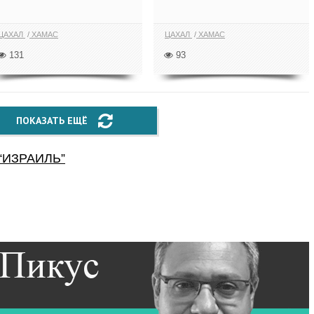
ЦАХАЛ
ХАМАС
ЦАХАЛ
ХАМАС
131
93
ПОКАЗАТЬ ЕЩЁ
“
ИЗРАИЛЬ
”