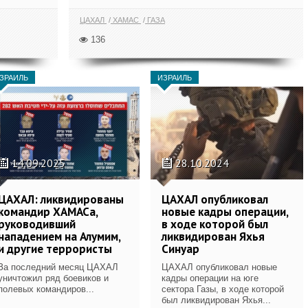
ЦАХАЛ
ХАМАС
ГАЗА
136
ЗРАИЛЬ
ИЗРАИЛЬ
14.09.2025
28.10.2024
ЦАХАЛ: ликвидированы
ЦАХАЛ опубликовал
командир ХАМАСа,
новые кадры операции,
руководивший
в ходе которой был
нападением на Алумим,
ликвидирован Яхья
и другие террористы
Синуар
За последний месяц ЦАХАЛ
ЦАХАЛ опубликовал новые
уничтожил ряд боевиков и
кадры операции на юге
полевых командиров...
сектора Газы, в ходе которой
был ликвидирован Яхья...