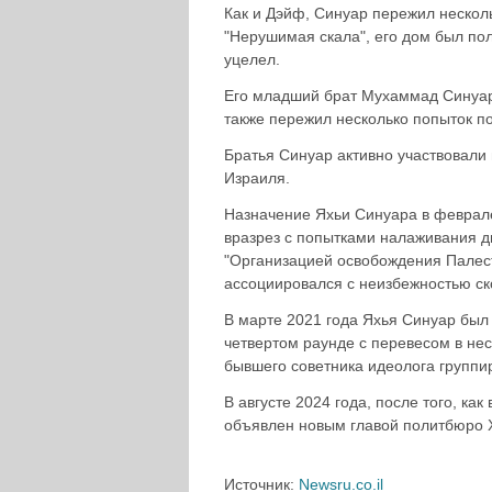
Как и Дэйф, Синуар пережил несколь
"Нерушимая скала", его дом был по
уцелел.
Его младший брат Мухаммад Синуар 
также пережил несколько попыток п
Братья Синуар активно участвовали 
Израиля.
Назначение Яхьи Синуара в феврале
вразрез с попытками налаживания 
"Организацией освобождения Палест
ассоциировался с неизбежностью с
В марте 2021 года Яхья Синуар был
четвертом раунде с перевесом в нес
бывшего советника идеолога группи
В августе 2024 года, после того, к
объявлен новым главой политбюро
Источник:
Newsru.co.il