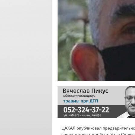
ЦАХАЛ опубликовал предварительное
среди которых мог быть Яхья Синуа