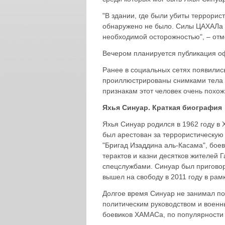
"В здании, где были убиты террорис
обнаружено не было. Силы ЦАХАЛа 
необходимой осторожностью", – отм
Вечером планируется публикация о
Ранее в социальных сетях появилис
проиллюстрированы снимками тела м
признакам этот человек очень похож
Яхья Синуар. Краткая биография
Яхья Синуар родился в 1962 году в 
был арестован за террористическую 
"Бригад Изаддина аль-Касама", бое
терактов и казни десятков жителей 
спецслужбами. Синуар был приговоре
вышел на свободу в 2011 году в рам
Долгое время Синуар не занимал по
политическим руководством и воен
боевиков ХАМАСа, по популярности 