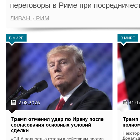
переговоры в Риме при посредничес
ЛИВАН
РИМ
В МИРЕ
В МИРЕ
2.08.2026
31.0
Трамп отменил удар по Ирану после
Трамп 
согласования основных условий
полном
сделки
Некотор
Дональд
«США полностью готовы к действиям против