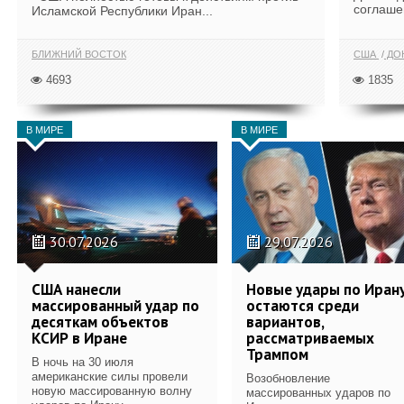
соглаше
Исламской Республики Иран...
БЛИЖНИЙ ВОСТОК
США
ДОН
4693
1835
В МИРЕ
В МИРЕ
30.07.2026
29.07.2026
США нанесли
Новые удары по Иран
массированный удар по
остаются среди
десяткам объектов
вариантов,
КСИР в Иране
рассматриваемых
Трампом
В ночь на 30 июля
американские силы провели
Возобновление
новую массированную волну
массированных ударов по