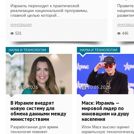
Израиль переходит к практической
Правите
реализации национальной программы,
национа
главной целью которой...
развития
ИННОВАЦИИ
ИННОВАЦ
531
446
НАУКА И ТЕХНОЛОГИИ
НАУКА И ТЕХНОЛОГИИ
4.06.2026
20.05.2026
В Израиле внедрят
Маск: Израиль —
новую систему для
мировой лидер по
обмена данными между
инновациям на душу
министерствами
населения
Разработанная для армии
Илон Маск высоко оценил
технология поможет
израильскую технологическ