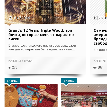
6.07.2026
25.0
Grant's 12 Years Triple Wood: три
Отмеч
бочки, которые меняют характер
америк
виски
бренды
свобо
В мире шотландского виски срок выдержки
уже давно перестал быть единственным...
4 июля 
НАПИТКИ
ВИСКИ
НАПИТКИ
273
387
БИЗНЕС
БИЗНЕС