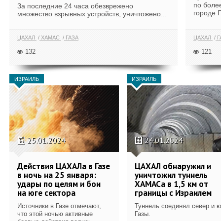
по боле
За последние 24 часа обезврежено
городе Г
множество взрывных устройств, уничтожено...
ЦАХАЛ
ХАМАС
ГАЗА
ЦАХАЛ
Г
132
121
ИЗРАИЛЬ
ИЗРАИЛЬ
25.01.2024
24.01.2024
Действия ЦАХАЛа в Газе
ЦАХАЛ обнаружил и
в ночь на 25 января:
уничтожил туннель
удары по целям и бои
ХАМАСа в 1,5 км от
на юге сектора
границы с Израилем
Источники в Газе отмечают,
Туннель соединял север и ю
что этой ночью активные
Газы.