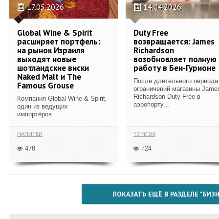
17.05.2026
14.04.2026
Global Wine & Spirit
Duty Free
расширяет портфель:
возвращается: James
на рынок Израиля
Richardson
выходят новые
возобновляет полную
шотландские виски
работу в Бен-Гурионе
Naked Malt и The
После длительного периода
Famous Grouse
ограничений магазины Jame
Richardson Duty Free в
Компания Global Wine & Spirit,
аэропорту...
один из ведущих
импортёров...
НАПИТКИ
ТУРИЗМ
478
724
ПОКАЗАТЬ ЕЩЁ В РАЗДЕЛЕ "БИЗН