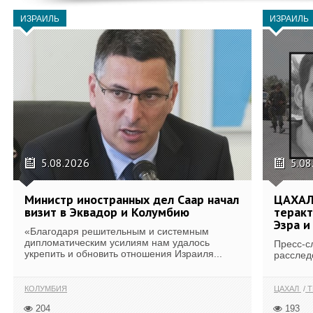
ИЗРАИЛЬ
ИЗРАИЛЬ
5.08.2026
5.08
Министр иностранных дел Саар начал
ЦАХАЛ
визит в Эквадор и Колумбию
теракт
Эзра и
«Благодаря решительным и системным
дипломатическим усилиям нам удалось
Пресс-с
укрепить и обновить отношения Израиля...
расслед
КОЛУМБИЯ
ЦАХАЛ
Т
204
193