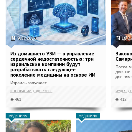
9.07.2026
18.0
Из домашнего УЗИ — в управление
Законо
сердечной недостаточностью: три
Самари
израильские компании будут
После м
разрабатывать следующее
десятки
поколение медицины на основе ИИ
для член
Израиль запускает...
ИННОВАЦИИ
ЗДОРОВЬЕ
ИУДЕЯ
С
461
412
МЕДИЦИНА
МЕДИЦИНА