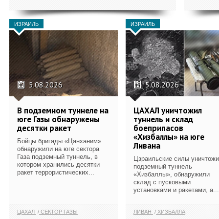
ИЗРАИЛЬ
ИЗРАИЛЬ
5.08.2026
5.08.2026
В подземном туннеле на
ЦАХАЛ уничтожил
юге Газы обнаружены
туннель и склад
десятки ракет
боеприпасов
«Хизбаллы» на юге
Бойцы бригады «Цанханим»
Ливана
обнаружили на юге сектора
Газа подземный туннель, в
Цзраильские силы уничтож
котором хранились десятки
подземный туннель
ракет террористических...
«Хизбаллы», обнаружили
склад с пусковыми
установками и ракетами, а...
ЦАХАЛ
СЕКТОР ГАЗЫ
ЛИВАН
ХИЗБАЛЛА