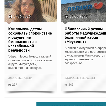
17.06.2025
15.06.2025
Как помочь детям
Обновленный режим
сохранять спокойствие
работы медучрежден
и ощущение
больничной кассы
безопасности в
«Меухедет»
нестабильной
В связи с ситуацией в сфер
реальности
безопасности и в соответст
с указаниями Министерства
Эфрат Перец-Томер, старший
здравоохранения, в
клинический психолог южного
воскресенье...
округа «Меухедет»,
объясняет, как создать...
ЗДОРОВЬЕ
ДЕТИ
ЗДОРОВЬЕ
МЕУХЕДЕТ
372
447