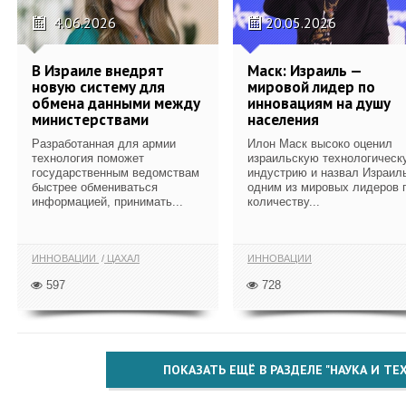
4.06.2026
20.05.2026
В Израиле внедрят
Маск: Израиль —
новую систему для
мировой лидер по
обмена данными между
инновациям на душу
министерствами
населения
Разработанная для армии
Илон Маск высоко оценил
технология поможет
израильскую технологическ
государственным ведомствам
индустрию и назвал Израил
быстрее обмениваться
одним из мировых лидеров 
информацией, принимать...
количеству...
ИННОВАЦИИ
ЦАХАЛ
ИННОВАЦИИ
597
728
ПОКАЗАТЬ ЕЩЁ В РАЗДЕЛЕ "НАУКА И Т