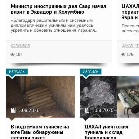
Министр иностранных дел Саар начал
ЦАХАЛ
визит в Эквадор и Колумбию
теракт
Эзра и
«Благодаря решительным и системным
дипломатическим усилиям нам удалось
Пресс-с
укрепить и обновить отношения Израиля...
расслед
КОЛУМБИЯ
ЦАХАЛ
Т
187
176
ИЗРАИЛЬ
ИЗРАИЛЬ
5.08.2026
5.08.2026
В подземном туннеле на
ЦАХАЛ уничтожил
юге Газы обнаружены
туннель и склад
десятки ракет
боеприпасов