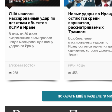
30.07.2026
29.07.2026
США нанесли
Новые удары по Иран
массированный удар по
остаются среди
десяткам объектов
вариантов,
КСИР в Иране
рассматриваемых
Трампом
В ночь на 30 июля
американские силы провели
Возобновление
новую массированную волну
массированных ударов по
ударов по Ирану.
Ирану остается одним из тр
сценариев, которые Дональ
Трамп...
БЛИЖНИЙ ВОСТОК
ИРАН
США
258
453
ПОКАЗАТЬ ЕЩЁ В РАЗДЕЛЕ "В МИ