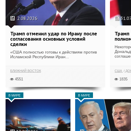
2.08.2026
31.0
Трамп отменил удар по Ирану после
Трамп 
согласования основных условий
полном
сделки
Некотор
Дональд
«США полностью готовы к действиям против
соглаше
Исламской Республики Иран...
БЛИЖНИЙ ВОСТОК
США
ДОН
4551
1835
В МИРЕ
В МИРЕ