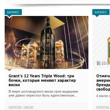
БИЗНЕС
БИЗНЕС
6.07.2026
25.0
Grant's 12 Years Triple Wood: три
Отмеч
бочки, которые меняют характер
америк
виски
бренды
свобо
В мире шотландского виски срок выдержки
уже давно перестал быть единственным...
4 июля 
НАПИТКИ
ВИСКИ
НАПИТКИ