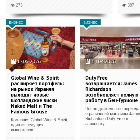
273
387
БИЗНЕС
БИЗНЕС
17.05.2026
14.04.2026
Global Wine & Spirit
Duty Free
расширяет портфель:
возвращается: James
на рынок Израиля
Richardson
выходят новые
возобновляет полную
шотландские виски
работу в Бен-Гурионе
Naked Malt и The
После длительного периода
Famous Grouse
ограничений магазины Jame
Richardson Duty Free в
Компания Global Wine & Spirit,
аэропорту...
один из ведущих
импортёров...