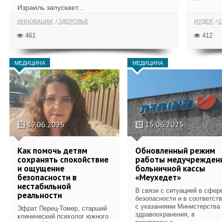
Израиль запускает...
ИННОВАЦИИ
ЗДОРОВЬЕ
ИУДЕЯ
С
461
412
МЕДИЦИНА
МЕДИЦИНА
17.06.2025
15.06.2025
Как помочь детям
Обновленный режим
сохранять спокойствие
работы медучрежден
и ощущение
больничной кассы
безопасности в
«Меухедет»
нестабильной
В связи с ситуацией в сфер
реальности
безопасности и в соответст
с указаниями Министерства
Эфрат Перец-Томер, старший
здравоохранения, в
клинический психолог южного