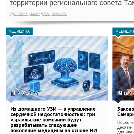
территории регионального совета Та
ЗДОРОВЬЕ
МИНЗДРАВ
КОМАРЫ
МЕДИЦИНА
МЕДИЦИН
9.07.2026
18.0
Из домашнего УЗИ — в управление
Законо
сердечной недостаточностью: три
Самари
израильские компании будут
После м
разрабатывать следующее
десятки
поколение медицины на основе ИИ
для член