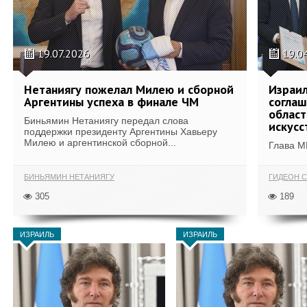
19.07.2026
19.0
Нетаниягу пожелал Милею и сборной
Израил
Аргентины успеха в финале ЧМ
соглаш
област
Биньямин Нетаниягу передал слова
искусс
поддержки президенту Аргентины Хавьеру
Милею и аргентинской сборной...
Глава М
БИНЬЯМИН НЕТАНИЯГУ
ГИДЕОН С
305
189
ИЗРАИЛЬ
ИЗРАИЛЬ