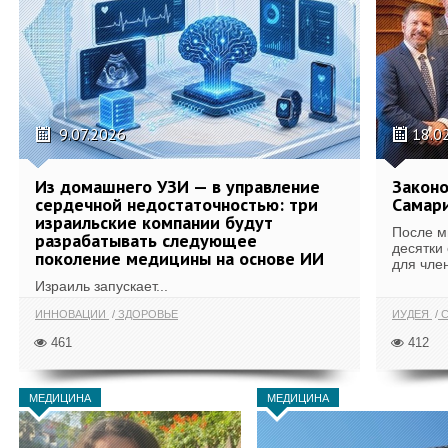
9.07.2026
18.0
Из домашнего УЗИ — в управление
Законо
сердечной недостаточностью: три
Самари
израильские компании будут
После м
разрабатывать следующее
десятки
поколение медицины на основе ИИ
для член
Израиль запускает...
ИННОВАЦИИ
ЗДОРОВЬЕ
ИУДЕЯ
С
461
412
МЕДИЦИНА
МЕДИЦИНА