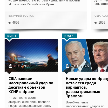
«США полностью готовы к действиям против
соглаше
Исламской Республики Иран...
БЛИЖНИЙ ВОСТОК
США
ДОН
4666
1835
В МИРЕ
В МИРЕ
30.07.2026
29.07.2026
США нанесли
Новые удары по Иран
массированный удар по
остаются среди
десяткам объектов
вариантов,
КСИР в Иране
рассматриваемых
Трампом
В ночь на 30 июля
американские силы провели
Возобновление
новую массированную волну
массированных ударов по