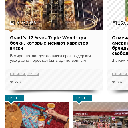
6.07.2026
25.0
Grant's 12 Years Triple Wood: три
Отмеч
бочки, которые меняют характер
америк
виски
бренды
свобо
В мире шотландского виски срок выдержки
уже давно перестал быть единственным...
4 июля 
НАПИТКИ
ВИСКИ
НАПИТКИ
273
387
БИЗНЕС
БИЗНЕС