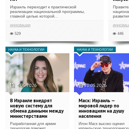
Израиль переходит к практической
Правите
реализации национальной программы,
национа
главной целью которой...
развития
ИННОВАЦИИ
ИННОВАЦ
529
446
НАУКА И ТЕХНОЛОГИИ
НАУКА И ТЕХНОЛОГИИ
4.06.2026
20.05.2026
В Израиле внедрят
Маск: Израиль —
новую систему для
мировой лидер по
обмена данными между
инновациям на душу
министерствами
населения
Разработанная для армии
Илон Маск высоко оценил
технология поможет
израильскую технологическ