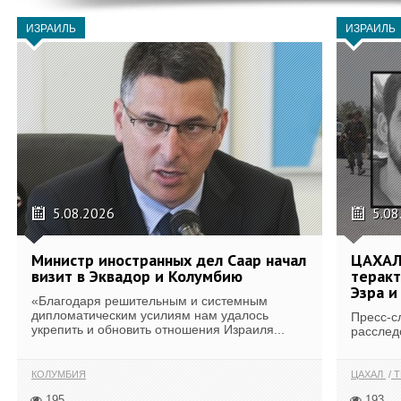
ИЗРАИЛЬ
ИЗРАИЛЬ
5.08.2026
5.08
Министр иностранных дел Саар начал
ЦАХАЛ
визит в Эквадор и Колумбию
теракт
Эзра и
«Благодаря решительным и системным
дипломатическим усилиям нам удалось
Пресс-с
укрепить и обновить отношения Израиля...
расслед
КОЛУМБИЯ
ЦАХАЛ
Т
195
193