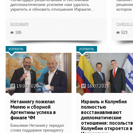
дипломатическим усилиям нам удалось
решение
укрепить и обновить отношения Израиля...
которое 
КОЛУМБИЯ
ГИДЕОН С
195
523
ИЗРАИЛЬ
ИЗРАИЛЬ
19.07.2026
16.07.2026
Нетаниягу пожелал
Израиль и Колумбия
Милею и сборной
полностью
Аргентины успеха в
восстанавливают
финале ЧМ
дипломатические
отношения: посольст
Биньямин Нетаниягу передал
Колумбии откроется в
слова поддержки президенту