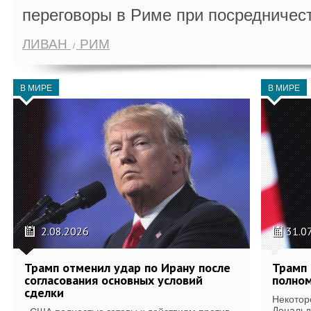
переговоры в Риме при посредничес
ЛИВАН
РИМ
В МИРЕ
В МИРЕ
2.08.2026
31.0
Трамп отменил удар по Ирану после
Трамп 
согласования основных условий
полном
сделки
Некотор
Дональд