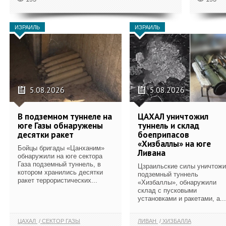
ИЗРАИЛЬ
ИЗРАИЛЬ
5.08.2026
5.08.2026
В подземном туннеле на
ЦАХАЛ уничтожил
юге Газы обнаружены
туннель и склад
десятки ракет
боеприпасов
«Хизбаллы» на юге
Бойцы бригады «Цанханим»
Ливана
обнаружили на юге сектора
Газа подземный туннель, в
Цзраильские силы уничтож
котором хранились десятки
подземный туннель
ракет террористических...
«Хизбаллы», обнаружили
склад с пусковыми
установками и ракетами, а...
ЦАХАЛ
СЕКТОР ГАЗЫ
ЛИВАН
ХИЗБАЛЛА