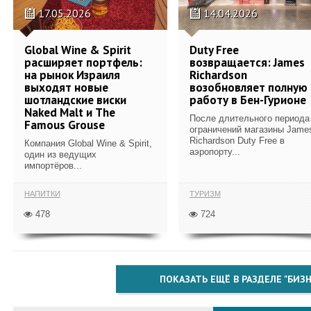
17.05.2026
14.04.2026
Global Wine & Spirit
Duty Free
расширяет портфель:
возвращается: James
на рынок Израиля
Richardson
выходят новые
возобновляет полную
шотландские виски
работу в Бен-Гурионе
Naked Malt и The
После длительного периода
Famous Grouse
ограничений магазины Jame
Richardson Duty Free в
Компания Global Wine & Spirit,
аэропорту...
один из ведущих
импортёров...
НАПИТКИ
ТУРИЗМ
478
724
ПОКАЗАТЬ ЕЩЁ В РАЗДЕЛЕ "БИЗН