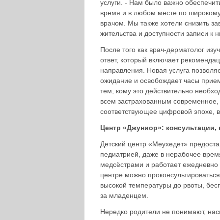
услуги. - Нам было важно обеспечи
время и в любом месте по широкому
врачом. Мы также хотели снизить за
жительства и доступности записи к 
После того как врач-дерматолог из
ответ, который включает рекоменда
направления. Новая услуга позволя
ожидание и освобождает часы прием
тем, кому это действительно необх
всем застрахованным современное,
соответствующее цифровой эпохе, в
Центр «Джуниор»: консультации, 
Детский центр «Меухедет» предоста
педиатрией, даже в нерабочее врем
медсёстрами и работает ежедневно с
центре можно проконсультироваться
высокой температуры до рвоты, бес
за младенцем.
Нередко родители не понимают, нас