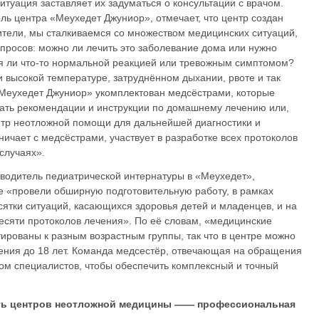
туация заставляет их задуматься о консультации с врачом.
ль центра «Меухедет Джуниор», отмечает, что центр создан
дители, мы сталкиваемся со множеством медицинских ситуаций,
росов: можно ли лечить это заболевание дома или нужно
ся ли что-то нормальной реакцией или тревожным симптомом?
и высокой температуре, затруднённом дыхании, рвоте и так
«Меухедет Джуниор» укомплектован медсёстрами, которые
дать рекомендации и инструкции по домашнему лечению или,
нтр неотложной помощи для дальнейшей диагностики и
ичает с медсёстрами, участвует в разработке всех протоколов
случаях».
оводитель педиатрической интернатуры в «Меухедет»,
се «провели обширную подготовительную работу, в рамках
ятки ситуаций, касающихся здоровья детей и младенцев, и на
есяти протоколов лечения». По её словам, «медицинские
ированы к разным возрастным группы, так что в центре можно
ения до 18 лет. Команда медсестёр, отвечающая на обращения
вом специалистов, чтобы обеспечить комплексный и точный
ть центров неотложной медицины —— профессиональная