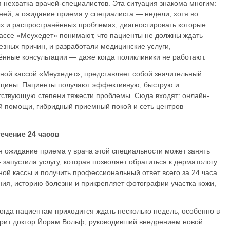
 нехватка врачей-специалистов. Эта ситуация знакома многим:
дней, а ожидание приема у специалиста — недели, хотя во
ых и распространённых проблемах, диагностировать которые
кассе «Меухедет» понимают, что пациенты не должны ждать
езных причин, и разработали медицинские услуги,
нные консультации — даже когда поликлиники не работают.
чной кассой «Меухедет», представляет собой значительный
цины. Пациенты получают эффективную, быструю и
ствующую степени тяжести проблемы. Сюда входят: онлайн-
й помощи, гибридный приемный покой и сеть центров
ечение 24 часов
я ожидание приема у врача этой специальности может занять
запустила услугу, которая позволяет обратиться к дерматологу
ой кассы и получить профессиональный ответ всего за 24 часа.
ия, историю болезни и прикрепляет фотографии участка кожи,
огда пациентам приходится ждать несколько недель, особенно в
орит доктор Йорам Вольф, руководивший внедрением новой