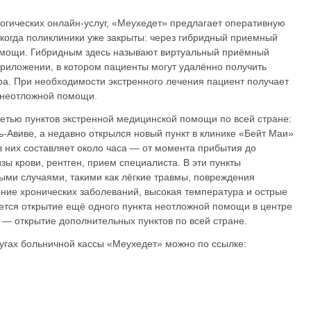
огических онлайн-услуг, «Меухедет» предлагает оперативную
 когда поликлиники уже закрыты: через гибридный приемный
помощи. Гибридным здесь называют виртуальный приёмный
 приложении, в котором пациенты могут удалённо получить
ра. При необходимости экстренного лечения пациент получает
 неотложной помощи.
сетью пунктов экстренной медицинской помощи по всей стране:
-Авиве, а недавно открылся новый пункт в клинике «Бейт Маи»
 них составляет около часа — от момента прибытия до
ы крови, рентген, прием специалиста. В эти пункты
ми случаями, такими как лёгкие травмы, повреждения
ение хронических заболеваний, высокая температура и острые
тся открытие ещё одного пункта неотложной помощи в центре
а — открытие дополнительных пунктов по всей стране.
лугах больничной кассы «Меухедет» можно по ссылке: