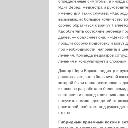
определенные симптомы, а иногда си
Идит Веред, медсестра и руководите
именно для таких случаев. «Как ро
вызывающих большое количество воп
срочно обратиться к врачу? Являет
Как облегчить состояние ребёнка пр
далее, — объясняет она. - «Центр 
прошли особую подготовку и могут 
при необходимости, направить в це
лечения. Команда педиатров сотрудн
лечения и консультирует в сложным 
Доктор Шири Баркан, педиатр и рук
рассказывает, что в больничной кас
которой были проанализированы дес
их основе разработано более семид
состояния и подход к лечению адапт
получить помощь для детей от рожд
родителей, работает под руководст
ответ».
Гибридный приемный покой и се