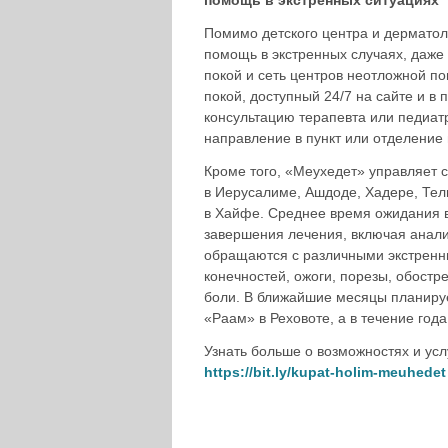
помощь в экстренных ситуациях
Помимо детского центра и дерматол
помощь в экстренных случаях, даже
покой и сеть центров неотложной 
покой, доступный 24/7 на сайте и в
консультацию терапевта или педиат
направление в пункт или отделение
Кроме того, «Меухедет» управляет 
в Иерусалиме, Ашдоде, Хадере, Тель
в Хайфе. Среднее время ожидания в
завершения лечения, включая анализ
обращаются с различными экстренны
конечностей, ожоги, порезы, обостр
боли. В ближайшие месяцы планируе
«Раам» в Реховоте, а в течение год
Узнать больше о возможностях и ус
https://bit.ly/kupat-holim-meuhedet