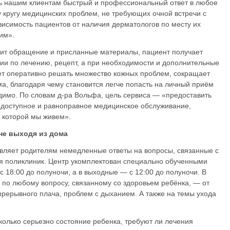
ть нашим клиентам быстрый и профессиональный ответ в любое
 кругу медицинских проблем, не требующих очной встречи с
висимость пациентов от наличия дерматологов по месту их
ним».
учит обращение и присланные материалы, пациент получает
ции по лечению, рецепт, а при необходимости и дополнительные
ет оперативно решать множество кожных проблем, сокращает
а, благодаря чему становится легче попасть на личный приём
одимо. По словам д-ра Вольфа, цель сервиса — «предоставить
 доступное и равноправное медицинское обслуживание,
 которой мы живем».
не выходя из дома
вляет родителям немедленные ответы на вопросы, связанные с
я поликлиник. Центр укомплектован специально обученными
 18:00 до полуночи, а в выходные — с 12:00 до полуночи. В
 по любому вопросу, связанному со здоровьем ребёнка, — от
прерывного плача, проблем с дыханием. А также на темы ухода
колько серьезно состояние ребенка, требуют ли лечения