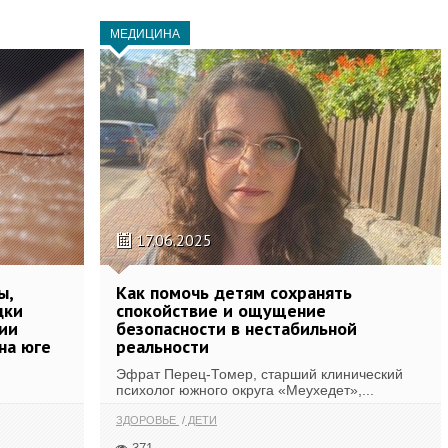
МЕДИЦИНА
17.06.2025
ы,
Как помочь детям сохранять
дки
спокойствие и ощущение
рии
безопасности в нестабильной
на юге
реальности
Эфрат Перец-Томер, старший клинический
психолог южного округа «Меухедет»,...
ЗДОРОВЬЕ
ДЕТИ