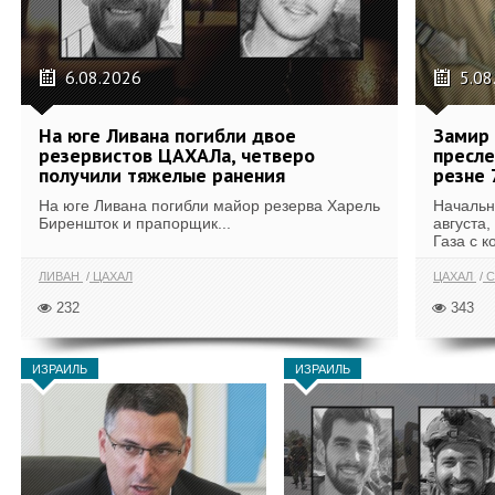
6.08.2026
5.08
На юге Ливана погибли двое
Замир 
резервистов ЦАХАЛа, четверо
пресле
получили тяжелые ранения
резне 
На юге Ливана погибли майор резерва Харель
Начальн
Биреншток и прапорщик...
августа,
Газа с к
ЛИВАН
ЦАХАЛ
ЦАХАЛ
С
232
343
ИЗРАИЛЬ
ИЗРАИЛЬ