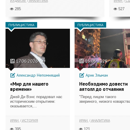
ИУДАИЗМ
АНАЛИТИКА
ИРАН
С
285
527
ПУБЛИЦИСТИКА
ПУБЛИЦИСТИКА
17.06.2026
15.06.2025
Александр Непомнящий
Арик Эльман
«Мир для нашего
Необходимо довести
времени»
аятолл до отчаяния
Джей Ди Вэнс порадовал нас
"Перед лицом такого
историческим открытием:
звериного, низкого коварства
оказывается,...
ИРАН
ИСТОРИЯ
ИРАН
АНАЛИТИКА
395
121