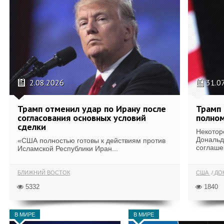
2.08.2026
31.0
Трамп отменил удар по Ирану после
Трамп 
согласования основных условий
полном
сделки
Некотор
Дональд
«США полностью готовы к действиям против
соглаше
Исламской Республики Иран...
БЛИЖНИЙ ВОСТОК
США
ДОН
5332
1840
В МИРЕ
В МИРЕ