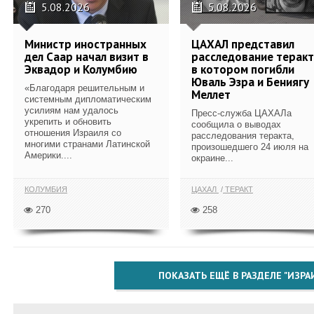
5.08.2026
5.08.2026
Министр иностранных
ЦАХАЛ представил
дел Саар начал визит в
расследование теракт
Эквадор и Колумбию
в котором погибли
Юваль Эзра и Бениягу
«Благодаря решительным и
Меллет
системным дипломатическим
усилиям нам удалось
Пресс-служба ЦАХАЛа
укрепить и обновить
сообщила о выводах
отношения Израиля со
расследования теракта,
многими странами Латинской
произошедшего 24 июля на
Америки....
окраине...
КОЛУМБИЯ
ЦАХАЛ
ТЕРАКТ
270
258
ПОКАЗАТЬ ЕЩЁ В РАЗДЕЛЕ "ИЗРА