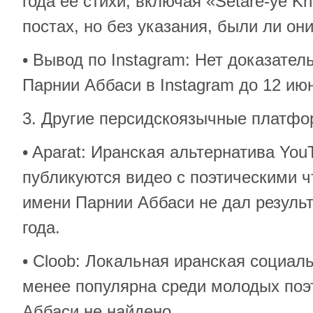
года её стихи, включая «Setāre-ye K
постах, но без указания, были ли он
• Вывод по Instagram: Нет доказател
Парнии Аббаси в Instagram до 12 июн
3. Другие персидскоязычные платф
• Aparat: Иранская альтернатива You
публикуются видео с поэтическими ч
имени Парнии Аббаси не дал результ
года.
• Cloob: Локальная иранская социаль
менее популярна среди молодых поэ
Аббаси не найдено.