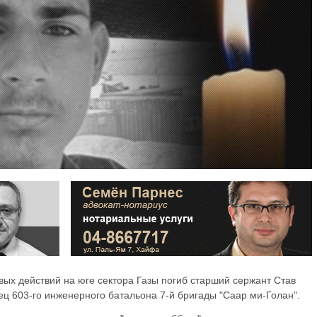
вых действий на юге сектора Газы погиб старший сержант Став
оец 603-го инженерного батальона 7-й бригады "Саар ми-Голан".