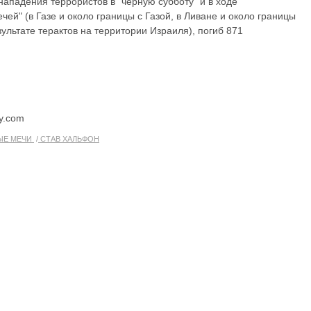
 нападения террористов в "черную субботу" и в ходе
й" (в Газе и около границы с Газой, в Ливане и около границы
зультате терактов на территории Израиля), погиб 871
y.com
ЫЕ МЕЧИ
СТАВ ХАЛЬФОН