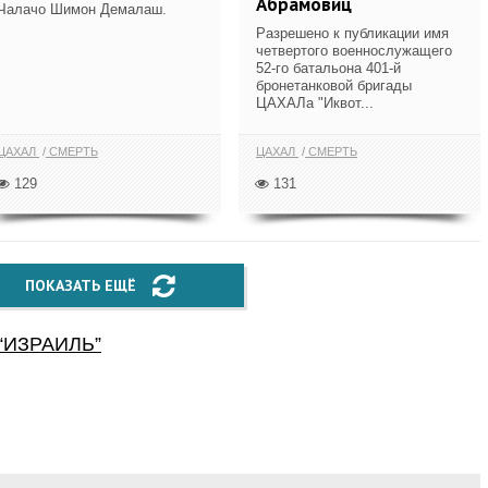
Абрамовиц
Чалачо Шимон Демалаш.
Разрешено к публикации имя
четвертого военнослужащего
52-го батальона 401-й
бронетанковой бригады
ЦАХАЛа "Иквот...
ЦАХАЛ
СМЕРТЬ
ЦАХАЛ
СМЕРТЬ
129
131
ПОКАЗАТЬ ЕЩЁ
“
ИЗРАИЛЬ
”