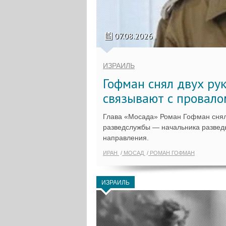
07.08.2026
ИЗРАИЛЬ
Гофман снял двух ру
связывают с провало
Глава «Мосада» Роман Гофман снял
разведслужбы — начальника разведы
направления.
ИРАН
МОСАД
РОМАН ГОФМАН
ИЗРАИЛЬ