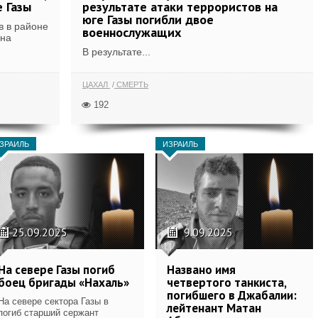
 Газы
результате атаки террористов на
юге Газы погибли двое
в в районе
военнослужащих
она
В результате...
ЦАХАЛ
СМЕРТЬ
192
ЗРАИЛЬ
ИЗРАИЛЬ
25.09.2025
9.09.2025
На севере Газы погиб
Названо имя
боец бригады «Нахаль»
четвертого танкиста,
погибшего в Джабалии:
На севере сектора Газы в
лейтенант Матан
погиб старший сержант