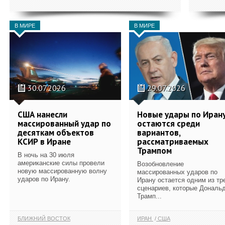
В МИРЕ
В МИРЕ
30.07.2026
29.07.2026
США нанесли
Новые удары по Иран
массированный удар по
остаются среди
десяткам объектов
вариантов,
КСИР в Иране
рассматриваемых
Трампом
В ночь на 30 июля
американские силы провели
Возобновление
новую массированную волну
массированных ударов по
ударов по Ирану.
Ирану остается одним из тр
сценариев, которые Дональ
Трамп...
БЛИЖНИЙ ВОСТОК
ИРАН
США