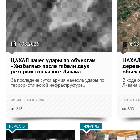
7.08.2026
6.08
ЦАХАЛ нанес удары по объектам
ЦАХАЛ:
«Хизбаллы» после гибели двух
деревн
резервистов на юге Ливана
объек
За последние сутки армия нанесла удары по
В ходе 
террористической инфраструктуре...
Ливана 
ЛИВАН
ХИЗБАЛЛА
ЛИВАН
Х
215
300
ИЗРАИЛЬ
ИЗРАИЛЬ