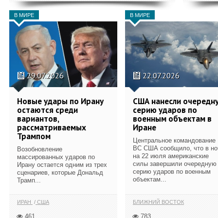
В МИРЕ
В МИРЕ
29.07.2026
22.07.2026
Новые удары по Ирану
США нанесли очередн
остаются среди
серию ударов по
вариантов,
военным объектам в
рассматриваемых
Иране
Трампом
Центральное командование
ВС США сообщило, что в но
Возобновление
на 22 июля американские
массированных ударов по
силы завершили очередную
Ирану остается одним из трех
серию ударов по военным
сценариев, которые Дональд
объектам...
Трамп...
ИРАН
США
БЛИЖНИЙ ВОСТОК
461
783