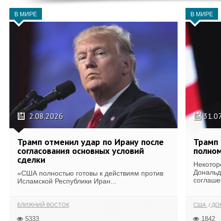
В МИРЕ
В МИРЕ
2.08.2026
31.0
Трамп отменил удар по Ирану после
Трамп 
согласования основных условий
полном
сделки
Некотор
Дональд
«США полностью готовы к действиям против
соглаше
Исламской Республики Иран...
БЛИЖНИЙ ВОСТОК
США
ДОН
5333
1842