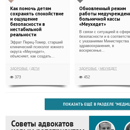
Как помочь детям
Обновленный режим
сохранять спокойствие
работы медучрежден
и ощущение
больничной кассы
безопасности в
«Меухедет»
нестабильной
В связи с ситуацией в сфер
реальности
безопасности и в соответст
с указаниями Министерства
Эфрат Перец-Томер, старший
здравоохранения, в
клинический психолог южного
воскресенье...
округа «Меухедет»,
объясняет, как создать...
ЗДОРОВЬЕ
ДЕТИ
ЗДОРОВЬЕ
МЕУХЕДЕТ
373
452
ПОКАЗАТЬ ЕЩЁ В РАЗДЕЛЕ "МЕДИ