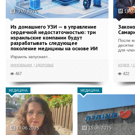
9.07.2026
18.0
Из домашнего УЗИ — в управление
Законо
сердечной недостаточностью: три
Самари
израильские компании будут
После м
разрабатывать следующее
десятки
поколение медицины на основе ИИ
для член
Израиль запускает...
ИННОВАЦИИ
ЗДОРОВЬЕ
ИУДЕЯ
С
467
422
МЕДИЦИНА
МЕДИЦИНА
17.06.2025
15.06.2025