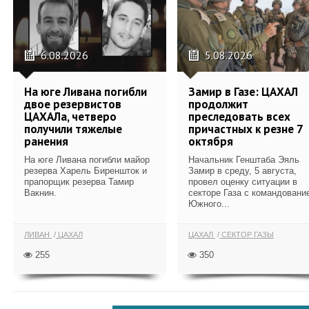
6.08.2026
5.08.2026
На юге Ливана погибли
Замир в Газе: ЦАХАЛ
двое резервистов
продолжит
ЦАХАЛа, четверо
преследовать всех
получили тяжелые
причастных к резне 7
ранения
октября
На юге Ливана погибли майор
Начальник Генштаба Эяль
резерва Харель Биреншток и
Замир в среду, 5 августа,
прапорщик резерва Тамир
провел оценку ситуации в
Вакнин.
секторе Газа с командовани
Южного...
ЛИВАН
ЦАХАЛ
ЦАХАЛ
СЕКТОР ГАЗЫ
255
350