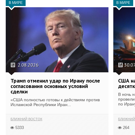
В МИРЕ
В МИРЕ
2.08.2026
30.0
Трамп отменил удар по Ирану после
США на
согласования основных условий
десятк
сделки
В ночь 
провели
«США полностью готовы к действиям против
по Иран
Исламской Республики Иран...
БЛИЖНИЙ ВОСТОК
БЛИЖНИЙ
5333
264