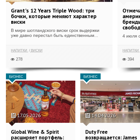
Grant's 12 Years Triple Wood: три
Отмеч
бочки, которые меняют характер
америк
виски
бренды
свобо
В мире шотландского виски срок выдержки
уже давно перестал быть единственным...
4 июля 
НАПИТКИ
ВИСКИ
НАПИТКИ
278
394
БИЗНЕС
БИЗНЕС
17.05.2026
14.04.2026
Global Wine & Spirit
Duty Free
расширяет портфель:
возвращается: James