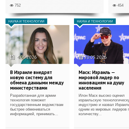
752
454
НАУКА И ТЕХНОЛОГИИ
НАУКА И ТЕХНОЛОГИИ
4.06.2026
20.05.2026
В Израиле внедрят
Маск: Израиль —
новую систему для
мировой лидер по
обмена данными между
инновациям на душу
министерствами
населения
Разработанная для армии
Илон Маск высоко оценил
технология поможет
израильскую технологическ
государственным ведомствам
индустрию и назвал Израил
быстрее обмениваться
одним из мировых лидеров 
информацией, принимать...
количеству...