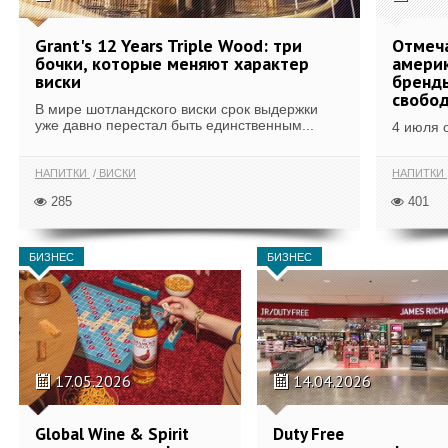
Grant's 12 Years Triple Wood: три
Отмеч
бочки, которые меняют характер
америк
виски
бренды
свобо
В мире шотландского виски срок выдержки
уже давно перестал быть единственным...
4 июля 
НАПИТКИ
ВИСКИ
НАПИТКИ
285
401
БИЗНЕС
БИЗНЕС
17.05.2026
14.04.2026
Global Wine & Spirit
Duty Free