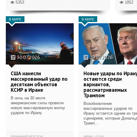
5353
1852
В МИРЕ
В МИРЕ
30.07.2026
29.07.2026
США нанесли
Новые удары по Иран
массированный удар по
остаются среди
десяткам объектов
вариантов,
КСИР в Иране
рассматриваемых
Трампом
В ночь на 30 июля
американские силы провели
Возобновление
новую массированную волну
массированных ударов по
ударов по Ирану.
Ирану остается одним из тр
сценариев, которые Дональ
Трамп...
БЛИЖНИЙ ВОСТОК
ИРАН
США