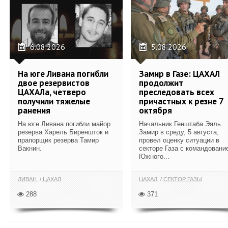
6.08.2026
5.08.2026
На юге Ливана погибли
Замир в Газе: ЦАХАЛ
двое резервистов
продолжит
ЦАХАЛа, четверо
преследовать всех
получили тяжелые
причастных к резне 7
ранения
октября
На юге Ливана погибли майор
Начальник Генштаба Эяль
резерва Харель Биреншток и
Замир в среду, 5 августа,
прапорщик резерва Тамир
провел оценку ситуации в
Вакнин.
секторе Газа с командовани
Южного...
ЛИВАН
ЦАХАЛ
ЦАХАЛ
СЕКТОР ГАЗЫ
288
371