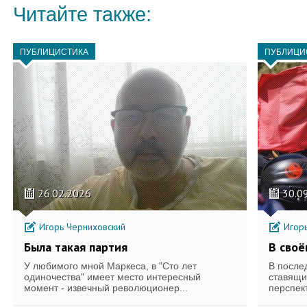
Читайте также:
ПУБЛИЦИСТИКА
ПУБЛИЦИ
26.02.2026
30.0
Игорь Черниховский
Игорь
Была такая партия
В своё
У любимого мной Маркеса, в "Сто лет
В после
одиночества" имеет место интересный
ставящи
момент - извечный революционер...
перспект