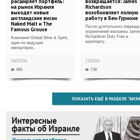
расширяет портфель:
возвращается: James
на рынок Израиля
Richardson
выходят новые
возобновляет полную
шотландские виски
работу в Бен-Гурионе
Naked Malt и The
После длительного периода
Famous Grouse
ограничений магазины Jame
Richardson Duty Free в
Компания Global Wine & Spirit,
аэропорту...
один из ведущих
импортёров...
НАПИТКИ
ТУРИЗМ
495
738
ПОКАЗАТЬ ЕЩЁ В РАЗДЕЛЕ "БИЗН