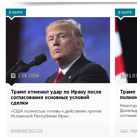
В МИРЕ
В МИРЕ
2.08.2026
31.0
Трамп отменил удар по Ирану после
Трамп 
согласования основных условий
полном
сделки
Некотор
Дональд
«США полностью готовы к действиям против
соглаше
Исламской Республики Иран...
БЛИЖНИЙ ВОСТОК
США
ДОН