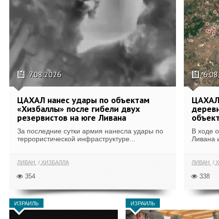
7.08.2026
6.08
ЦАХАЛ нанес удары по объектам
ЦАХАЛ:
«Хизбаллы» после гибели двух
деревн
резервистов на юге Ливана
объек
За последние сутки армия нанесла удары по
В ходе 
террористической инфраструктуре...
Ливана 
ЛИВАН
ХИЗБАЛЛА
ЛИВАН
Х
354
338
ИЗРАИЛЬ
ИЗРАИЛЬ