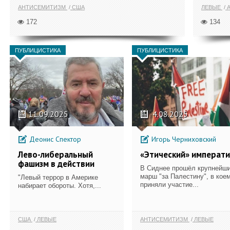
АНТИСЕМИТИЗМ
США
ЛЕВЫЕ
А
172
134
ПУБЛИЦИСТИКА
ПУБЛИЦИСТИКА
11.09.2025
4.08.2025
Деонис Спектор
Игорь Черниховский
Лево-либеральный
«Этический» императ
фашизм в действии
В Сиднее прошёл крупнейш
марш "за Палестину", в кое
"Левый террор в Америке
приняли участие...
набирает обороты. Хотя,...
США
ЛЕВЫЕ
АНТИСЕМИТИЗМ
ЛЕВЫЕ