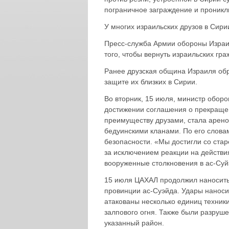
пограничное заграждение и проникл
У многих израильских друзов в Сири
Пресс-служба Армии обороны Израи
того, чтобы вернуть израильских гра
Ранее друзская община Израиля обр
защите их близких в Сирии.
Во вторник, 15 июля, министр обор
достижении соглашения о прекращен
преимуществу друзами, стала арено
бедуинскими кланами. По его словам
безопасности. «Мы достигли со ста
за исключением реакции на действия
вооруженные столкновения в ас-Суй
15 июля ЦАХАЛ продолжил наносить
провинции ас-Суэйда. Удары наноси
атакованы несколько единиц техники
залпового огня. Также были разруш
указанный район.