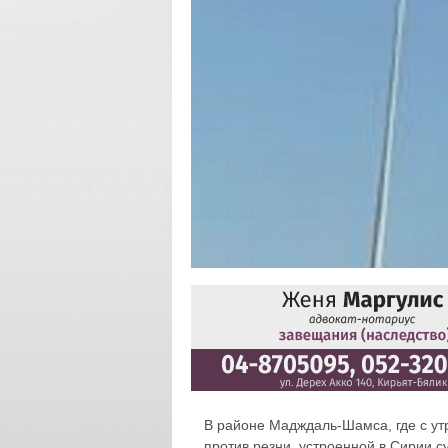
В районе Мадждаль-Шамса, где с ут
против резни, устроенной в Сирии 