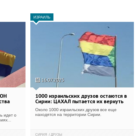
ИЗРАИЛЬ
16.07.2025
ООН
1000 израильских друзов остаются в
ства
Сирии: ЦАХАЛ пытается их вернуть
Около 1000 израильских друзов все еще
находятся на территории Сирии.
ь идет о
иях...
СИРИЯ
ДРУЗЫ