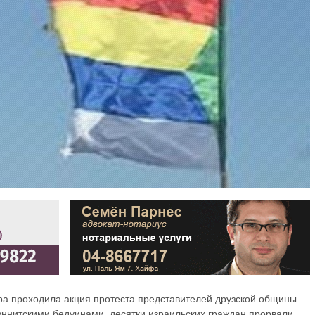
ра проходила акция протеста представителей друзской общины
суннитскими бедуинами, десятки израильских граждан прорвали