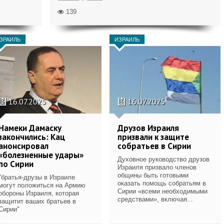
139
ЗРАИЛЬ
ИЗРАИЛЬ
16.07.2025
16.07.2025
Намеки Дамаску
Друзов Израиля
закончились: Кац
призвали к защите
анонсировал
собратьев в Сирии
«болезненные удары»
Духовное руководство друзов
по Сирии
Израиля призвало членов
общины быть готовыми
"братья-друзы в Израиле
оказать помощь собратьям в
могут положиться на Армию
Сирии «всеми необходимыми
обороны Израиля, которая
средствами», включая...
защитит ваших братьев в
Сирии"