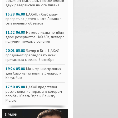
объектам «Хизбаллы» после гибели
двух резервистов на юге Ливана
13:28 06.08
ЦАХАЛ: «Хизбалла»
превратила деревни юга Ливана в
сеть военных объектов
11:52 06.08
На юге Ливана погибли
двое резервистов ЦАХАЛа, четверо
получили тяжелые ранения
20:01 05.08
Замир в Газе: ЦАХАЛ
продолжит преследовать всех
причастных к резне 7 октября
19:26 05.08
Министр иностранных
дел Саар начал визит в Эквадор и
Колумбию
17:50 05.08
ЦАХАЛ представил
расследование теракта, в котором
погибли Юваль Эзра и Бениягу
Меллет