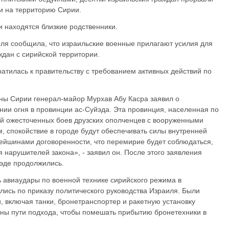
и на территорию Сирии.
и находятся близкие родственники.
ля сообщила, что израильские военные прилагают усилия для
ждан с сирийской территории.
атилась к правительству с требованием активных действий по
оны Сирии генерал-майор Мурхав Абу Касра заявил о
ии огня в провинции ас-Суйэда. Эта провинция, населенная по
й ожесточенных боев друзских ополченцев с вооруженными
, спокойствие в городе будут обеспечивать силы внутренней
рейшинами договоренности, что перемирие будет соблюдаться,
 нарушителей закона», - заявил он. После этого заявления
эде продолжились.
 авиаудары по военной технике сирийского режима в
лись по приказу политического руководства Израиля. Были
, включая танки, бронетранспортер и ракетную установку
ены пути подхода, чтобы помешать прибытию бронетехники в