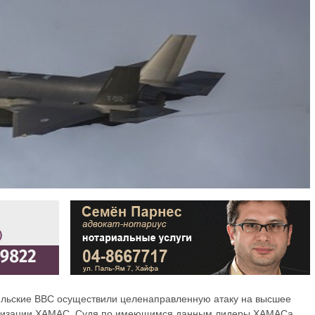
ильские ВВС осуществили целенаправленную атаку на высшее
ганизации ХАМАС. Судя по имеющимся данным лидеры ХАМАСа