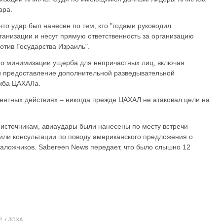
ара.
то удар был нанесен по тем, кто "годами руководил
ганизации и несут прямую ответственность за организацию
отив Государства Израиль".
по минимизации ущерба для непричастных лиц, включая
и предоставление дополнительной разведывательной
ужба ЦАХАЛа.
дентных действиях – никогда прежде ЦАХАЛ не атаковал цели на
 источникам, авиаудары были нанесены по месту встречи
или консультации по поводу американского предложения о
аложников. Sabereen News передает, что было слышно 12
Р
ДОХА