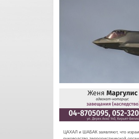
ЦАХАЛ и ШАБАК заявляют, что изра
руководство террористической ор