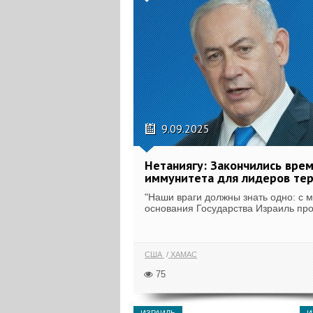
9.09.2025
Нетаниягу: Закончились вре
иммунитета для лидеров те
"Наши враги должны знать одно: с 
основания Государства Израиль про
США
ХАМАС
75
ИЗРАИЛЬ
И