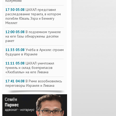
Колумбию
17:50 05.08
ЦАХАЛ представил
расследование теракта, в котором
погибли Юваль Эзра и Бениягу
Меллет
12:00 05.08
В подземном туннеле
на юге Газы обнаружены десятки
ракет
11:35 05.08
Учёба в Ариэле: строим
будущее в Израиле
11:11 05.08
ЦАХАЛ уничтожил
туннель и склад боеприпасов
«Хизбаллы» на юге Ливана
17:41 04.08
В Риме возобновились
переговоры Израиля и Ливана