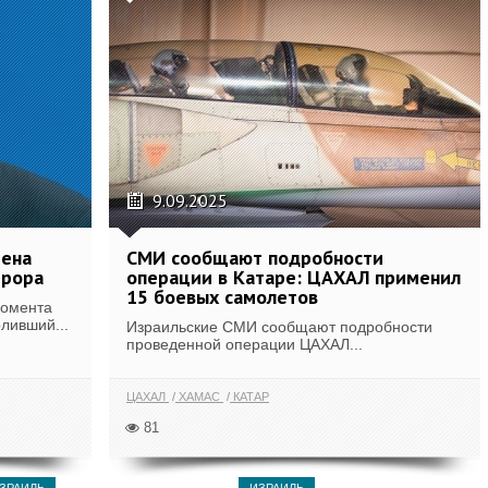
9.09.2025
мена
СМИ сообщают подробности
ррора
операции в Катаре: ЦАХАЛ применил
15 боевых самолетов
момента
ливший...
Израильские СМИ сообщают подробности
проведенной операции ЦАХАЛ...
ЦАХАЛ
ХАМАС
КАТАР
81
ЗРАИЛЬ
ИЗРАИЛЬ