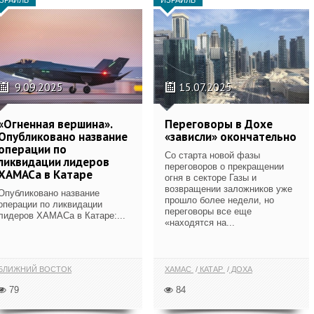
9.09.2025
15.07.2025
«Огненная вершина».
Переговоры в Дохе
Опубликовано название
«зависли» окончательно
операции по
Со старта новой фазы
ликвидации лидеров
переговоров о прекращении
ХАМАСа в Катаре
огня в секторе Газы и
возвращении заложников уже
Опубликовано название
прошло более недели, но
операции по ликвидации
переговоры все еще
лидеров ХАМАСа в Катаре:...
«находятся на...
БЛИЖНИЙ ВОСТОК
ХАМАС
КАТАР
ДОХА
79
84