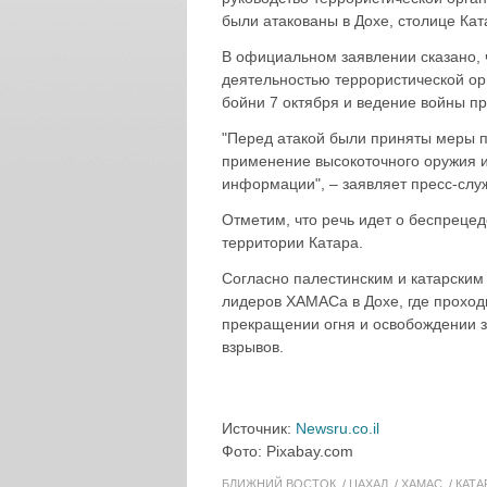
были атакованы в Дохе, столице Кат
В официальном заявлении сказано, ч
деятельностью террористической ор
бойни 7 октября и ведение войны пр
"Перед атакой были приняты меры 
применение высокоточного оружия 
информации", – заявляет пресс-сл
Отметим, что речь идет о беспреце
территории Катара.
Согласно палестинским и катарским
лидеров ХАМАСа в Дохе, где проход
прекращении огня и освобождении з
взрывов.
Источник:
Newsru.co.il
Фото: Pixabay.com
БЛИЖНИЙ ВОСТОК
ЦАХАЛ
ХАМАС
КАТА