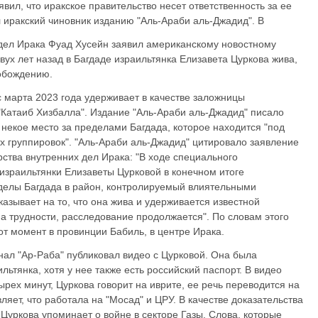
вил, что иракское правительство несет ответственность за ее
 иракский чиновник изданию "Аль-Араби аль-Джадид". В
дел Ирака Фуад Хусейн заявил американскому новостному
двух лет назад в Багдаде израильтянка Елизавета Цуркова жива,
обождению.
 марта 2023 года удерживает в качестве заложницы
"Катаиб Хизбалла". Издание "Аль-Араби аль-Джадид" писало
в некое место за пределами Багдада, которое находится "под
 группировок". "Аль-Араби аль-Джадид" цитировало заявление
ства внутренних дел Ирака: "В ходе специального
зраильтянки Елизаветы Цурковой в конечном итоге
еделы Багдада в район, контролируемый влиятельными
азывает на то, что она жива и удерживается известной
на трудности, расследование продолжается". По словам этого
от момент в провинции Бабиль, в центре Ирака.
нал "Ар-Раба" публиковал видео с Цурковой. Она была
ьтянка, хотя у нее также есть российский паспорт. В видео
рех минут, Цуркова говорит на иврите, ее речь переводится на
вляет, что работала на "Мосад" и ЦРУ. В качестве доказательства
 Цуркова упоминает о войне в секторе Газы. Слова, которые