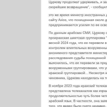
Цуркову продолжат удерживать, и зая
скорейшее возвращение", - сообщил
это же время министр иностранных 
сайту Axios, что похищенная около 
предпринимаются усилия по ее осв
По данным арабских СМИ, Цуркову с
проиранская шиитская группировка 
весной 2024 года, что ее перевели 
контролем влиятельных вооруженных
анонимного представителя министер
расследования судьбы похищенной и
выяснилось, что ее перевели за пр
вооруженными группировками, что ук
иракской группировкой... Несмотря 
чиновника, Цуркова находилась на т
В ноябре 2023 года иракский телека
представлена телеканалом как израил
продолжительностью чуть более четы
арабский язык. В частности, она зая
того, что видео было снято недавно,