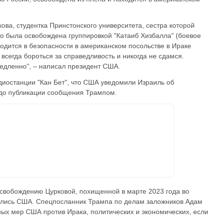
кова, студентка Принстонского университета, сестра которой
то была освобождена группировкой "Катаиб Хизбалла" (боевое
ходится в безопасности в американском посольстве в Ираке
 всегда бороться за справедливость и никогда не сдамся.
едленно", – написал президент США.
иостанции "Кан Бет", что США уведомили Израиль об
 до публикации сообщения Трампом.
освобождению Цурковой, похищенной в марте 2023 года во
нились США. Спецпосланник Трампа по делам заложников Адам
ных мер США против Ирака, политических и экономических, если