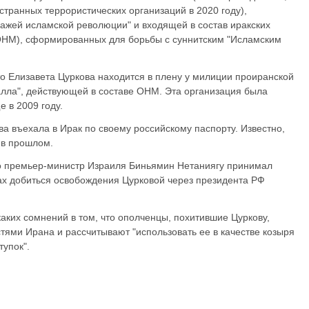
транных террористических организаций в 2020 году),
ражей исламской революции" и входящей в состав иракских
ОНМ), сформированных для борьбы с суннитским "Исламским
то Елизавета Цуркова находится в плену у милиции проиранской
алла", действующей в составе ОНМ. Эта организация была
 в 2009 году.
ва въехала в Ирак по своему российскому паспорту. Известно,
 в прошлом.
что премьер-министр Израиля Биньямин Нетаниягу принимал
ах добиться освобождения Цурковой через президента РФ
икаких сомнений в том, что ополченцы, похитившие Цуркову,
тями Ирана и рассчитывают "использовать ее в качестве козыря
упок".