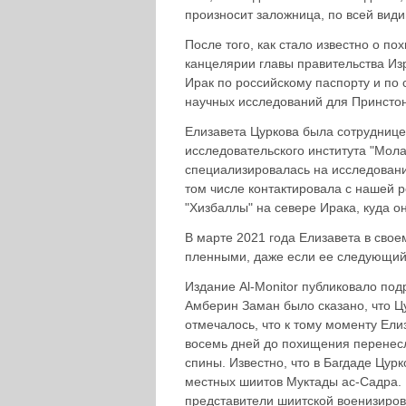
произносит заложница, по всей вид
После того, как стало известно о п
канцелярии главы правительства Из
Ирак по российскому паспорту и по
научных исследований для Принстон
Елизавета Цуркова была сотруднице
исследовательского института "Молад"
специализировалась на исследовани
том числе контактировала с нашей р
"Хизбаллы" на севере Ирака, куда о
В марте 2021 года Елизавета в свое
пленными, даже если ее следующий 
Издание Al-Monitor публиковало под
Амберин Заман было сказано, что Цу
отмечалось, что к тому моменту Ели
восемь дней до похищения перенесл
спины. Известно, что в Багдаде Цур
местных шиитов Муктады ас-Садра. П
представители шиитской военизирова