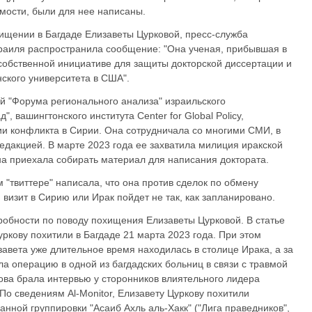
имости, были для нее написаны.
охищении в Багдаде Елизаветы Цурковой, пресс-служба
раиля распространила сообщение: "Она ученая, прибывшая в
 собственной инициативе для защиты докторской диссертации и
ского университета в США".
й "Форума регионального анализа" израильского
, вашингтонского института Center for Global Policy,
и конфликта в Сирии. Она сотрудничала со многими СМИ, в
едакцией. В марте 2023 года ее захватила милиция иракской
на приехала собирать материал для написания доктората.
м "твиттере" написала, что она против сделок по обмену
визит в Сирию или Ирак пойдет не так, как запланировано.
робности по поводу похищения Елизаветы Цурковой. В статье
ркову похитили в Багдаде 21 марта 2023 года. При этом
завета уже длительное время находилась в столице Ирака, а за
а операцию в одной из багдадских больниц в связи с травмой
кова брала интервью у сторонников влиятельного лидера
о сведениям Al-Monitor, Елизавету Цуркову похитили
нной группировки "Асаиб Ахль аль-Хакк" ("Лига праведников",