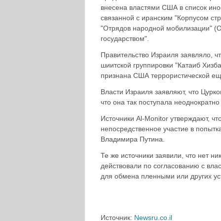
внесена властями США в список инос
связанной с иранским "Корпусом ст
"Отрядов народной мобилизации" (
государством".
Правительство Израиля заявляло, ч
шиитской группировки "Катаиб Хизб
признана США террористической еще
Власти Израиля заявляют, что Цурко
что она так поступала неоднократно
Источники Al-Monitor утверждают, 
непосредственное участие в попытк
Владимира Путина.
Те же источники заявили, что нет н
действовали по согласованию с влас
для обмена пленными или других уст
Источник:
Newsru.co.il