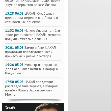
объектам «Хизбаллы» после гибели
двух резервистов на юге Ливана
13:28 06.08
ЦАХАЛ: «Хизбалла»
превратила деревни юга Ливана в
сеть военных объектов
11:52 06.08
На юге Ливана погибли
двое резервистов ЦАХАЛа, четверо
получили тяжелые ранения
20:01 05.08
Замир в Газе: ЦАХАЛ
продолжит преследовать всех
причастных к резне 7 октября
19:26 05.08
Министр иностранных
дел Саар начал визит в Эквадор и
Колумбию
17:50 05.08
ЦАХАЛ представил
расследование теракта, в котором
погибли Юваль Эзра и Бениягу
Меллет