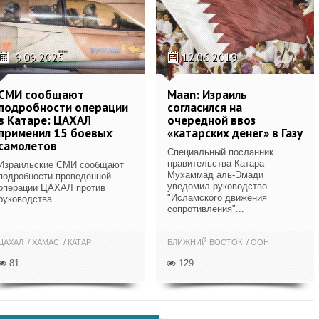
9.09.2025
12.06.2019
СМИ сообщают
Maan: Израиль
подробности операции
согласился на
в Катаре: ЦАХАЛ
очередной ввоз
применил 15 боевых
«катарских денег» в Газу
самолетов
Специальный посланник
правительства Катара
Израильские СМИ сообщают
Мухаммад аль-Эмади
подробности проведенной
уведомил руководство
операции ЦАХАЛ против
"Исламского движения
руководства...
сопротивления"...
ЦАХАЛ
ХАМАС
КАТАР
БЛИЖНИЙ ВОСТОК
ООН
81
129