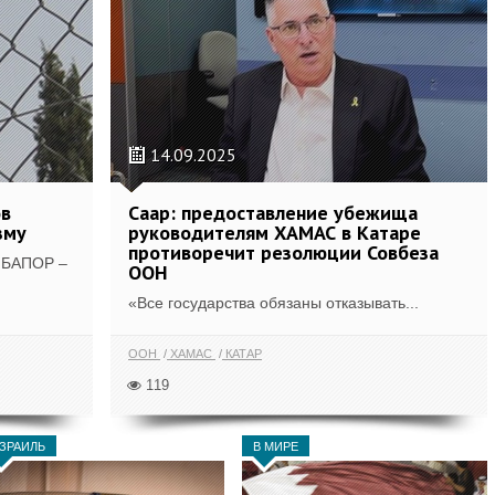
14.09.2025
ов
Саар: предоставление убежища
зму
руководителям ХАМАС в Катаре
противоречит резолюции Совбеза
в БАПОР –
ООН
«Все государства обязаны отказывать...
ООН
ХАМАС
КАТАР
119
ЗРАИЛЬ
В МИРЕ