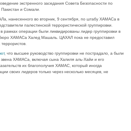
оведение экстренного заседания Совета Безопасности по
 Пакистан и Сомали.
Ла, нанесенного во вторник, 9 сентября, по штабу ХАМАСа в
едставители палестинской террористической группировки.
 в рамках операции были ликвидированы лидер группировки в
итбюро ХАМАСа Халед Машаль. ЦАХАЛ пока не предоставил
 террористов.
ют
, что высшее руководство группировки не пострадало, а были
 звена ХАМАСа, включая сына Халиля аль-Хайи и его
казательств их благополучия ХАМАС, который иногда
ии своих лидеров только через несколько месяцев, не