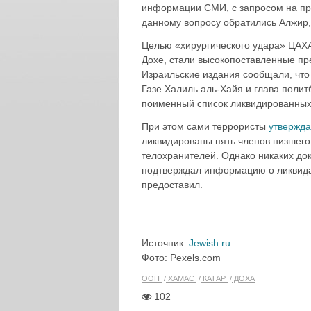
информации СМИ, с запросом на пр
данному вопросу обратились Алжир,
Целью «хирургического удара» ЦАХА
Дохе, стали высокопоставленные пр
Израильские издания сообщали, что
Газе Халиль аль-Хайя и глава пол
поименный список ликвидированных
При этом сами террористы
утвержда
ликвидированы пять членов низшего
телохранителей. Однако никаких до
подтверждал информацию о ликвидац
предоставил.
Источник:
Jewish.ru
Фото: Pexels.com
ООН
ХАМАС
КАТАР
ДОХА
102