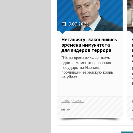
9.09.2025
Нетаниягу: Закончились
времена иммунитета
для лидеров террора
"Наши враги должны знать
одно: с момента основания
Государства Израиль
проливший еврейскую кровь
не уйдет...
США
ХАМАС
76