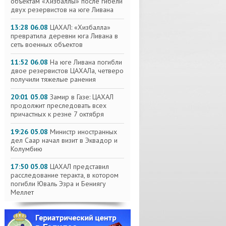
объектам «Хизбаллы» после гибели
двух резервистов на юге Ливана
13:28 06.08
ЦАХАЛ: «Хизбалла»
превратила деревни юга Ливана в
сеть военных объектов
11:52 06.08
На юге Ливана погибли
двое резервистов ЦАХАЛа, четверо
получили тяжелые ранения
20:01 05.08
Замир в Газе: ЦАХАЛ
продолжит преследовать всех
причастных к резне 7 октября
19:26 05.08
Министр иностранных
дел Саар начал визит в Эквадор и
Колумбию
17:50 05.08
ЦАХАЛ представил
расследование теракта, в котором
погибли Юваль Эзра и Бениягу
Меллет