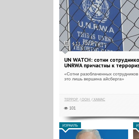
4.11.2025
UN WATCH: сотни сотрудник
UNRWA причастны к террори
«Сотни разоблаченных сотруднико
это лишь вершина айсберга»
ТЕРРОР
ООН
ХАМАС
101
ИЗРАИЛЬ
И