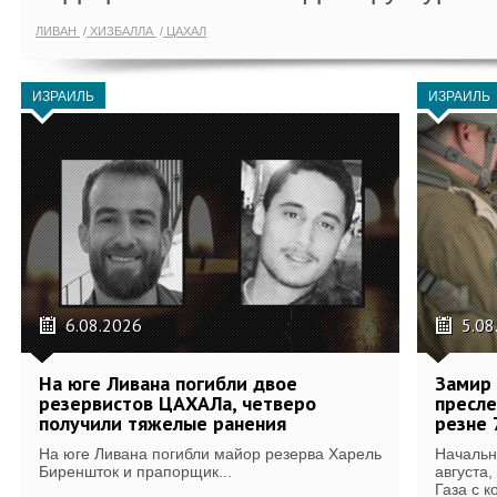
ЛИВАН
ХИЗБАЛЛА
ЦАХАЛ
ИЗРАИЛЬ
ИЗРАИЛЬ
6.08.2026
5.08
На юге Ливана погибли двое
Замир 
резервистов ЦАХАЛа, четверо
пресле
получили тяжелые ранения
резне 
На юге Ливана погибли майор резерва Харель
Начальн
Биреншток и прапорщик...
августа,
Газа с к