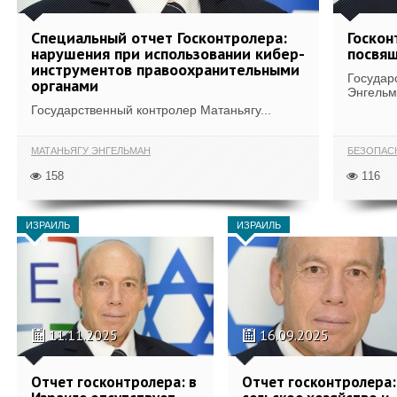
Специальный отчет Госконтролера:
Госкон
нарушения при использовании кибер-
посвящ
инструментов правоохранительными
Государ
органами
Энгельм
Государственный контролер Матаньягу...
МАТАНЬЯГУ ЭНГЕЛЬМАН
БЕЗОПАС
158
116
ИЗРАИЛЬ
ИЗРАИЛЬ
11.11.2025
16.09.2025
Отчет госконтролера: в
Отчет госконтролера: