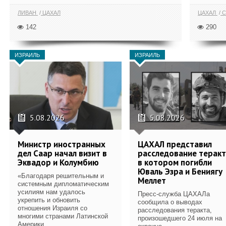
ЛИВАН
ЦАХАЛ
ЦАХАЛ
С
142
290
ИЗРАИЛЬ
ИЗРАИЛЬ
5.08.2026
5.08.2026
Министр иностранных
ЦАХАЛ представил
дел Саар начал визит в
расследование теракт
Эквадор и Колумбию
в котором погибли
Юваль Эзра и Бениягу
«Благодаря решительным и
Меллет
системным дипломатическим
усилиям нам удалось
Пресс-служба ЦАХАЛа
укрепить и обновить
сообщила о выводах
отношения Израиля со
расследования теракта,
многими странами Латинской
произошедшего 24 июля на
Америки....