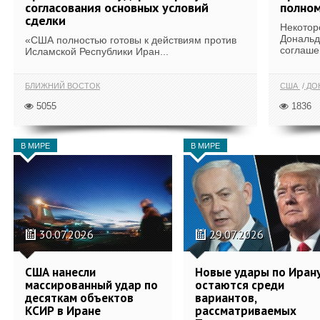
согласования основных условий
полном
сделки
Некотор
Дональд
«США полностью готовы к действиям против
соглаше
Исламской Республики Иран...
БЛИЖНИЙ ВОСТОК
США
ДОН
5055
1836
В МИРЕ
В МИРЕ
30.07.2026
29.07.2026
США нанесли
Новые удары по Иран
массированный удар по
остаются среди
десяткам объектов
вариантов,
КСИР в Иране
рассматриваемых