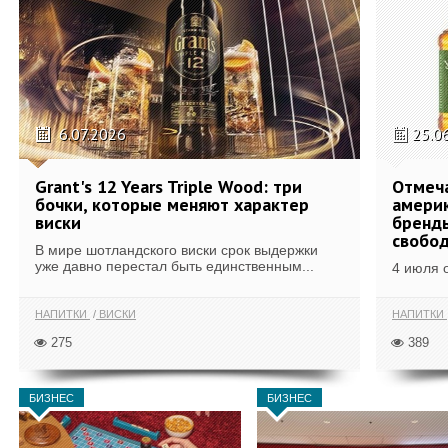
6.07.2026
25.0
Grant's 12 Years Triple Wood: три
Отмеч
бочки, которые меняют характер
америк
виски
бренды
свобо
В мире шотландского виски срок выдержки
уже давно перестал быть единственным...
4 июля 
НАПИТКИ
ВИСКИ
НАПИТКИ
275
389
БИЗНЕС
БИЗНЕС