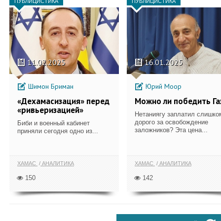
ПУБЛИЦИСТИКА
ПУБЛИЦИСТИКА
11.02.2025
16.01.2025
Шимон Бриман
Юрий Моор
«Дехамасизация» перед
Можно ли победить Га
«ривьеризацией»
Нетаниягу заплатил слишко
дорого за освобождение
Биби и военный кабинет
заложников? Эта цена...
приняли сегодня одно из...
ХАМАС
АНАЛИТИКА
ХАМАС
АНАЛИТИКА
150
142