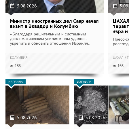
5.08.2026
5.08
Министр иностранных дел Саар начал
ЦАХАЛ
визит в Эквадор и Колумбию
теракт
Эзра и
«Благодаря решительным и системным
дипломатическим усилиям нам удалось
Пресс-с
укрепить и обновить отношения Израиля...
расслед
КОЛУМБИЯ
ЦАХАЛ
Т
185
166
ИЗРАИЛЬ
ИЗРАИЛЬ
5.08.2026
5.08.2026