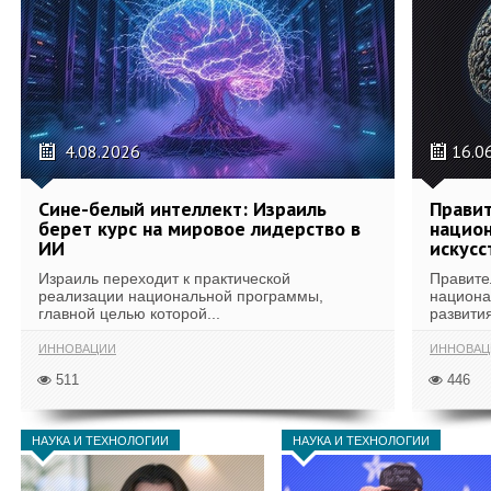
4.08.2026
16.0
Сине-белый интеллект: Израиль
Правит
берет курс на мировое лидерство в
национ
ИИ
искусс
Израиль переходит к практической
Правите
реализации национальной программы,
национа
главной целью которой...
развития
ИННОВАЦИИ
ИННОВАЦ
511
446
НАУКА И ТЕХНОЛОГИИ
НАУКА И ТЕХНОЛОГИИ