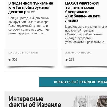
В подземном туннеле на
ЦАХАЛ уничтожил
юге Газы обнаружены
туннель и склад
десятки ракет
боеприпасов
«Хизбаллы» на юге
Бойцы бригады «Цанханим»
Ливана
обнаружили на юге сектора
Газа подземный туннель, в
Цзраильские силы уничтож
котором хранились десятки
подземный туннель
ракет террористических...
«Хизбаллы», обнаружили
склад с пусковыми
установками и ракетами, а...
ЦАХАЛ
СЕКТОР ГАЗЫ
ЛИВАН
ХИЗБАЛЛА
302
268
ПОКАЗАТЬ ЕЩЁ В РАЗДЕЛЕ "ИЗРА