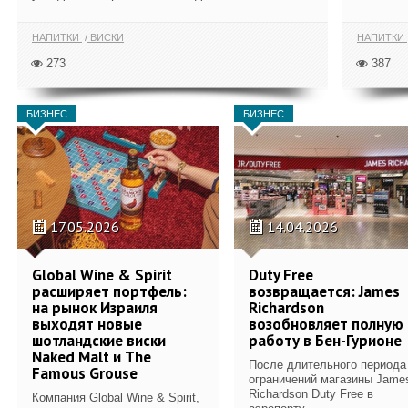
НАПИТКИ
ВИСКИ
НАПИТКИ
273
387
БИЗНЕС
БИЗНЕС
17.05.2026
14.04.2026
Global Wine & Spirit
Duty Free
расширяет портфель:
возвращается: James
на рынок Израиля
Richardson
выходят новые
возобновляет полную
шотландские виски
работу в Бен-Гурионе
Naked Malt и The
После длительного периода
Famous Grouse
ограничений магазины Jame
Richardson Duty Free в
Компания Global Wine & Spirit,