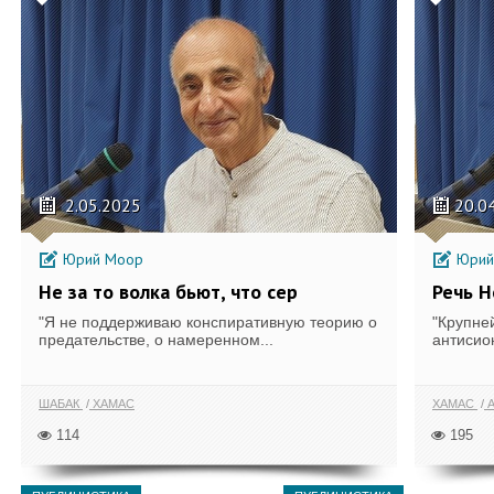
2.05.2025
20.0
Юрий Моор
Юрий
Не за то волка бьют, что сер
Речь Н
"Я не поддерживаю конспиративную теорию о
"Крупне
предательстве, о намеренном...
антисион
ШАБАК
ХАМАС
ХАМАС
А
114
195