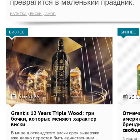
превратится в маленький праздник.
НАПИТКИ
ВИСКИ
AMOR
БИЗНЕС
БИЗНЕС
6.07.2026
25.0
Grant's 12 Years Triple Wood: три
Отмеч
бочки, которые меняют характер
америк
виски
бренды
свобо
В мире шотландского виски срок выдержки
уже давно перестал быть единственным...
4 июля 