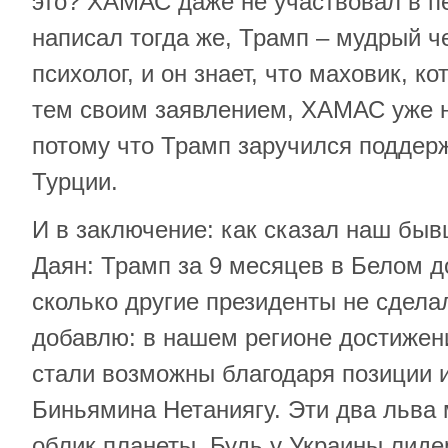
это? ХАМАС даже не участвовал в пе
написал тогда же, Трамп – мудрый ч
психолог, и он знает, что маховик, к
тем своим заявлением, ХАМАС уже н
потому что Трамп заручился поддерж
Турции.
И в заключение: как сказал наш бы
Даян: Трамп за 9 месяцев в Белом д
сколько другие президенты не сделал
добавлю: в нашем регионе достиже
стали возможны благодаря позиции 
Биньямина Нетаниягу. Эти два льва
облик планеты. Будь у Украины лид