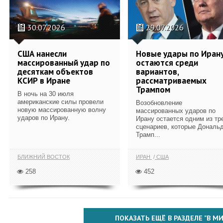
30.07.2026
29.07.2026
США нанесли
Новые удары по Иран
массированный удар по
остаются среди
десяткам объектов
вариантов,
КСИР в Иране
рассматриваемых
Трампом
В ночь на 30 июля
американские силы провели
Возобновление
новую массированную волну
массированных ударов по
ударов по Ирану.
Ирану остается одним из тр
сценариев, которые Дональ
Трамп...
БЛИЖНИЙ ВОСТОК
ИРАН
США
258
452
ПОКАЗАТЬ ЕЩЁ В РАЗДЕЛЕ "В МИ