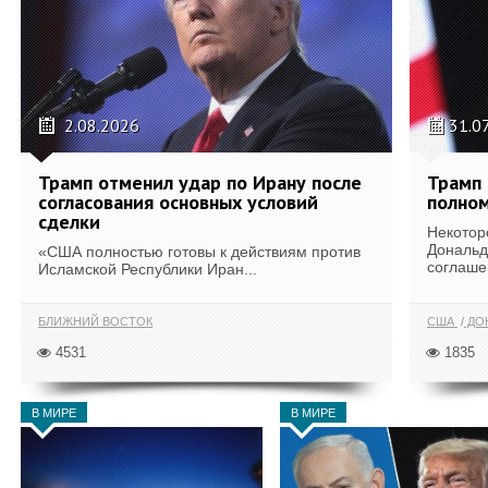
2.08.2026
31.0
Трамп отменил удар по Ирану после
Трамп 
согласования основных условий
полном
сделки
Некотор
Дональд
«США полностью готовы к действиям против
соглаше
Исламской Республики Иран...
БЛИЖНИЙ ВОСТОК
США
ДОН
4531
1835
В МИРЕ
В МИРЕ