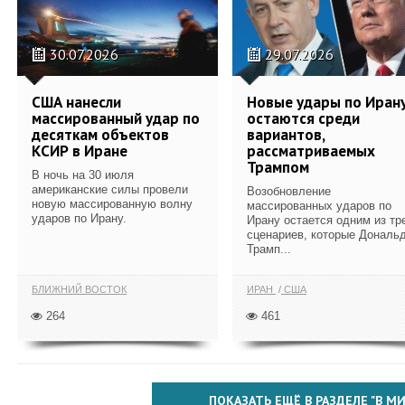
30.07.2026
29.07.2026
США нанесли
Новые удары по Иран
массированный удар по
остаются среди
десяткам объектов
вариантов,
КСИР в Иране
рассматриваемых
Трампом
В ночь на 30 июля
американские силы провели
Возобновление
новую массированную волну
массированных ударов по
ударов по Ирану.
Ирану остается одним из тр
сценариев, которые Дональ
Трамп...
БЛИЖНИЙ ВОСТОК
ИРАН
США
264
461
ПОКАЗАТЬ ЕЩЁ В РАЗДЕЛЕ "В МИ