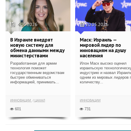
4.06.2026
20.05.2026
В Израиле внедрят
Маск: Израиль —
новую систему для
мировой лидер по
обмена данными между
инновациям на душу
министерствами
населения
Разработанная для армии
Илон Маск высоко оценил
технология поможет
израильскую технологическ
государственным ведомствам
индустрию и назвал Израил
быстрее обмениваться
одним из мировых лидеров 
информацией, принимать...
количеству...
ИННОВАЦИИ
ЦАХАЛ
ИННОВАЦИИ
601
731