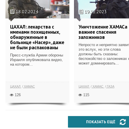
18.02.2024
19.12.2023
ЦАХАЛ: лекарства с
Уничтожение ХАМАСа
именами похищенных,
важнее спасения
обнаруженные в
заложников
больнице «Насер», даже
Непросто и неприятно заяви
не были распакованы
это вслух, но эти слова
должны быть сказаны:
Пресс-служба Армии обороны
беспокойство о заложниках 
Израиля опубликовала видео,
может доминировать...
на котором...
ЦАХАЛ
ХАМАС
ЦАХАЛ
ХАМАС
ГАЗА
126
115
ПОКАЗАТЬ ЕЩЁ