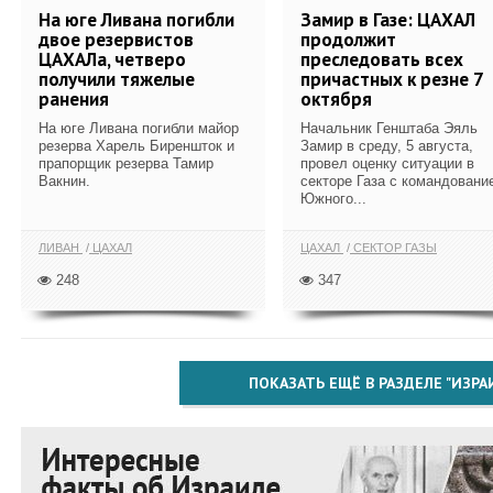
На юге Ливана погибли
Замир в Газе: ЦАХАЛ
двое резервистов
продолжит
ЦАХАЛа, четверо
преследовать всех
получили тяжелые
причастных к резне 7
ранения
октября
На юге Ливана погибли майор
Начальник Генштаба Эяль
резерва Харель Биреншток и
Замир в среду, 5 августа,
прапорщик резерва Тамир
провел оценку ситуации в
Вакнин.
секторе Газа с командовани
Южного...
ЛИВАН
ЦАХАЛ
ЦАХАЛ
СЕКТОР ГАЗЫ
248
347
ПОКАЗАТЬ ЕЩЁ В РАЗДЕЛЕ "ИЗРА