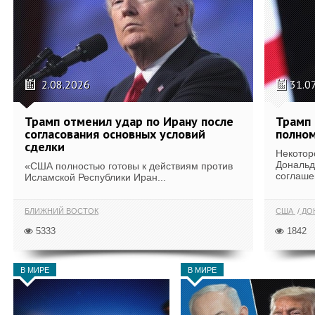
2.08.2026
31.0
Трамп отменил удар по Ирану после
Трамп 
согласования основных условий
полном
сделки
Некотор
Дональд
«США полностью готовы к действиям против
соглаше
Исламской Республики Иран...
БЛИЖНИЙ ВОСТОК
США
ДОН
5333
1842
В МИРЕ
В МИРЕ