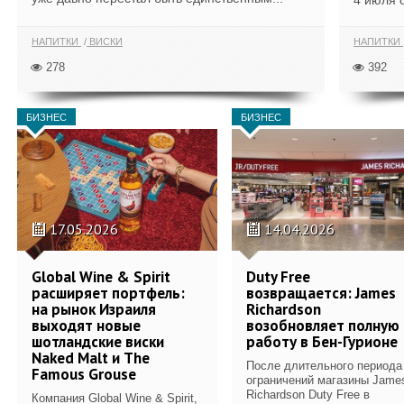
4 июля 
НАПИТКИ
ВИСКИ
НАПИТКИ
278
392
БИЗНЕС
БИЗНЕС
17.05.2026
14.04.2026
Global Wine & Spirit
Duty Free
расширяет портфель:
возвращается: James
на рынок Израиля
Richardson
выходят новые
возобновляет полную
шотландские виски
работу в Бен-Гурионе
Naked Malt и The
После длительного периода
Famous Grouse
ограничений магазины Jame
Richardson Duty Free в
Компания Global Wine & Spirit,