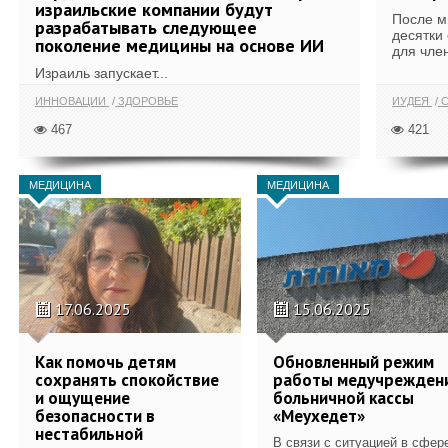
израильские компании будут
После м
разрабатывать следующее
десятки
поколение медицины на основе ИИ
для член
Израиль запускает...
ИННОВАЦИИ
ЗДОРОВЬЕ
ИУДЕЯ
С
467
421
МЕДИЦИНА
МЕДИЦИНА
17.06.2025
15.06.2025
Как помочь детям
Обновленный режим
сохранять спокойствие
работы медучрежден
и ощущение
больничной кассы
безопасности в
«Меухедет»
нестабильной
В связи с ситуацией в сфер