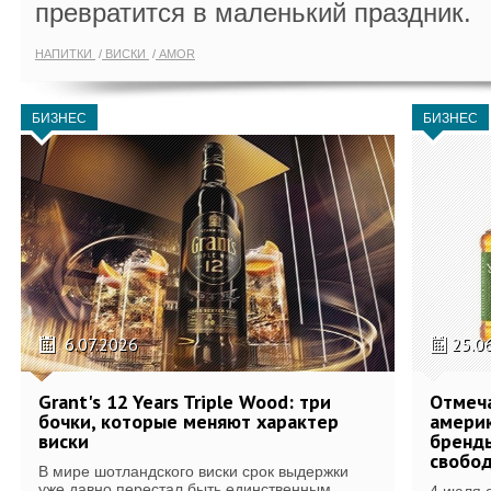
превратится в маленький праздник.
НАПИТКИ
ВИСКИ
AMOR
БИЗНЕС
БИЗНЕС
6.07.2026
25.0
Grant's 12 Years Triple Wood: три
Отмеч
бочки, которые меняют характер
америк
виски
бренды
свобо
В мире шотландского виски срок выдержки
уже давно перестал быть единственным...