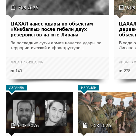
7.08.2026
6.08
ЦАХАЛ нанес удары по объектам
ЦАХАЛ:
«Хизбаллы» после гибели двух
деревн
резервистов на юге Ливана
объек
За последние сутки армия нанесла удары по
В ходе 
террористической инфраструктуре...
Ливана 
ЛИВАН
ХИЗБАЛЛА
ЛИВАН
Х
149
278
ИЗРАИЛЬ
ИЗРАИЛЬ
6.08.2026
5.08.2026