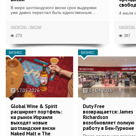
свобо
В мире шотландского виски срок выдержки
уже давно перестал быть единственным...
4 июля 
НАПИТКИ
ВИСКИ
НАПИТКИ
273
387
БИЗНЕС
БИЗНЕС
17.05.2026
14.04.2026
Global Wine & Spirit
Duty Free
расширяет портфель:
возвращается: James
на рынок Израиля
Richardson
выходят новые
возобновляет полную
шотландские виски
работу в Бен-Гурионе
Naked Malt и The