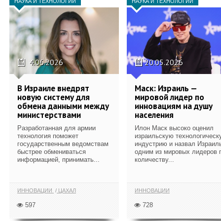
НАУКА И ТЕХНОЛОГИИ
НАУКА И ТЕХНОЛОГИИ
4.06.2026
20.05.2026
В Израиле внедрят
Маск: Израиль —
новую систему для
мировой лидер по
обмена данными между
инновациям на душу
министерствами
населения
Разработанная для армии
Илон Маск высоко оценил
технология поможет
израильскую технологическ
государственным ведомствам
индустрию и назвал Израил
быстрее обмениваться
одним из мировых лидеров 
информацией, принимать...
количеству...
ИННОВАЦИИ
ЦАХАЛ
ИННОВАЦИИ
597
728