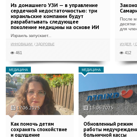
Из домашнего УЗИ — в управление
Законо
сердечной недостаточностью: три
Самари
израильские компании будут
После м
разрабатывать следующее
десятки
поколение медицины на основе ИИ
для член
Израиль запускает...
ИННОВАЦИИ
ЗДОРОВЬЕ
ИУДЕЯ
С
461
412
МЕДИЦИНА
МЕДИЦИНА
17.06.2025
15.06.2025
Как помочь детям
Обновленный режим
сохранять спокойствие
работы медучрежден
и ощущение
больничной кассы