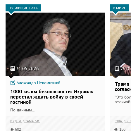
ПУБЛИЦИСТИКА
В МИРЕ
31.05.2026
29.0
Александр Непомнящий
Трамп 
соглас
1000 кв. км безопасности: Израиль
перестал ждать войну в своей
"Это бо
гостиной
величай
По данным...
ИУДЕЯ
САМАРИЯ
США
БЕ
602
156