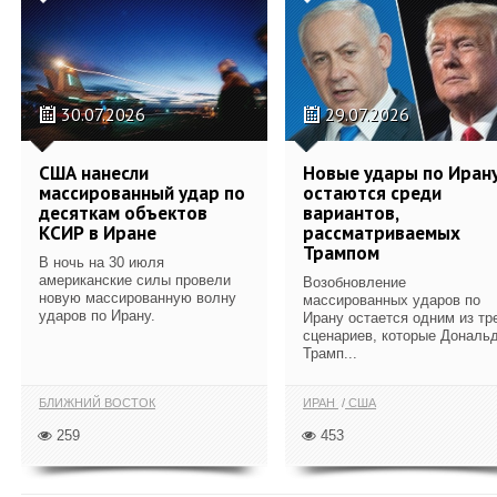
30.07.2026
29.07.2026
США нанесли
Новые удары по Иран
массированный удар по
остаются среди
десяткам объектов
вариантов,
КСИР в Иране
рассматриваемых
Трампом
В ночь на 30 июля
американские силы провели
Возобновление
новую массированную волну
массированных ударов по
ударов по Ирану.
Ирану остается одним из тр
сценариев, которые Дональ
Трамп...
БЛИЖНИЙ ВОСТОК
ИРАН
США
259
453