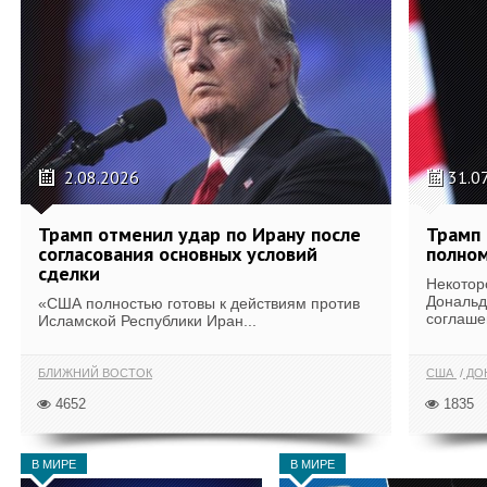
2.08.2026
31.0
Трамп отменил удар по Ирану после
Трамп 
согласования основных условий
полном
сделки
Некотор
Дональд
«США полностью готовы к действиям против
соглаше
Исламской Республики Иран...
БЛИЖНИЙ ВОСТОК
США
ДОН
4652
1835
В МИРЕ
В МИРЕ