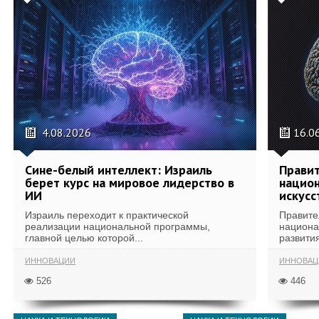
4.08.2026
16.0
Сине-белый интеллект: Израиль
Правит
берет курс на мировое лидерство в
национ
ИИ
искусс
Израиль переходит к практической
Правите
реализации национальной программы,
национа
главной целью которой...
развития
ИННОВАЦИИ
ИННОВАЦ
526
446