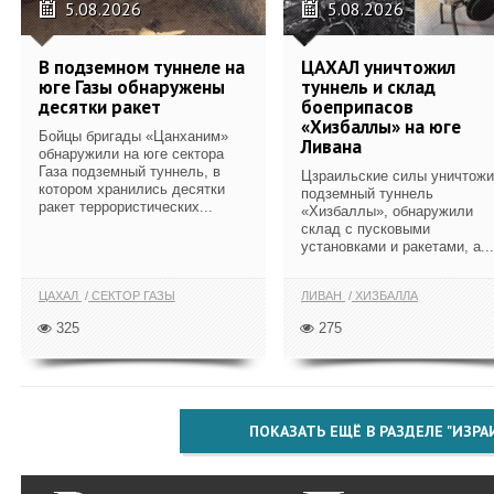
5.08.2026
5.08.2026
В подземном туннеле на
ЦАХАЛ уничтожил
юге Газы обнаружены
туннель и склад
десятки ракет
боеприпасов
«Хизбаллы» на юге
Бойцы бригады «Цанханим»
Ливана
обнаружили на юге сектора
Газа подземный туннель, в
Цзраильские силы уничтож
котором хранились десятки
подземный туннель
ракет террористических...
«Хизбаллы», обнаружили
склад с пусковыми
установками и ракетами, а...
ЦАХАЛ
СЕКТОР ГАЗЫ
ЛИВАН
ХИЗБАЛЛА
325
275
ПОКАЗАТЬ ЕЩЁ В РАЗДЕЛЕ "ИЗРА