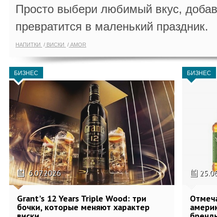
Просто выбери любимый вкус, добав
превратится в маленький праздник.
НАПИТКИ
ВИСКИ
AMOR
БИЗНЕС
БИЗНЕС
6.07.2026
25.0
Grant's 12 Years Triple Wood: три
Отмеч
бочки, которые меняют характер
америк
виски
бренды