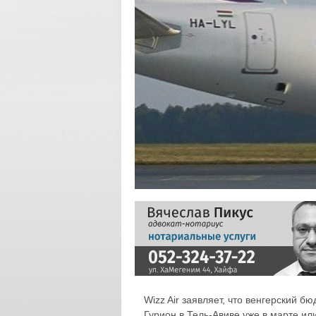
Wizz Air заявляет, что венгерский 
Гурион в Тель-Авиве уже в марте ил