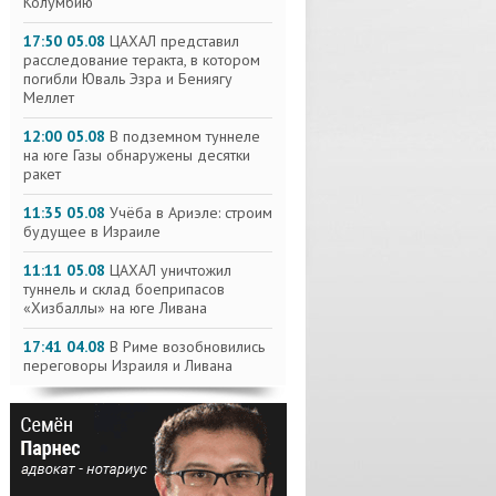
Колумбию
17:50 05.08
ЦАХАЛ представил
расследование теракта, в котором
погибли Юваль Эзра и Бениягу
Меллет
12:00 05.08
В подземном туннеле
на юге Газы обнаружены десятки
ракет
11:35 05.08
Учёба в Ариэле: строим
будущее в Израиле
11:11 05.08
ЦАХАЛ уничтожил
туннель и склад боеприпасов
«Хизбаллы» на юге Ливана
17:41 04.08
В Риме возобновились
переговоры Израиля и Ливана