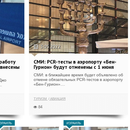
3.05.2022
 работу
СМИ: PCR-тесты в аэропорту «‎Бен-
 внесены
Гурион» будут отменены с 1 июня
СМИ: в ближайшее время будет объявлено об
отмене обязательных PCR-тестов в аэропорту
 Джо
«‎Бен-Гурион»....
.
ТУРИЗМ
АВИАЦИЯ
84
ЗРАИЛЬ
ИЗРАИЛЬ