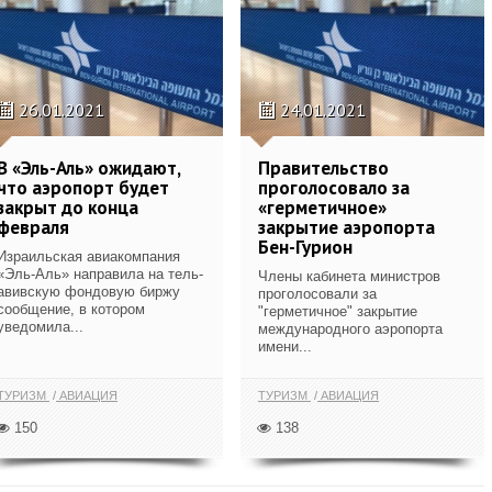
26.01.2021
24.01.2021
В «Эль-Аль» ожидают,
Правительство
что аэропорт будет
проголосовало за
закрыт до конца
«герметичное»
февраля
закрытие аэропорта
Бен-Гурион
Израильская авиакомпания
«Эль-Аль» направила на тель-
Члены кабинета министров
авивскую фондовую биржу
проголосовали за
сообщение, в котором
"герметичное" закрытие
уведомила...
международного аэропорта
имени...
ТУРИЗМ
АВИАЦИЯ
ТУРИЗМ
АВИАЦИЯ
150
138