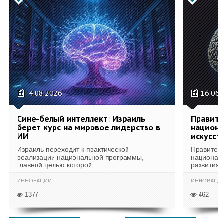
4.08.2026
16.0
Сине-белый интеллект: Израиль
Правит
берет курс на мировое лидерство в
национ
ИИ
искусс
Израиль переходит к практической
Правите
реализации национальной программы,
национа
главной целью которой...
развития
ИННОВАЦИИ
ИННОВАЦ
1377
462