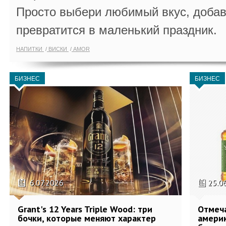
Просто выбери любимый вкус, добав
превратится в маленький праздник.
НАПИТКИ
ВИСКИ
AMOR
БИЗНЕС
БИЗНЕС
6.07.2026
25.0
Grant's 12 Years Triple Wood: три
Отмеч
бочки, которые меняют характер
америк