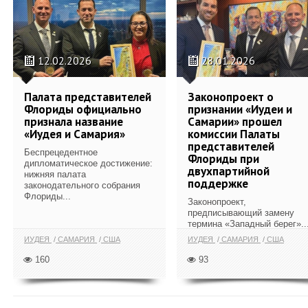
12.02.2026
28.01.2026
Палата представителей
Законопроект о
Флориды официально
признании «Иудеи и
признала название
Самарии» прошел
«Иудея и Самария»
комиссии Палаты
представителей
Беспрецедентное
Флориды при
дипломатическое достижение:
двухпартийной
нижняя палата
поддержке
законодательного собрания
Флориды...
Законопроект,
предписывающий замену
термина «Западный берег»..
ИУДЕЯ
САМАРИЯ
США
ИУДЕЯ
САМАРИЯ
США
160
93