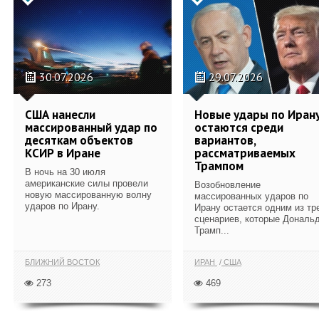
30.07.2026
29.07.2026
США нанесли
Новые удары по Иран
массированный удар по
остаются среди
десяткам объектов
вариантов,
КСИР в Иране
рассматриваемых
Трампом
В ночь на 30 июля
американские силы провели
Возобновление
новую массированную волну
массированных ударов по
ударов по Ирану.
Ирану остается одним из тр
сценариев, которые Дональ
Трамп...
БЛИЖНИЙ ВОСТОК
ИРАН
США
273
469