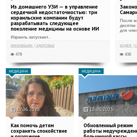
Из домашнего УЗИ — в управление
Законо
сердечной недостаточностью: три
Самари
израильские компании будут
После м
разрабатывать следующее
десятки
поколение медицины на основе ИИ
для член
Израиль запускает...
ИННОВАЦИИ
ЗДОРОВЬЕ
ИУДЕЯ
С
478
436
МЕДИЦИНА
МЕДИЦИНА
17.06.2025
15.06.2025
Как помочь детям
Обновленный режим
сохранять спокойствие
работы медучрежден
и ощущение
больничной кассы