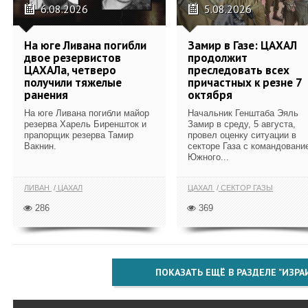
6.08.2026
5.08.2026
На юге Ливана погибли
Замир в Газе: ЦАХАЛ
двое резервистов
продолжит
ЦАХАЛа, четверо
преследовать всех
получили тяжелые
причастных к резне 7
ранения
октября
На юге Ливана погибли майор
Начальник Генштаба Эяль
резерва Харель Биреншток и
Замир в среду, 5 августа,
прапорщик резерва Тамир
провел оценку ситуации в
Вакнин.
секторе Газа с командовани
Южного...
ЛИВАН
ЦАХАЛ
ЦАХАЛ
СЕКТОР ГАЗЫ
286
369
ПОКАЗАТЬ ЕЩЁ В РАЗДЕЛЕ "ИЗРА