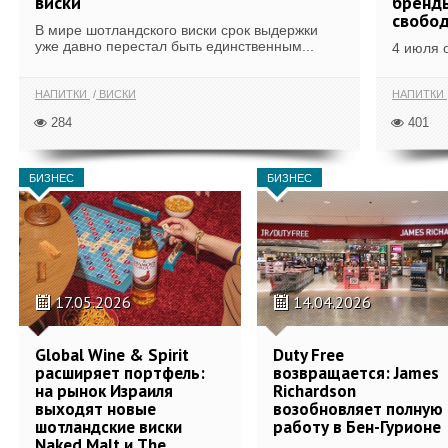
виски
бренды
свобо
В мире шотландского виски срок выдержки
уже давно перестал быть единственным...
4 июля 
НАПИТКИ
ВИСКИ
НАПИТКИ
284
401
БИЗНЕС
БИЗНЕС
17.05.2026
14.04.2026
Global Wine & Spirit
Duty Free
расширяет портфель:
возвращается: James
на рынок Израиля
Richardson
выходят новые
возобновляет полную
шотландские виски
работу в Бен-Гурионе
Naked Malt и The