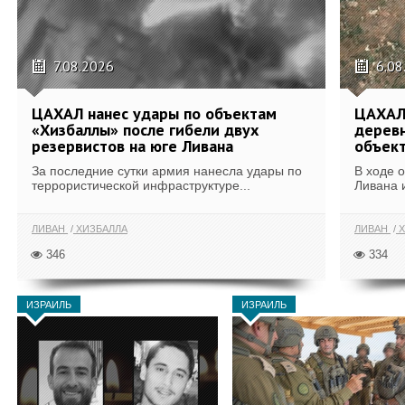
7.08.2026
6.08
ЦАХАЛ нанес удары по объектам
ЦАХАЛ:
«Хизбаллы» после гибели двух
деревн
резервистов на юге Ливана
объек
За последние сутки армия нанесла удары по
В ходе 
террористической инфраструктуре...
Ливана 
ЛИВАН
ХИЗБАЛЛА
ЛИВАН
Х
346
334
ИЗРАИЛЬ
ИЗРАИЛЬ