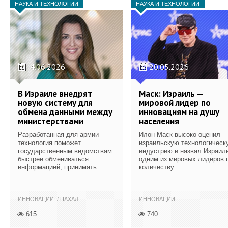
НАУКА И ТЕХНОЛОГИИ
НАУКА И ТЕХНОЛОГИИ
4.06.2026
20.05.2026
В Израиле внедрят
Маск: Израиль —
новую систему для
мировой лидер по
обмена данными между
инновациям на душу
министерствами
населения
Разработанная для армии
Илон Маск высоко оценил
технология поможет
израильскую технологическ
государственным ведомствам
индустрию и назвал Израил
быстрее обмениваться
одним из мировых лидеров 
информацией, принимать...
количеству...
ИННОВАЦИИ
ЦАХАЛ
ИННОВАЦИИ
615
740