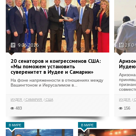
9.06.2026
28.0
20 сенаторов и конгрессменов США:
Аризон
«Мы поможем установить
Иудею
суверенитет в Иудее и Самарии»
Аризона
принявш
На фоне напряженности в отношениях между
признан
Вашингтоном и Иерусалимом в...
совместн
ИУДЕЯ
САМАРИЯ
США
ИУДЕЯ
С
483
156
В МИРЕ
В МИРЕ