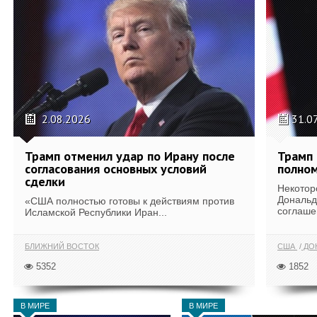
2.08.2026
31.0
Трамп отменил удар по Ирану после
Трамп 
согласования основных условий
полном
сделки
Некотор
Дональд
«США полностью готовы к действиям против
соглаше
Исламской Республики Иран...
БЛИЖНИЙ ВОСТОК
США
ДОН
5352
1852
В МИРЕ
В МИРЕ