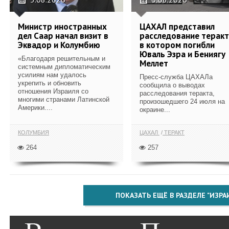
Министр иностранных
ЦАХАЛ представил
дел Саар начал визит в
расследование теракт
Эквадор и Колумбию
в котором погибли
Юваль Эзра и Бениягу
«Благодаря решительным и
Меллет
системным дипломатическим
усилиям нам удалось
Пресс-служба ЦАХАЛа
укрепить и обновить
сообщила о выводах
отношения Израиля со
расследования теракта,
многими странами Латинской
произошедшего 24 июля на
Америки....
окраине...
КОЛУМБИЯ
ЦАХАЛ
ТЕРАКТ
264
257
ПОКАЗАТЬ ЕЩЁ В РАЗДЕЛЕ "ИЗРА