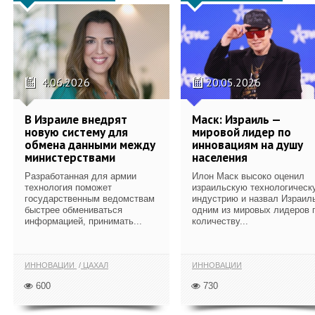
4.06.2026
20.05.2026
В Израиле внедрят
Маск: Израиль —
новую систему для
мировой лидер по
обмена данными между
инновациям на душу
министерствами
населения
Разработанная для армии
Илон Маск высоко оценил
технология поможет
израильскую технологическ
государственным ведомствам
индустрию и назвал Израил
быстрее обмениваться
одним из мировых лидеров 
информацией, принимать...
количеству...
ИННОВАЦИИ
ЦАХАЛ
ИННОВАЦИИ
600
730