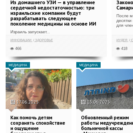
Из домашнего УЗИ — в управление
Законо
сердечной недостаточностью: три
Самари
израильские компании будут
После м
разрабатывать следующее
десятки
поколение медицины на основе ИИ
для член
Израиль запускает...
ИННОВАЦИИ
ЗДОРОВЬЕ
ИУДЕЯ
С
466
418
МЕДИЦИНА
МЕДИЦИНА
17.06.2025
15.06.2025
Как помочь детям
Обновленный режим
сохранять спокойствие
работы медучрежден
и ощущение
больничной кассы