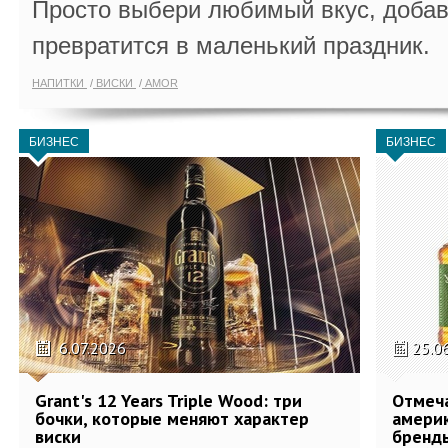
Просто выбери любимый вкус, добав
превратится в маленький праздник.
НАПИТКИ
ВИСКИ
AMOR
БИЗНЕС
БИЗНЕС
6.07.2026
25.0
Grant's 12 Years Triple Wood: три
Отмеч
бочки, которые меняют характер
америк
виски
бренды