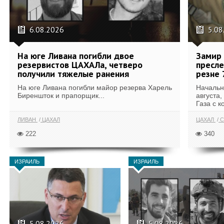
6.08.2026
5.08
На юге Ливана погибли двое
Замир 
резервистов ЦАХАЛа, четверо
пресле
получили тяжелые ранения
резне 
На юге Ливана погибли майор резерва Харель
Начальн
Биреншток и прапорщик...
августа,
Газа с к
ЛИВАН
ЦАХАЛ
ЦАХАЛ
С
222
340
ИЗРАИЛЬ
ИЗРАИЛЬ
5.08.2026
5.08.2026