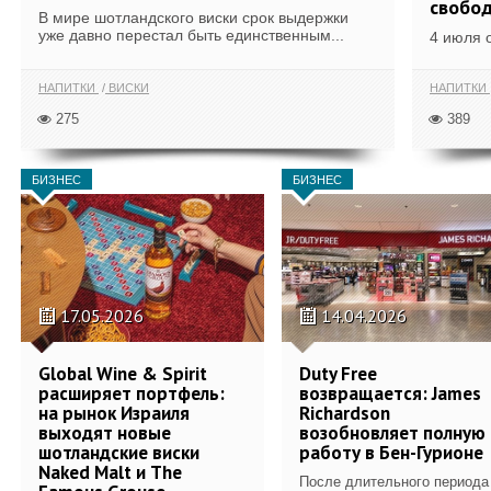
свобо
В мире шотландского виски срок выдержки
уже давно перестал быть единственным...
4 июля 
НАПИТКИ
ВИСКИ
НАПИТКИ
275
389
БИЗНЕС
БИЗНЕС
17.05.2026
14.04.2026
Global Wine & Spirit
Duty Free
расширяет портфель:
возвращается: James
на рынок Израиля
Richardson
выходят новые
возобновляет полную
шотландские виски
работу в Бен-Гурионе
Naked Malt и The
После длительного периода