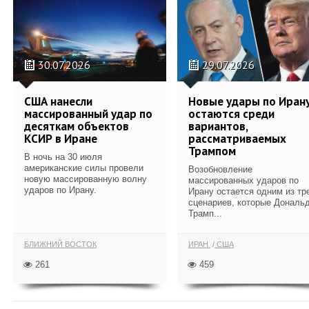
30.07.2026
29.07.2026
США нанесли
Новые удары по Иран
массированный удар по
остаются среди
десяткам объектов
вариантов,
КСИР в Иране
рассматриваемых
Трампом
В ночь на 30 июля
американские силы провели
Возобновление
новую массированную волну
массированных ударов по
ударов по Ирану.
Ирану остается одним из тр
сценариев, которые Дональ
Трамп...
БЛИЖНИЙ ВОСТОК
ИРАН
США
261
459