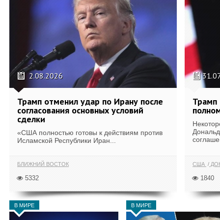
2.08.2026
31.0
Трамп отменил удар по Ирану после
Трамп 
согласования основных условий
полном
сделки
Некотор
Дональд
«США полностью готовы к действиям против
соглаше
Исламской Республики Иран...
БЛИЖНИЙ ВОСТОК
США
ДОН
5332
1840
В МИРЕ
В МИРЕ