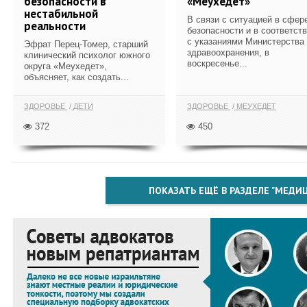
безопасности в
«Меухедет»
нестабильной
В связи с ситуацией в сфер
реальности
безопасности и в соответст
с указаниями Министерства
Эфрат Перец-Томер, старший
здравоохранения, в
клинический психолог южного
воскресенье...
округа «Меухедет»,
объясняет, как создать...
ЗДОРОВЬЕ
ДЕТИ
ЗДОРОВЬЕ
МЕУХЕДЕТ
372
450
ПОКАЗАТЬ ЕЩЁ В РАЗДЕЛЕ "МЕДИ