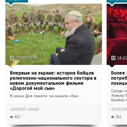
20.04.2026
18.0
Впервые на экране: история бойцов
Более 
религиозно-национального сектора в
потреб
новом документальном фильме
позици
«Дорогой мой сын»
Среди п
Хавьер 
В канун Дня памяти: на канале «Кан...
Брайан К
САМАРИЯ
ЦАХАЛ
АНТИСЕМ
427
351