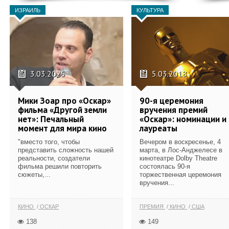
ИЗРАИЛЬ
КУЛЬТУРА
3.03.2025
5.03.2018
Мики Зоар про «Оскар»
90-я церемония
фильма «Другой земли
вручения премий
нет»: Печальный
«Оскар»: номинации и
момент для мира кино
лауреаты
"вместо того, чтобы
Вечером в воскресенье, 4
представить сложность нашей
марта, в Лос-Анджелесе в
реальности, создатели
кинотеатре Dolby Theatre
фильма решили повторить
состоялась 90-я
сюжеты,...
торжественная церемония
вручения...
КИНО
ОСКАР
ПРЕМИЯ
КИНО
США
138
149