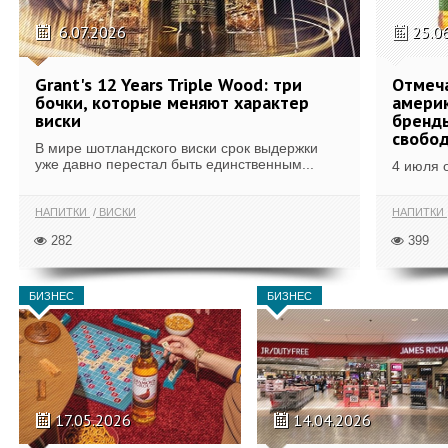
6.07.2026
25.0
Grant's 12 Years Triple Wood: три
Отмеч
бочки, которые меняют характер
америк
виски
бренды
свобо
В мире шотландского виски срок выдержки
уже давно перестал быть единственным...
4 июля 
НАПИТКИ
ВИСКИ
НАПИТКИ
282
399
БИЗНЕС
БИЗНЕС
17.05.2026
14.04.2026