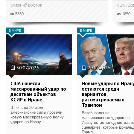
БЛИЖНИЙ ВОСТОК
США
ДОН
5350
1850
В МИРЕ
В МИРЕ
30.07.2026
29.07.2026
США нанесли
Новые удары по Иран
массированный удар по
остаются среди
десяткам объектов
вариантов,
КСИР в Иране
рассматриваемых
Трампом
В ночь на 30 июля
американские силы провели
Возобновление
новую массированную волну
массированных ударов по
ударов по Ирану.
Ирану остается одним из тр
сценариев, которые Дональ
Трамп...