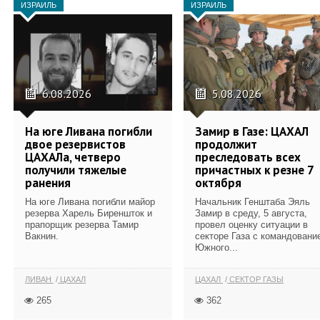
ИЗРАИЛЬ
ИЗРАИЛЬ
6.08.2026
5.08.2026
На юге Ливана погибли
Замир в Газе: ЦАХАЛ
двое резервистов
продолжит
ЦАХАЛа, четверо
преследовать всех
получили тяжелые
причастных к резне 7
ранения
октября
На юге Ливана погибли майор
Начальник Генштаба Эяль
резерва Харель Биреншток и
Замир в среду, 5 августа,
прапорщик резерва Тамир
провел оценку ситуации в
Вакнин.
секторе Газа с командовани
Южного...
ЛИВАН
ЦАХАЛ
ЦАХАЛ
СЕКТОР ГАЗЫ
265
362