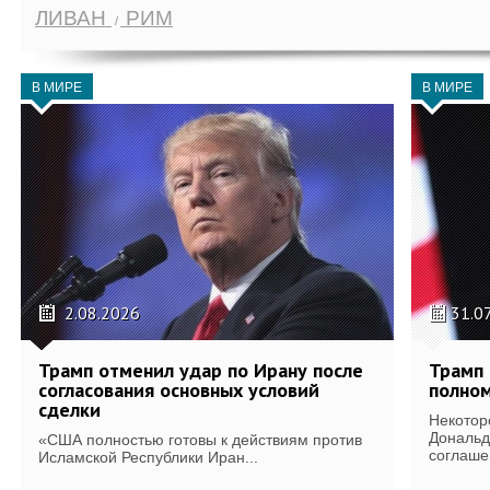
ЛИВАН
РИМ
В МИРЕ
В МИРЕ
2.08.2026
31.0
Трамп отменил удар по Ирану после
Трамп 
согласования основных условий
полном
сделки
Некотор
Дональд
«США полностью готовы к действиям против
соглаше
Исламской Республики Иран...