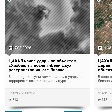
7.08.2026
6.08
ЦАХАЛ нанес удары по объектам
ЦАХАЛ:
«Хизбаллы» после гибели двух
деревн
резервистов на юге Ливана
объек
За последние сутки армия нанесла удары по
В ходе 
террористической инфраструктуре...
Ливана 
ЛИВАН
ХИЗБАЛЛА
ЛИВАН
Х
313
318