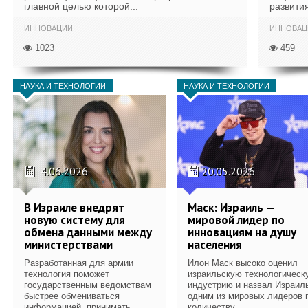
главной целью которой...
развития
ИННОВАЦИИ
ИННОВАЦ
1023
459
НАУКА И ТЕХНОЛОГИИ
НАУКА И ТЕХНОЛОГИИ
4.06.2026
20.05.2026
В Израиле внедрят
Маск: Израиль —
новую систему для
мировой лидер по
обмена данными между
инновациям на душу
министерствами
населения
Разработанная для армии
Илон Маск высоко оценил
технология поможет
израильскую технологическ
государственным ведомствам
индустрию и назвал Израил
быстрее обмениваться
одним из мировых лидеров 
информацией, принимать...
количеству...