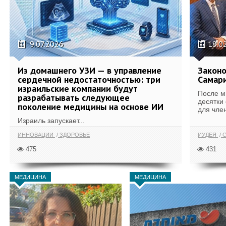
9.07.2026
18.0
Из домашнего УЗИ — в управление
Законо
сердечной недостаточностью: три
Самари
израильские компании будут
После м
разрабатывать следующее
десятки
поколение медицины на основе ИИ
для член
Израиль запускает...
ИННОВАЦИИ
ЗДОРОВЬЕ
ИУДЕЯ
С
475
431
МЕДИЦИНА
МЕДИЦИНА