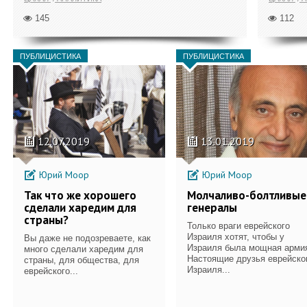
145
112
ПУБЛИЦИСТИКА
ПУБЛИЦИСТИКА
12.07.2019
13.01.2019
Юрий Моор
Юрий Моор
Так что же хорошего
Молчаливо-болтливые
сделали харедим для
генералы
страны?
Только враги еврейского
Израиля хотят, чтобы у
Вы даже не подозреваете, как
Израиля была мощная арми
много сделали харедим для
Настоящие друзья еврейско
страны, для общества, для
Израиля...
еврейского...