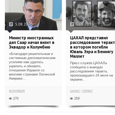
5.08.2026
5.08.2026
Министр иностранных
ЦАХАЛ представил
дел Саар начал визит в
расследование теракт
Эквадор и Колумбию
в котором погибли
Юваль Эзра и Бениягу
«Благодаря решительным и
Меллет
системным дипломатическим
усилиям нам удалось
Пресс-служба ЦАХАЛа
укрепить и обновить
сообщила о выводах
отношения Израиля со
расследования теракта,
многими странами Латинской
произошедшего 24 июля на
Америки....
окраине...
КОЛУМБИЯ
ЦАХАЛ
ТЕРАКТ
270
258