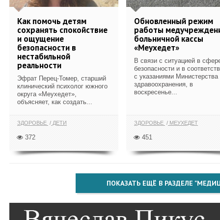
Как помочь детям
Обновленный режим
сохранять спокойствие
работы медучрежден
и ощущение
больничной кассы
безопасности в
«Меухедет»
нестабильной
В связи с ситуацией в сфер
реальности
безопасности и в соответст
с указаниями Министерства
Эфрат Перец-Томер, старший
здравоохранения, в
клинический психолог южного
воскресенье...
округа «Меухедет»,
объясняет, как создать...
ЗДОРОВЬЕ
ДЕТИ
ЗДОРОВЬЕ
МЕУХЕДЕТ
372
451
ПОКАЗАТЬ ЕЩЁ В РАЗДЕЛЕ "МЕДИ