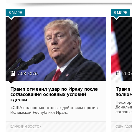
В МИРЕ
В МИРЕ
2.08.2026
31.0
Трамп отменил удар по Ирану после
Трамп 
согласования основных условий
полном
сделки
Некотор
Дональд
«США полностью готовы к действиям против
соглаше
Исламской Республики Иран...
БЛИЖНИЙ ВОСТОК
США
ДОН