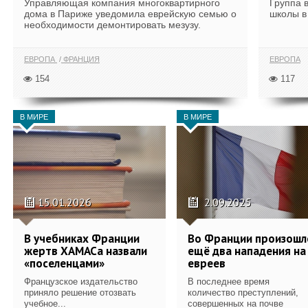
Управляющая компания многоквартирного
Группа 
дома в Париже уведомила еврейскую семью о
школы в
необходимости демонтировать мезузу.
ЕВРОПА
ФРАНЦИЯ
ЕВРОПА
154
117
В МИРЕ
В МИРЕ
15.01.2026
2.09.2025
В учебниках Франции
Во Франции произошл
жертв ХАМАСа назвали
ещё два нападения на
«поселенцами»
евреев
Французское издательство
В последнее время
приняло решение отозвать
количество преступлений,
учебное...
совершенных на почве