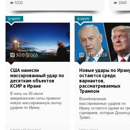
5332
1840
В МИРЕ
В МИРЕ
30.07.2026
29.07.2026
США нанесли
Новые удары по Иран
массированный удар по
остаются среди
десяткам объектов
вариантов,
КСИР в Иране
рассматриваемых
Трампом
В ночь на 30 июля
американские силы провели
Возобновление
новую массированную волну
массированных ударов по
ударов по Ирану.
Ирану остается одним из тр
сценариев, которые Дональ
Трамп...