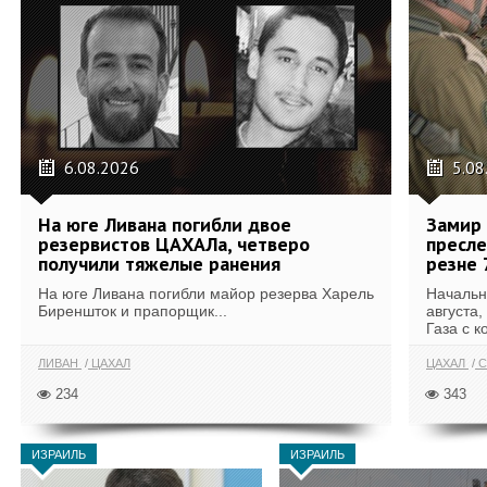
6.08.2026
5.08
На юге Ливана погибли двое
Замир 
резервистов ЦАХАЛа, четверо
пресле
получили тяжелые ранения
резне 
На юге Ливана погибли майор резерва Харель
Начальн
Биреншток и прапорщик...
августа,
Газа с к
ЛИВАН
ЦАХАЛ
ЦАХАЛ
С
234
343
ИЗРАИЛЬ
ИЗРАИЛЬ