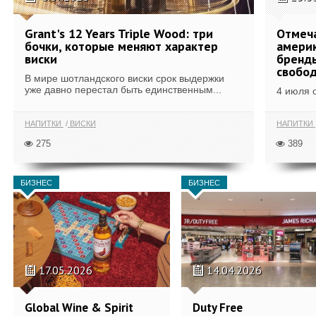
Grant's 12 Years Triple Wood: три
Отмеч
бочки, которые меняют характер
америк
виски
бренды
свобо
В мире шотландского виски срок выдержки
уже давно перестал быть единственным...
4 июля 
НАПИТКИ
ВИСКИ
НАПИТКИ
275
389
БИЗНЕС
БИЗНЕС
17.05.2026
14.04.2026
Global Wine & Spirit
Duty Free