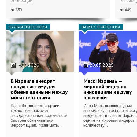
ИННОВАЦИИ
ИННОВАЦ
659
449
НАУКА И ТЕХНОЛОГИИ
НАУКА И ТЕХНОЛОГИИ
4.06.2026
20.05.2026
В Израиле внедрят
Маск: Израиль —
новую систему для
мировой лидер по
обмена данными между
инновациям на душу
министерствами
населения
Разработанная для армии
Илон Маск высоко оценил
технология поможет
израильскую технологическ
государственным ведомствам
индустрию и назвал Израил
быстрее обмениваться
одним из мировых лидеров 
информацией, принимать...
количеству...