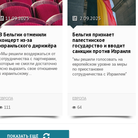
11.09.2025
2.09.2025
В Бельгии отменили
Бельгия признает
концерт из-за
палестинское
израильского дирижёра
государство и вводит
санкции против Израиля
«Мы решили воздержаться от
сотрудничества с партнерами,
"мы решили голосовать на
которые не смогли достаточно
европейском уровне за меры
ясно выразить свое отношение
по приостановке
к израильскому...
сотрудничества с Израилем"
ЕВРОПА
ЕВРОПА
111
64
ПОКАЗАТЬ ЕЩЁ