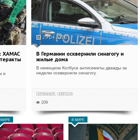
29.04.2026
е: ХАМАС
В Германии осквернили синагогу и
 теракты
жилые дома
В немецком Котбусе антисемиты дважды за
неделю осквернили синагогу.
м и
ГЕРМАНИЯ
ЕВРОПА
209
 МИРЕ
В МИРЕ