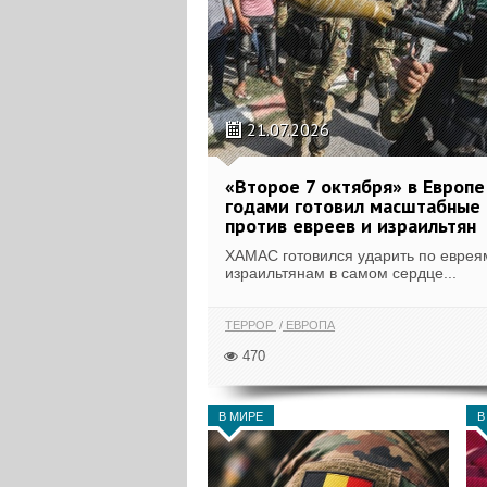
21.07.2026
«Второе 7 октября» в Европ
годами готовил масштабные
против евреев и израильтян
ХАМАС готовился ударить по еврея
израильтянам в самом сердце...
ТЕРРОР
ЕВРОПА
470
В МИРЕ
В