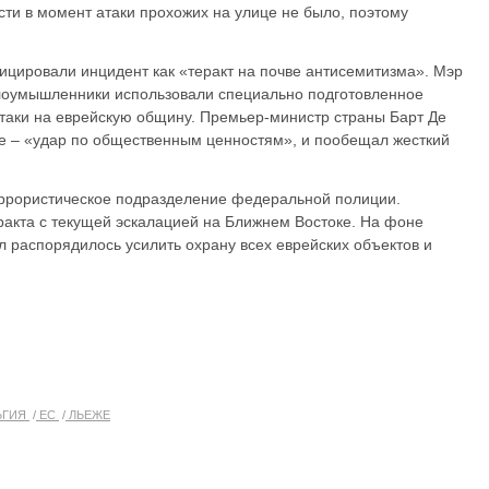
сти в момент атаки прохожих на улице не было, поэтому
цировали инцидент как «теракт на почве антисемитизма». Мэр
злоумышленники использовали специально подготовленное
таки на еврейскую общину. Премьер-министр страны Барт Де
ие – «удар по общественным ценностям», и пообещал жесткий
ррористическое подразделение федеральной полиции.
ракта с текущей эскалацией на Ближнем Востоке. На фоне
л распорядилось усилить охрану всех еврейских объектов и
ЬГИЯ
ЕС
ЛЬЕЖЕ