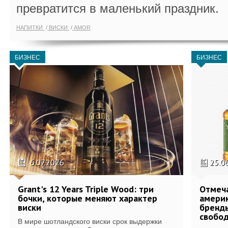
превратится в маленький праздник.
НАПИТКИ
ВИСКИ
AMOR
БИЗНЕС
БИЗНЕС
6.07.2026
25.0
Grant's 12 Years Triple Wood: три
Отмеч
бочки, которые меняют характер
америк
виски
бренды
свобо
В мире шотландского виски срок выдержки