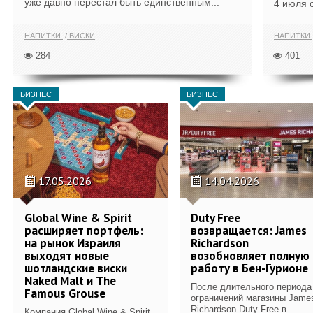
уже давно перестал быть единственным...
4 июля 
НАПИТКИ
ВИСКИ
НАПИТКИ
284
401
БИЗНЕС
БИЗНЕС
17.05.2026
14.04.2026
Global Wine & Spirit
Duty Free
расширяет портфель:
возвращается: James
на рынок Израиля
Richardson
выходят новые
возобновляет полную
шотландские виски
работу в Бен-Гурионе
Naked Malt и The
После длительного периода
Famous Grouse
ограничений магазины Jame
Richardson Duty Free в
Компания Global Wine & Spirit,