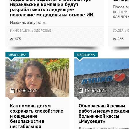
израильские компании будут
После м
разрабатывать следующее
десятки
поколение медицины на основе ИИ
для член
Израиль запускает...
ИННОВАЦИИ
ЗДОРОВЬЕ
ИУДЕЯ
С
478
436
МЕДИЦИНА
МЕДИЦИНА
17.06.2025
15.06.2025
Как помочь детям
Обновленный режим
сохранять спокойствие
работы медучрежден
и ощущение
больничной кассы
безопасности в
«Меухедет»
нестабильной
В связи с ситуацией в сфер