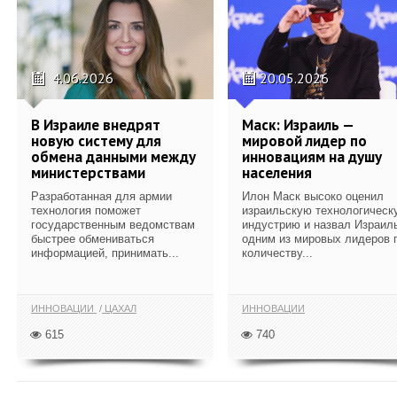
4.06.2026
20.05.2026
В Израиле внедрят
Маск: Израиль —
новую систему для
мировой лидер по
обмена данными между
инновациям на душу
министерствами
населения
Разработанная для армии
Илон Маск высоко оценил
технология поможет
израильскую технологическ
государственным ведомствам
индустрию и назвал Израил
быстрее обмениваться
одним из мировых лидеров 
информацией, принимать...
количеству...
ИННОВАЦИИ
ЦАХАЛ
ИННОВАЦИИ
615
740