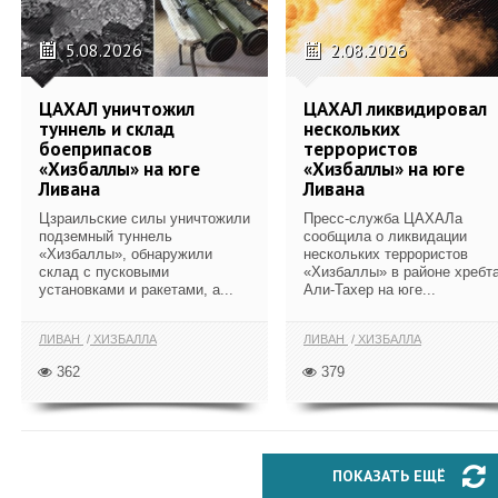
5.08.2026
2.08.2026
ЦАХАЛ уничтожил
ЦАХАЛ ликвидировал
туннель и склад
нескольких
боеприпасов
террористов
«Хизбаллы» на юге
«Хизбаллы» на юге
Ливана
Ливана
Цзраильские силы уничтожили
Пресс-служба ЦАХАЛа
подземный туннель
сообщила о ликвидации
«Хизбаллы», обнаружили
нескольких террористов
склад с пусковыми
«Хизбаллы» в районе хребт
установками и ракетами, а...
Али-Тахер на юге...
ЛИВАН
ХИЗБАЛЛА
ЛИВАН
ХИЗБАЛЛА
362
379
ПОКАЗАТЬ ЕЩЁ