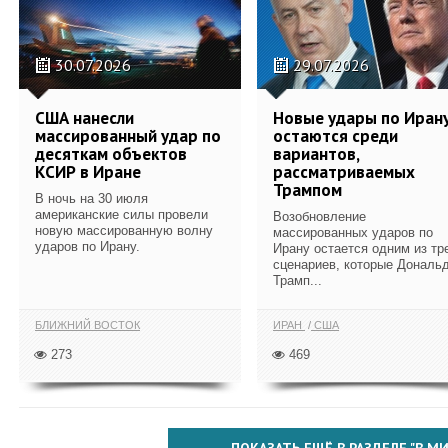
30.07.2026
29.07.2026
США нанесли
Новые удары по Иран
массированный удар по
остаются среди
десяткам объектов
вариантов,
КСИР в Иране
рассматриваемых
Трампом
В ночь на 30 июля
американские силы провели
Возобновление
новую массированную волну
массированных ударов по
ударов по Ирану.
Ирану остается одним из тр
сценариев, которые Дональ
Трамп...
БЛИЖНИЙ ВОСТОК
ИРАН
США
273
469