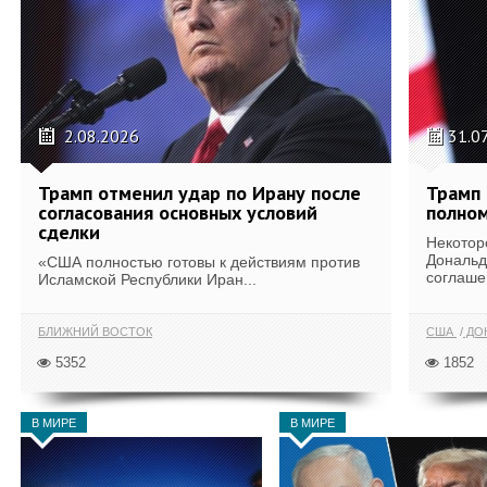
2.08.2026
31.0
Трамп отменил удар по Ирану после
Трамп 
согласования основных условий
полном
сделки
Некотор
Дональд
«США полностью готовы к действиям против
соглаше
Исламской Республики Иран...
БЛИЖНИЙ ВОСТОК
США
ДОН
5352
1852
В МИРЕ
В МИРЕ