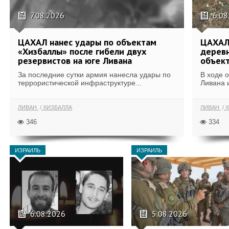
7.08.2026
6.08
ЦАХАЛ нанес удары по объектам
ЦАХАЛ:
«Хизбаллы» после гибели двух
деревн
резервистов на юге Ливана
объек
За последние сутки армия нанесла удары по
В ходе 
террористической инфраструктуре...
Ливана 
ЛИВАН
ХИЗБАЛЛА
ЛИВАН
Х
346
334
ИЗРАИЛЬ
ИЗРАИЛЬ
6.08.2026
5.08.2026