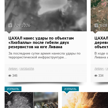
7.08.2026
6.08
ЦАХАЛ нанес удары по объектам
ЦАХАЛ:
«Хизбаллы» после гибели двух
деревн
резервистов на юге Ливана
объек
За последние сутки армия нанесла удары по
В ходе 
террористической инфраструктуре...
Ливана 
ЛИВАН
ХИЗБАЛЛА
ЛИВАН
Х
346
334
ИЗРАИЛЬ
ИЗРАИЛЬ