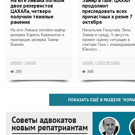
На юге Ливана погибли
Замир в Газе: ЦАХАЛ
двое резервистов
продолжит
ЦАХАЛа, четверо
преследовать всех
получили тяжелые
причастных к резне 7
ранения
октября
На юге Ливана погибли майор
Начальник Генштаба Эяль
резерва Харель Биреншток и
Замир в среду, 5 августа,
прапорщик резерва Тамир
провел оценку ситуации в
Вакнин.
секторе Газа с командовани
Южного...
ЛИВАН
ЦАХАЛ
ЦАХАЛ
СЕКТОР ГАЗЫ
285
368
ПОКАЗАТЬ ЕЩЁ В РАЗДЕЛЕ "ИЗРА