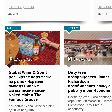
НАПИТКИ
ВИСКИ
НАПИТКИ
283
401
БИЗНЕС
БИЗНЕС
17.05.2026
14.04.2026
Global Wine & Spirit
Duty Free
расширяет портфель:
возвращается: James
на рынок Израиля
Richardson
выходят новые
возобновляет полную
шотландские виски
работу в Бен-Гурионе
Naked Malt и The
После длительного периода
Famous Grouse
ограничений магазины Jame
Richardson Duty Free в
Компания Global Wine & Spirit,
аэропорту...
один из ведущих