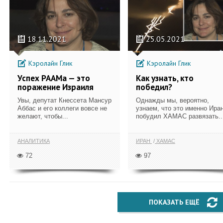
18.11.2021
25.05.2021
Кэролайн Глик
Кэролайн Глик
Успех РААМа — это
Как узнать, кто
поражение Израиля
победил?
Увы, депутат Кнессета Мансур
Однажды мы, вероятно,
Аббас и его коллеги вовсе не
узнаем, что это именно Ира
желают, чтобы...
побудил ХАМАС развязать..
АНАЛИТИКА
ИРАН
ХАМАС
72
97
ПОКАЗАТЬ ЕЩЁ