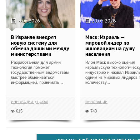
4.06.2026
20.05.2026
В Израиле внедрят
Маск: Израиль —
новую систему для
мировой лидер по
обмена данными между
инновациям на душу
министерствами
населения
Разработанная для армии
Илон Маск высоко оценил
технология поможет
израильскую технологическ
государственным ведомствам
индустрию и назвал Израил
быстрее обмениваться
одним из мировых лидеров 
информацией, принимать...
количеству...
ИННОВАЦИИ
ЦАХАЛ
ИННОВАЦИИ
615
740