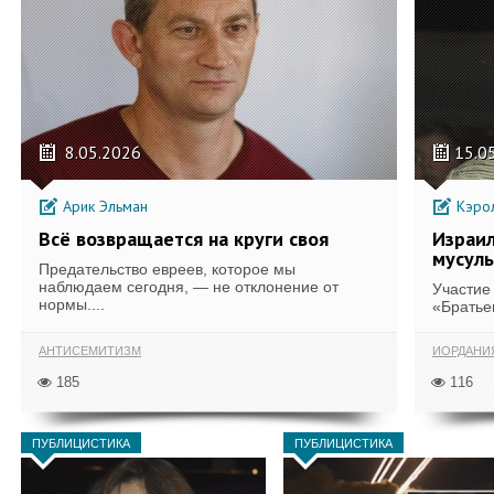
8.05.2026
15.0
Арик Эльман
Кэрол
Всё возвращается на круги своя
Израил
мусул
Предательство евреев, которое мы
наблюдаем сегодня, — не отклонение от
Участие
нормы....
«Братье
АНТИСЕМИТИЗМ
ИОРДАНИ
185
116
ПУБЛИЦИСТИКА
ПУБЛИЦИСТИКА