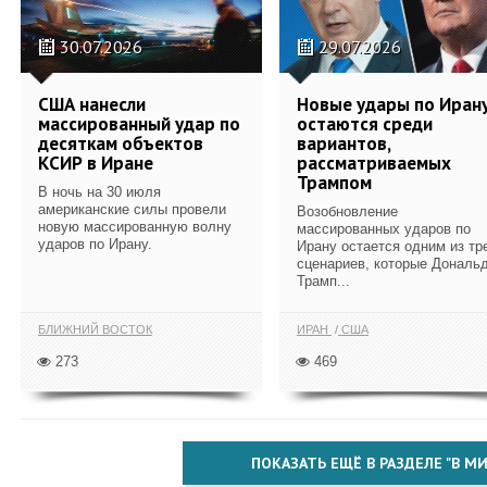
30.07.2026
29.07.2026
США нанесли
Новые удары по Иран
массированный удар по
остаются среди
десяткам объектов
вариантов,
КСИР в Иране
рассматриваемых
Трампом
В ночь на 30 июля
американские силы провели
Возобновление
новую массированную волну
массированных ударов по
ударов по Ирану.
Ирану остается одним из тр
сценариев, которые Дональ
Трамп...
БЛИЖНИЙ ВОСТОК
ИРАН
США
273
469
ПОКАЗАТЬ ЕЩЁ В РАЗДЕЛЕ "В МИ