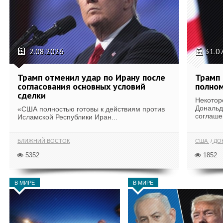
2.08.2026
31.0
Трамп отменил удар по Ирану после
Трамп 
согласования основных условий
полном
сделки
Некотор
Дональд
«США полностью готовы к действиям против
соглаше
Исламской Республики Иран...
БЛИЖНИЙ ВОСТОК
США
ДОН
5352
1852
В МИРЕ
В МИРЕ