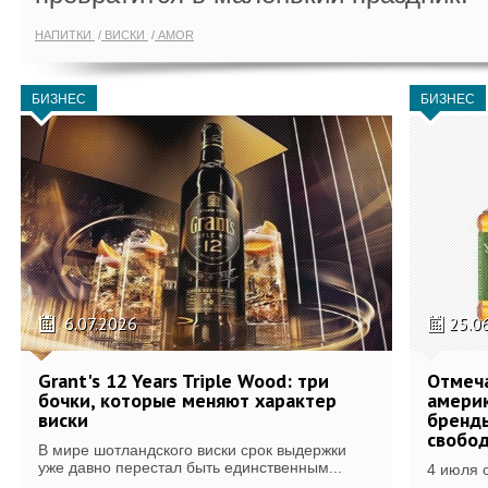
НАПИТКИ
ВИСКИ
AMOR
БИЗНЕС
БИЗНЕС
6.07.2026
25.0
Grant's 12 Years Triple Wood: три
Отмеч
бочки, которые меняют характер
америк
виски
бренды
свобо
В мире шотландского виски срок выдержки
уже давно перестал быть единственным...
4 июля 