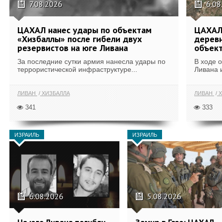
7.08.2026
6.08
ЦАХАЛ нанес удары по объектам
ЦАХАЛ:
«Хизбаллы» после гибели двух
деревн
резервистов на юге Ливана
объек
За последние сутки армия нанесла удары по
В ходе 
террористической инфраструктуре...
Ливана 
ЛИВАН
ХИЗБАЛЛА
ЛИВАН
Х
341
333
ИЗРАИЛЬ
ИЗРАИЛЬ
6.08.2026
5.08.2026