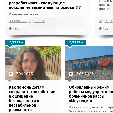
После м
разрабатывать следующее
десятки
поколение медицины на основе ИИ
для член
Израиль запускает...
ИННОВАЦИИ
ЗДОРОВЬЕ
ИУДЕЯ
С
478
435
МЕДИЦИНА
МЕДИЦИНА
17.06.2025
15.06.2025
Как помочь детям
Обновленный режим
сохранять спокойствие
работы медучрежден
и ощущение
больничной кассы
безопасности в
«Меухедет»
нестабильной
В связи с ситуацией в сфер
реальности
безопасности и в соответст