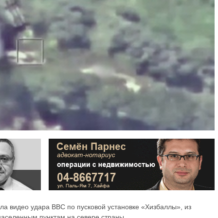
а видео удара ВВС по пусковой установке «Хизбаллы», из
населенным пунктам на севере страны.