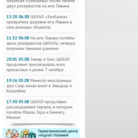
объектам «Хизбаллы» после гибели
двух резервистов на юге Ливана
13:28 06.08
ЦАХАЛ: «Хизбалла»
превратила деревни юга Ливана в
сеть военных объектов
11:52 06.08
На юге Ливана погибли
двое резервистов ЦАХАЛа, четверо
получили тяжелые ранения
20:01 05.08
Замир в Газе: ЦАХАЛ
продолжит преследовать всех
причастных к резне 7 октября
19:26 05.08
Министр иностранных
дел Саар начал визит в Эквадор и
Колумбию
17:50 05.08
ЦАХАЛ представил
расследование теракта, в котором
погибли Юваль Эзра и Бениягу
Меллет