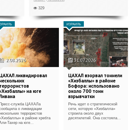
329
ЗРАИЛЬ
ИЗРАИЛЬ
2.08.2026
31.07.2026
ЦАХАЛ ликвидировал
ЦАХАЛ взорвал тоннели
нескольких
«Хизбаллы» в районе
террористов
Бофора: использовано
«Хизбаллы» на юге
около 700 тонн
Ливана
взрывчатки
Пресс-служба ЦАХАЛа
Речь идет о стратегической
сообщила о ликвидации
сети, которую «Хизбалла»
нескольких террористов
строила около двух
«Хизбаллы» в районе хребта
десятилетий. Она состояла...
Али-Тахер на юге...