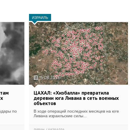
ИЗРАИЛЬ
6.08.2026
ктам
ЦАХАЛ: «Хизбалла» превратила
ух
деревни юга Ливана в сеть военных
объектов
удары по
В ходе операций последних месяцев на юге
.
Ливана израильские силы...
ЛИВАН
ХИЗБАЛЛА