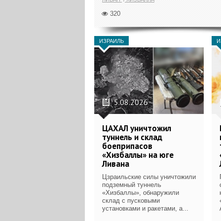
320
ИЗРАИЛЬ
И
5.08.2026
ЦАХАЛ уничтожил
туннель и склад
боеприпасов
«Хизбаллы» на юге
Ливана
Цзраильские силы уничтожили
подземный туннель
«Хизбаллы», обнаружили
склад с пусковыми
установками и ракетами, а...