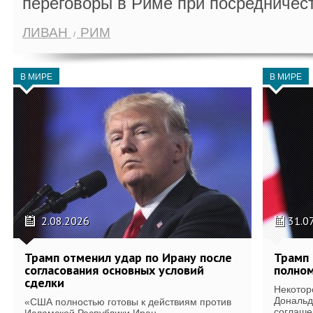
переговоры в Риме при посредничес
ЛИВАН
РИМ
В МИРЕ
В МИРЕ
2.08.2026
31.0
Трамп отменил удар по Ирану после
Трамп 
согласования основных условий
полном
сделки
Некотор
Дональд
«США полностью готовы к действиям против
соглаше