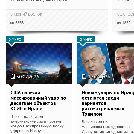
Исламской Республики Иран...
БЛИЖНИЙ ВОСТОК
США
ДОН
5353
1852
В МИРЕ
В МИРЕ
30.07.2026
29.07.2026
США нанесли
Новые удары по Иран
массированный удар по
остаются среди
десяткам объектов
вариантов,
КСИР в Иране
рассматриваемых
Трампом
В ночь на 30 июля
американские силы провели
Возобновление
новую массированную волну
массированных ударов по
ударов по Ирану.
Ирану остается одним из тр