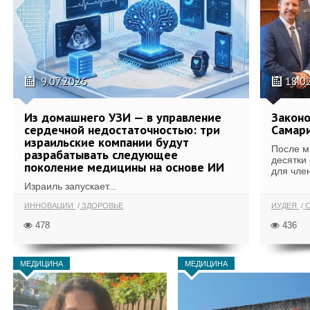
9.07.2026
18.0
Из домашнего УЗИ — в управление
Законо
сердечной недостаточностью: три
Самари
израильские компании будут
После м
разрабатывать следующее
десятки
поколение медицины на основе ИИ
для член
Израиль запускает...
ИННОВАЦИИ
ЗДОРОВЬЕ
ИУДЕЯ
С
478
436
МЕДИЦИНА
МЕДИЦИНА