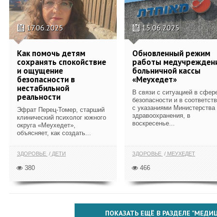
17.06.2025
15.06.2025
Как помочь детям
Обновленный режим
сохранять спокойствие
работы медучрежден
и ощущение
больничной кассы
безопасности в
«Меухедет»
нестабильной
В связи с ситуацией в сфер
реальности
безопасности и в соответст
с указаниями Министерства
Эфрат Перец-Томер, старший
здравоохранения, в
клинический психолог южного
воскресенье...
округа «Меухедет»,
объясняет, как создать...
ЗДОРОВЬЕ
ДЕТИ
ЗДОРОВЬЕ
МЕУХЕДЕТ
380
466
ПОКАЗАТЬ ЕЩЁ В РАЗДЕЛЕ "МЕДИ