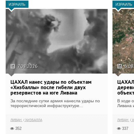
ИЗРАИЛЬ
ИЗРАИЛЬ
7.08.2026
6.08
ЦАХАЛ нанес удары по объектам
ЦАХАЛ:
«Хизбаллы» после гибели двух
деревн
резервистов на юге Ливана
объек
За последние сутки армия нанесла удары по
В ходе 
террористической инфраструктуре...
Ливана 
ЛИВАН
ХИЗБАЛЛА
ЛИВАН
Х
352
337