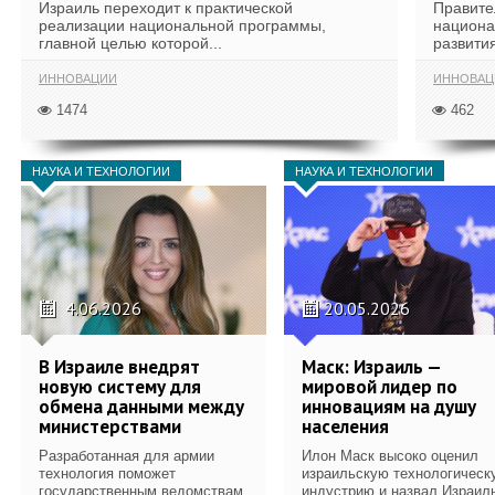
Израиль переходит к практической
Правите
реализации национальной программы,
национа
главной целью которой...
развития
ИННОВАЦИИ
ИННОВАЦ
1474
462
НАУКА И ТЕХНОЛОГИИ
НАУКА И ТЕХНОЛОГИИ
4.06.2026
20.05.2026
В Израиле внедрят
Маск: Израиль —
новую систему для
мировой лидер по
обмена данными между
инновациям на душу
министерствами
населения
Разработанная для армии
Илон Маск высоко оценил
технология поможет
израильскую технологическ
государственным ведомствам
индустрию и назвал Израил