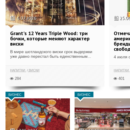
6.07.2026
25.0
Grant's 12 Years Triple Wood: три
Отмеч
бочки, которые меняют характер
америк
виски
бренды
свобо
В мире шотландского виски срок выдержки
уже давно перестал быть единственным...
4 июля 
НАПИТКИ
ВИСКИ
НАПИТКИ
284
401
БИЗНЕС
БИЗНЕС