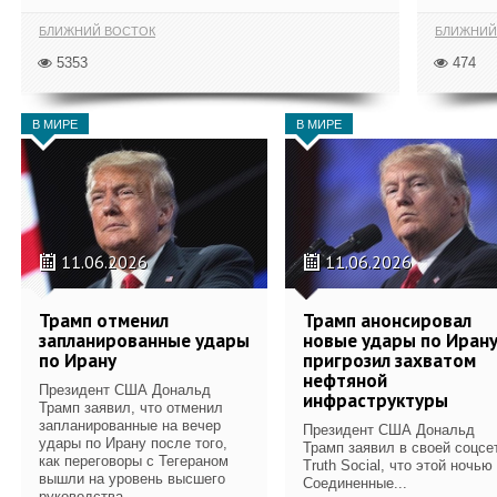
БЛИЖНИЙ ВОСТОК
БЛИЖНИЙ
5353
474
В МИРЕ
В МИРЕ
11.06.2026
11.06.2026
Трамп отменил
Трамп анонсировал
запланированные удары
новые удары по Ирану
по Ирану
пригрозил захватом
нефтяной
Президент США Дональд
инфраструктуры
Трамп заявил, что отменил
запланированные на вечер
Президент США Дональд
удары по Ирану после того,
Трамп заявил в своей соцсе
как переговоры с Тегераном
Truth Social, что этой ночью
вышли на уровень высшего
Соединенные...
руководства...