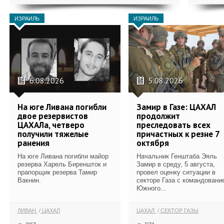
ИЗРАИЛЬ
ИЗРАИЛЬ
6.08.2026
5.08.2026
На юге Ливана погибли
Замир в Газе: ЦАХАЛ
двое резервистов
продолжит
ЦАХАЛа, четверо
преследовать всех
получили тяжелые
причастных к резне 7
ранения
октября
На юге Ливана погибли майор
Начальник Генштаба Эяль
резерва Харель Биреншток и
Замир в среду, 5 августа,
прапорщик резерва Тамир
провел оценку ситуации в
Вакнин.
секторе Газа с командовани
Южного...
ЛИВАН
ЦАХАЛ
ЦАХАЛ
СЕКТОР ГАЗЫ