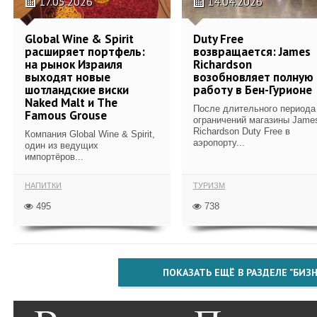
17.05.2026
14.04.2026
Global Wine & Spirit
Duty Free
расширяет портфель:
возвращается: James
на рынок Израиля
Richardson
выходят новые
возобновляет полную
шотландские виски
работу в Бен-Гурионе
Naked Malt и The
После длительного периода
Famous Grouse
ограничений магазины Jame
Richardson Duty Free в
Компания Global Wine & Spirit,
аэропорту...
один из ведущих
импортёров...
НАПИТКИ
ТУРИЗМ
495
738
ПОКАЗАТЬ ЕЩЁ В РАЗДЕЛЕ "БИЗН