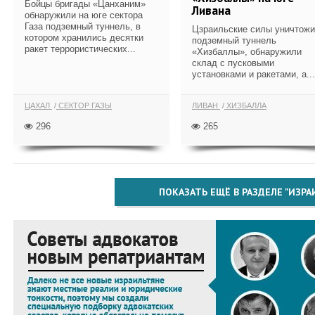
Бойцы бригады «Цанханим»
Ливана
обнаружили на юге сектора
Газа подземный туннель, в
Цзраильские силы уничтож
котором хранились десятки
подземный туннель
ракет террористических...
«Хизбаллы», обнаружили
склад с пусковыми
установками и ракетами, а...
ЦАХАЛ
СЕКТОР ГАЗЫ
ЛИВАН
ХИЗБАЛЛА
296
265
ПОКАЗАТЬ ЕЩЁ В РАЗДЕЛЕ "ИЗРА