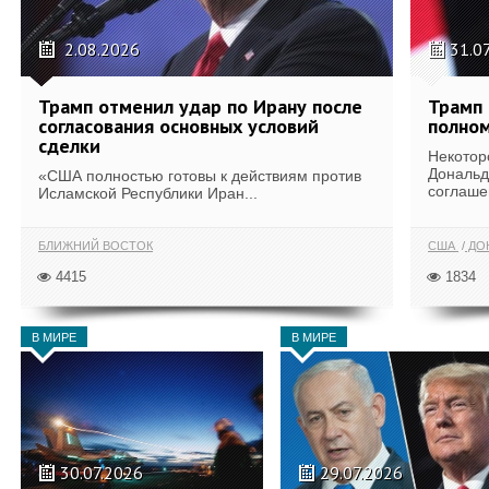
2.08.2026
31.0
Трамп отменил удар по Ирану после
Трамп 
согласования основных условий
полном
сделки
Некотор
Дональд
«США полностью готовы к действиям против
соглаше
Исламской Республики Иран...
БЛИЖНИЙ ВОСТОК
США
ДОН
4415
1834
В МИРЕ
В МИРЕ
30.07.2026
29.07.2026