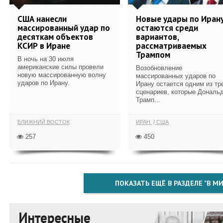
США нанесли
Новые удары по Иран
массированный удар по
остаются среди
десяткам объектов
вариантов,
КСИР в Иране
рассматриваемых
Трампом
В ночь на 30 июля
американские силы провели
Возобновление
новую массированную волну
массированных ударов по
ударов по Ирану.
Ирану остается одним из тр
сценариев, которые Дональ
Трамп...
БЛИЖНИЙ ВОСТОК
ИРАН
США
257
450
ПОКАЗАТЬ ЕЩЁ В РАЗДЕЛЕ "В МИ