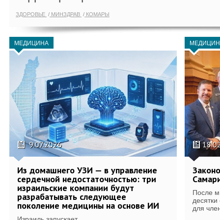
ЗДОРОВЬЕ
МИНЗДРАВ
КОМАРЫ
МЕДИЦИНА
МЕДИЦИН
9.07.2026
18.0
Из домашнего УЗИ — в управление
Законо
сердечной недостаточностью: три
Самари
израильские компании будут
После м
разрабатывать следующее
десятки
поколение медицины на основе ИИ
для член
Израиль запускает...