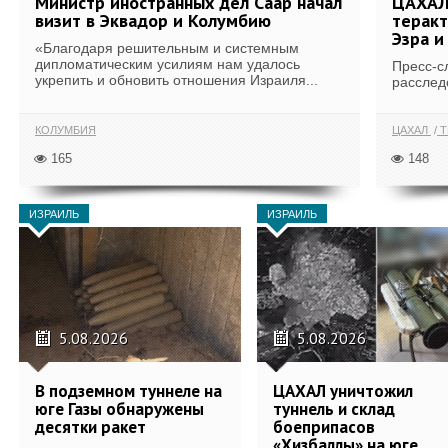
Министр иностранных дел Саар начал
ЦАХАЛ
визит в Эквадор и Колумбию
теракт
Эзра и
«Благодаря решительным и системным
дипломатическим усилиям нам удалось
Пресс-с
укрепить и обновить отношения Израиля...
расслед
КОЛУМБИЯ
ЦАХАЛ
Т
165
148
ИЗРАИЛЬ
ИЗРАИЛЬ
5.08.2026
5.08.2026
В подземном туннеле на
ЦАХАЛ уничтожил
юге Газы обнаружены
туннель и склад
десятки ракет
боеприпасов
«Хизбаллы» на юге