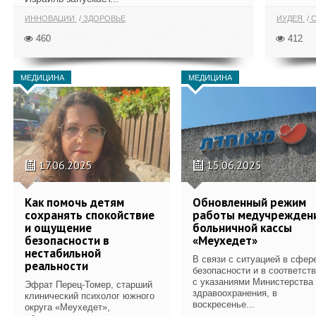
ИННОВАЦИИ
ЗДОРОВЬЕ
ИУДЕЯ
С
460
412
МЕДИЦИНА
МЕДИЦИНА
17.06.2025
15.06.2025
Как помочь детям
Обновленный режим
сохранять спокойствие
работы медучрежден
и ощущение
больничной кассы
безопасности в
«Меухедет»
нестабильной
В связи с ситуацией в сфер
реальности
безопасности и в соответст
с указаниями Министерства
Эфрат Перец-Томер, старший
здравоохранения, в
клинический психолог южного
воскресенье...
округа «Меухедет»,