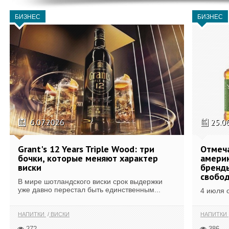
БИЗНЕС
БИЗНЕС
6.07.2026
25.0
Grant's 12 Years Triple Wood: три
Отмеч
бочки, которые меняют характер
америк
виски
бренды
свобо
В мире шотландского виски срок выдержки
уже давно перестал быть единственным...
4 июля 
НАПИТКИ
ВИСКИ
НАПИТКИ
272
386