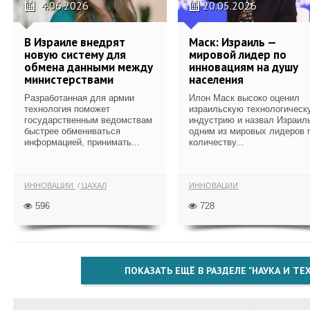
4.06.2026
20.05.2026
В Израиле внедрят
Маск: Израиль —
новую систему для
мировой лидер по
обмена данными между
инновациям на душу
министерствами
населения
Разработанная для армии
Илон Маск высоко оценил
технология поможет
израильскую технологическ
государственным ведомствам
индустрию и назвал Израил
быстрее обмениваться
одним из мировых лидеров 
информацией, принимать...
количеству...
ИННОВАЦИИ
ЦАХАЛ
ИННОВАЦИИ
596
728
ПОКАЗАТЬ ЕЩЁ В РАЗДЕЛЕ "НАУКА И Т