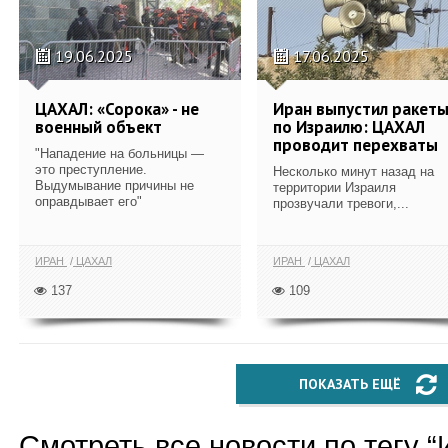
19.06.2025
17.06.2025
ЦАХАЛ: «Сорока» - не
Иран выпустил ракет
военный объект
по Израилю: ЦАХАЛ
проводит перехваты
"Нападение на больницы —
это преступление.
Несколько минут назад на
Выдумывание причины не
территории Израиля
оправдывает его"
прозвучали тревоги,...
ИРАН
ЦАХАЛ
ИРАН
ЦАХАЛ
137
109
ПОКАЗАТЬ ЕЩЁ
Смотреть все новости по тегу “