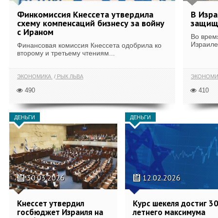
Финкомиссия Кнессета утвердила
В Изра
схему компенсаций бизнесу за войну
защищ
с Ираном
Во врем
Израиле
Финансовая комиссия Кнессета одобрила ко
второму и третьему чтениям...
ЭКОНОМИКА
РЫК ЛЬВА
ЭКОНОМИ
490
410
ДЕНЬГИ
ДЕНЬГИ
30.03.2026
12.02.2026
Кнессет утвердил
Курс шекеля достиг 30
госбюджет Израиля на
летнего максимума