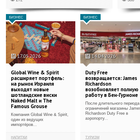
БИЗНЕС
БИЗНЕС
17.05.2026
14.04.2026
Global Wine & Spirit
Duty Free
расширяет портфель:
возвращается: James
на рынок Израиля
Richardson
выходят новые
возобновляет полную
шотландские виски
работу в Бен-Гурионе
Naked Malt и The
После длительного периода
Famous Grouse
ограничений магазины Jame
Richardson Duty Free в
Компания Global Wine & Spirit,
аэропорту...
один из ведущих
импортёров...
НАПИТКИ
ТУРИЗМ