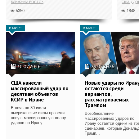
БЛИЖНИЙ ВОСТОК
США
ДОН
5350
1848
В МИРЕ
В МИРЕ
30.07.2026
29.07.2026
США нанесли
Новые удары по Иран
массированный удар по
остаются среди
десяткам объектов
вариантов,
КСИР в Иране
рассматриваемых
Трампом
В ночь на 30 июля
американские силы провели
Возобновление
новую массированную волну
массированных ударов по
ударов по Ирану.
Ирану остается одним из тр
сценариев, которые Дональ
Трамп...