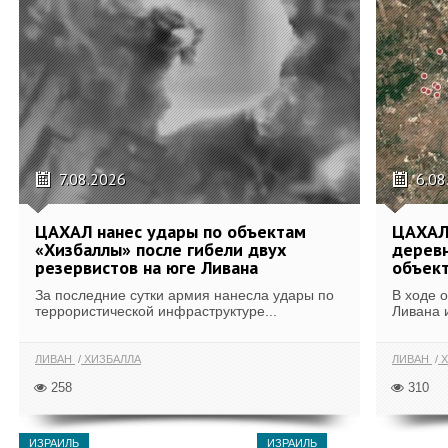
7.08.2026
6.08
ЦАХАЛ нанес удары по объектам
ЦАХАЛ:
«Хизбаллы» после гибели двух
деревн
резервистов на юге Ливана
объек
За последние сутки армия нанесла удары по
В ходе 
террористической инфраструктуре...
Ливана 
ЛИВАН
ХИЗБАЛЛА
ЛИВАН
Х
258
310
ИЗРАИЛЬ
ИЗРАИЛЬ