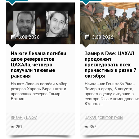
6.08.2026
5.08.2026
На юге Ливана погибли
Замир в Газе: ЦАХАЛ
двое резервистов
продолжит
ЦАХАЛа, четверо
преследовать всех
получили тяжелые
причастных к резне 7
ранения
октября
На юге Ливана погибли майор
Начальник Генштаба Эяль
резерва Харель Биреншток и
Замир в среду, 5 августа,
прапорщик резерва Тамир
провел оценку ситуации в
Вакнин.
секторе Газа с командовани
Южного...
ЛИВАН
ЦАХАЛ
ЦАХАЛ
СЕКТОР ГАЗЫ
261
357