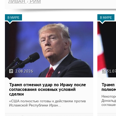
ЛИВАН
РИМ
В МИРЕ
В МИРЕ
2.08.2026
31.0
Трамп отменил удар по Ирану после
Трамп 
согласования основных условий
полном
сделки
Некотор
Дональд
«США полностью готовы к действиям против
соглаше
Исламской Республики Иран...