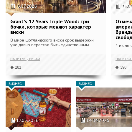
6.07.2026
25.0
Grant's 12 Years Triple Wood: три
Отмеч
бочки, которые меняют характер
америк
виски
бренды
свобо
В мире шотландского виски срок выдержки
уже давно перестал быть единственным...
4 июля 
НАПИТКИ
ВИСКИ
НАПИТКИ
281
398
БИЗНЕС
БИЗНЕС
17.05.2026
14.04.2026