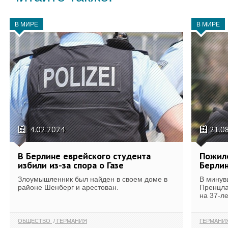
В МИРЕ
В МИРЕ
4.02.2024
21.0
В Берлине еврейского студента
Пожило
избили из-за спора о Газе
Берли
Злоумышленник был найден в своем доме в
В минув
районе Шенберг и арестован.
Пренцла
на 37-ле
ОБЩЕСТВО
ГЕРМАНИЯ
ГЕРМАНИ