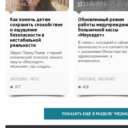
17.06.2025
15.06.2025
Как помочь детям
Обновленный режим
сохранять спокойствие
работы медучрежден
и ощущение
больничной кассы
безопасности в
«Меухедет»
нестабильной
В связи с ситуацией в сфер
реальности
безопасности и в соответст
с указаниями Министерства
Эфрат Перец-Томер, старший
здравоохранения, в
клинический психолог южного
воскресенье...
округа «Меухедет»,
объясняет, как создать...
ЗДОРОВЬЕ
ДЕТИ
ЗДОРОВЬЕ
МЕУХЕДЕТ
377
458
ПОКАЗАТЬ ЕЩЁ В РАЗДЕЛЕ "МЕДИ