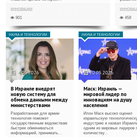
ИННОВАЦИИ
ИННОВАЦ
901
458
НАУКА И ТЕХНОЛОГИИ
НАУКА И ТЕХНОЛОГИИ
4.06.2026
20.05.2026
В Израиле внедрят
Маск: Израиль —
новую систему для
мировой лидер по
обмена данными между
инновациям на душу
министерствами
населения
Разработанная для армии
Илон Маск высоко оценил
технология поможет
израильскую технологическ
государственным ведомствам
индустрию и назвал Израил
быстрее обмениваться
одним из мировых лидеров 
информацией, принимать...
количеству...