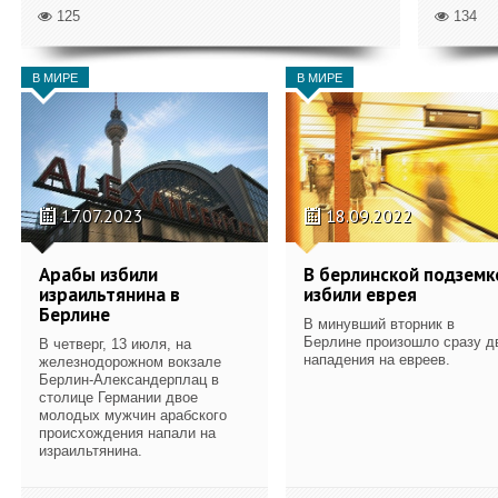
125
134
В МИРЕ
В МИРЕ
17.07.2023
18.09.2022
Арабы избили
В берлинской подземк
израильтянина в
избили еврея
Берлине
В минувший вторник в
Берлине произошло сразу д
В четверг, 13 июля, на
нападения на евреев.
железнодорожном вокзале
Берлин-Александерплац в
столице Германии двое
молодых мужчин арабского
происхождения напали на
израильтянина.