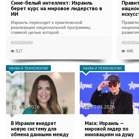
Сине-белый интеллект: Израиль
Правит
берет курс на мировое лидерство в
национ
ИИ
искусс
Израиль переходит к практической
Правите
реализации национальной программы,
национа
главной целью которой...
развития
ИННОВАЦИИ
ИННОВАЦ
517
446
НАУКА И ТЕХНОЛОГИИ
НАУКА И ТЕХНОЛОГИИ
4.06.2026
20.05.2026
В Израиле внедрят
Маск: Израиль —
новую систему для
мировой лидер по
обмена данными между
инновациям на душу