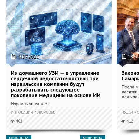
9.07.2026
18.0
Из домашнего УЗИ — в управление
Законо
сердечной недостаточностью: три
Самари
израильские компании будут
После м
разрабатывать следующее
десятки
поколение медицины на основе ИИ
для член
Израиль запускает...
ИННОВАЦИИ
ЗДОРОВЬЕ
ИУДЕЯ
С
461
412
МЕДИЦИНА
МЕДИЦИНА