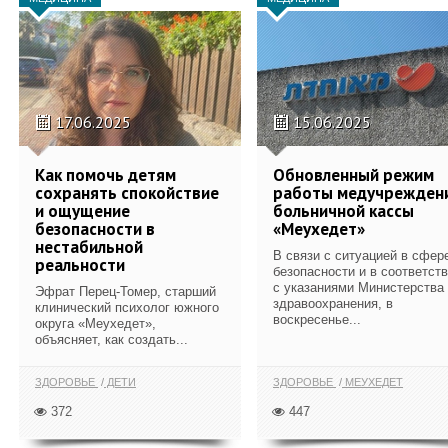
17.06.2025
15.06.2025
Как помочь детям
Обновленный режим
сохранять спокойствие
работы медучрежден
и ощущение
больничной кассы
безопасности в
«Меухедет»
нестабильной
В связи с ситуацией в сфер
реальности
безопасности и в соответст
с указаниями Министерства
Эфрат Перец-Томер, старший
здравоохранения, в
клинический психолог южного
воскресенье...
округа «Меухедет»,
объясняет, как создать...
ЗДОРОВЬЕ
ДЕТИ
ЗДОРОВЬЕ
МЕУХЕДЕТ
372
447