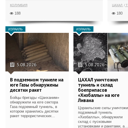
КОЛУМБИЯ
ЦАХАЛ
Т
188
180
ИЗРАИЛЬ
ИЗРАИЛЬ
5.08.2026
5.08.2026
В подземном туннеле на
ЦАХАЛ уничтожил
юге Газы обнаружены
туннель и склад
десятки ракет
боеприпасов
«Хизбаллы» на юге
Бойцы бригады «Цанханим»
Ливана
обнаружили на юге сектора
Газа подземный туннель, в
Цзраильские силы уничтож
котором хранились десятки
подземный туннель
ракет террористических...
«Хизбаллы», обнаружили
склад с пусковыми
установками и ракетами, а...