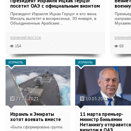
Президент Израиля Ицхак Герцог
Беннет
посетит ОАЭ с официальным визитом
военн
Президент Израиля Ицхак Герцог и его жена
Премьер
Михаль вылетят в воскресенье, 30 января, в
направи
Объединенные Арабские...
Мухамма
БЛИЖНИЙ ВОСТОК
БЛИЖНИЙ
154
69
ИЗРАИЛЬ
ИЗРАИЛЬ
22.11.2021
10.03.2021
Израиль и Эмираты
11 марта премьер-
хотят воевать вместе
министр Биньямин
Нетаниягу отправится
«Была сформирована группа
визитом в ОАЭ