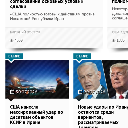
согласования основных условий
полном
сделки
Некотор
Дональд
«США полностью готовы к действиям против
соглаше
Исламской Республики Иран...
БЛИЖНИЙ ВОСТОК
США
ДОН
4559
1835
В МИРЕ
В МИРЕ
30.07.2026
29.07.2026
США нанесли
Новые удары по Иран
массированный удар по
остаются среди
десяткам объектов
вариантов,
КСИР в Иране
рассматриваемых
Трампом