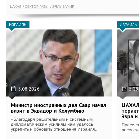
ЦАХАЛ
СЕКТОР ГАЗЫ
ЭЯЛЬ ЗАМИР
ИЗРАИЛЬ
ИЗРАИЛЬ
5.08.2026
5.08
Министр иностранных дел Саар начал
ЦАХАЛ
визит в Эквадор и Колумбию
теракт
Эзра и
«Благодаря решительным и системным
дипломатическим усилиям нам удалось
Пресс-с
укрепить и обновить отношения Израиля...
расслед