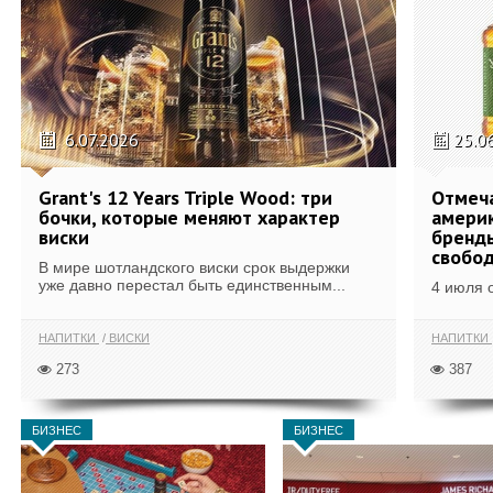
6.07.2026
25.0
Grant's 12 Years Triple Wood: три
Отмеч
бочки, которые меняют характер
америк
виски
бренды
свобо
В мире шотландского виски срок выдержки
уже давно перестал быть единственным...
4 июля 
НАПИТКИ
ВИСКИ
НАПИТКИ
273
387
БИЗНЕС
БИЗНЕС