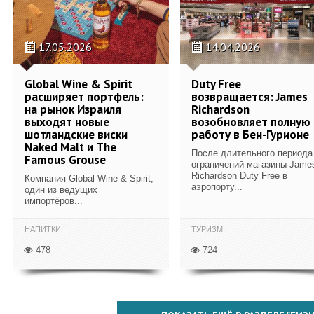
17.05.2026
14.04.2026
Global Wine & Spirit
Duty Free
расширяет портфель:
возвращается: James
на рынок Израиля
Richardson
выходят новые
возобновляет полную
шотландские виски
работу в Бен-Гурионе
Naked Malt и The
После длительного периода
Famous Grouse
ограничений магазины Jame
Richardson Duty Free в
Компания Global Wine & Spirit,
аэропорту...
один из ведущих
импортёров...
НАПИТКИ
ТУРИЗМ
478
724