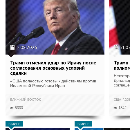
2.08.2026
31.0
Трамп отменил удар по Ирану после
Трамп 
согласования основных условий
полном
сделки
Некотор
Дональд
«США полностью готовы к действиям против
соглаше
Исламской Республики Иран...
БЛИЖНИЙ ВОСТОК
США
ДОН
5333
1842
В МИРЕ
В МИРЕ