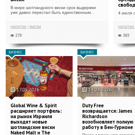
свобо
В мире шотландского виски срок выдержки
уже давно перестал быть единственным...
4 июля 
НАПИТКИ
ВИСКИ
НАПИТКИ
278
393
БИЗНЕС
БИЗНЕС
17.05.2026
14.04.2026
Global Wine & Spirit
Duty Free
расширяет портфель:
возвращается: James
на рынок Израиля
Richardson
выходят новые
возобновляет полную
шотландские виски
работу в Бен-Гурионе
Naked Malt и The