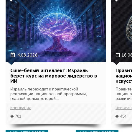
4.08.2026
16.0
Сине-белый интеллект: Израиль
Правит
берет курс на мировое лидерство в
национ
ИИ
искусс
Израиль переходит к практической
Правите
реализации национальной программы,
национа
главной целью которой...
развития
ИННОВАЦИИ
ИННОВАЦ
701
454