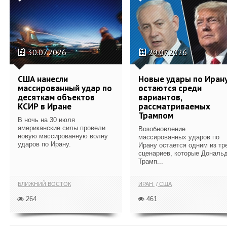
30.07.2026
29.07.2026
США нанесли
Новые удары по Иран
массированный удар по
остаются среди
десяткам объектов
вариантов,
КСИР в Иране
рассматриваемых
Трампом
В ночь на 30 июля
американские силы провели
Возобновление
новую массированную волну
массированных ударов по
ударов по Ирану.
Ирану остается одним из тр
сценариев, которые Дональ
Трамп...
БЛИЖНИЙ ВОСТОК
ИРАН
США
264
461