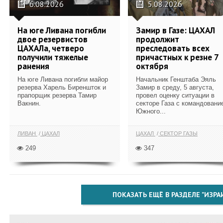
6.08.2026
5.08.2026
На юге Ливана погибли
Замир в Газе: ЦАХАЛ
двое резервистов
продолжит
ЦАХАЛа, четверо
преследовать всех
получили тяжелые
причастных к резне 7
ранения
октября
На юге Ливана погибли майор
Начальник Генштаба Эяль
резерва Харель Биреншток и
Замир в среду, 5 августа,
прапорщик резерва Тамир
провел оценку ситуации в
Вакнин.
секторе Газа с командовани
Южного...
ЛИВАН
ЦАХАЛ
ЦАХАЛ
СЕКТОР ГАЗЫ
249
347
ПОКАЗАТЬ ЕЩЁ В РАЗДЕЛЕ "ИЗРА