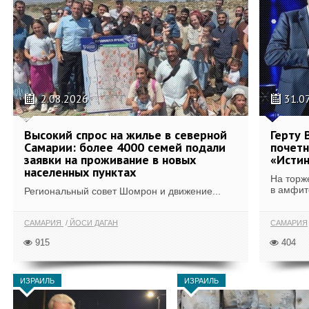
2.08.2026
31.0
Высокий спрос на жилье в северной
Герту 
Самарии: более 4000 семей подали
почетн
заявки на проживание в новых
«Истин
населенных пунктах
На торж
в амфит
Региональный совет Шомрон и движение...
САМАРИЯ
ЙОСИ ДАГАН
САМАРИЯ
915
404
ИЗРАИЛЬ
ИЗРАИЛЬ