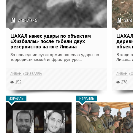
7.08.2026
6.08
ЦАХАЛ нанес удары по объектам
ЦАХАЛ:
«Хизбаллы» после гибели двух
деревн
резервистов на юге Ливана
объек
За последние сутки армия нанесла удары по
В ходе 
террористической инфраструктуре...
Ливана 
ЛИВАН
ХИЗБАЛЛА
ЛИВАН
Х
152
278
ИЗРАИЛЬ
ИЗРАИЛЬ