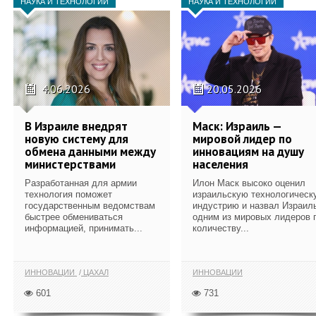
НАУКА И ТЕХНОЛОГИИ
НАУКА И ТЕХНОЛОГИИ
4.06.2026
20.05.2026
В Израиле внедрят
Маск: Израиль —
новую систему для
мировой лидер по
обмена данными между
инновациям на душу
министерствами
населения
Разработанная для армии
Илон Маск высоко оценил
технология поможет
израильскую технологическ
государственным ведомствам
индустрию и назвал Израил
быстрее обмениваться
одним из мировых лидеров 
информацией, принимать...
количеству...
ИННОВАЦИИ
ЦАХАЛ
ИННОВАЦИИ
601
731