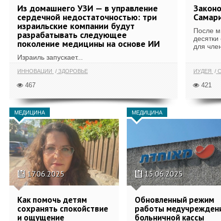
Из домашнего УЗИ — в управление
Законо
сердечной недостаточностью: три
Самари
израильские компании будут
После м
разрабатывать следующее
десятки
поколение медицины на основе ИИ
для член
Израиль запускает...
ИННОВАЦИИ
ЗДОРОВЬЕ
ИУДЕЯ
С
467
421
МЕДИЦИНА
МЕДИЦИНА
17.06.2025
15.06.2025
Как помочь детям
Обновленный режим
сохранять спокойствие
работы медучрежден
и ощущение
больничной кассы