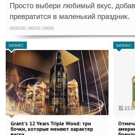
Просто выбери любимый вкус, добав
превратится в маленький праздник.
НАПИТКИ
ВИСКИ
AMOR
БИЗНЕС
БИЗНЕС
6.07.2026
25.0
Grant's 12 Years Triple Wood: три
Отмеч
бочки, которые меняют характер
америк
виски
бренды