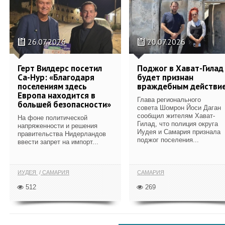
26.07.2026
20.07.2026
Герт Вилдерс посетил
Поджог в Хават-Гилад
Са-Нур: «Благодаря
будет признан
поселениям здесь
враждебным действи
Европа находится в
Глава регионального
большей безопасности»
совета Шомрон Йоси Даган
сообщил жителям Хават-
На фоне политической
Гилад, что полиция округа
напряженности и решения
Иудея и Самария признала
правительства Нидерландов
поджог поселения...
ввести запрет на импорт...
ИУДЕЯ
САМАРИЯ
САМАРИЯ
512
269