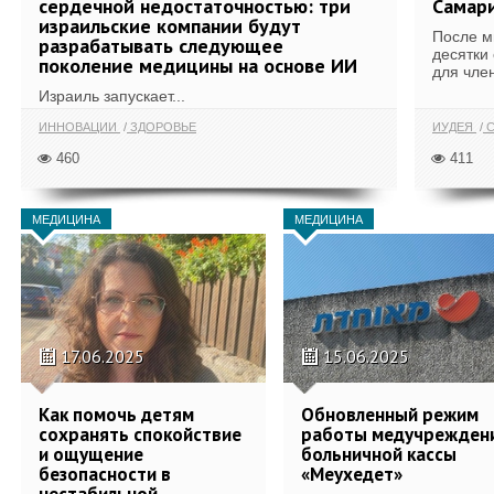
сердечной недостаточностью: три
Самари
израильские компании будут
После м
разрабатывать следующее
десятки
поколение медицины на основе ИИ
для член
Израиль запускает...
ИННОВАЦИИ
ЗДОРОВЬЕ
ИУДЕЯ
С
460
411
МЕДИЦИНА
МЕДИЦИНА
17.06.2025
15.06.2025
Как помочь детям
Обновленный режим
сохранять спокойствие
работы медучрежден
и ощущение
больничной кассы
безопасности в
«Меухедет»
нестабильной