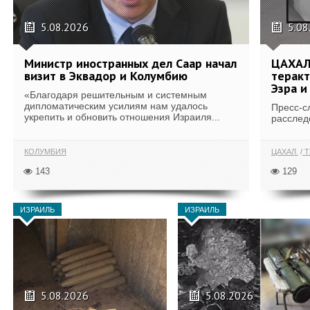
5.08.2026
5.08
Министр иностранных дел Саар начал
ЦАХАЛ
визит в Эквадор и Колумбию
теракт
Эзра и
«Благодаря решительным и системным
дипломатическим усилиям нам удалось
Пресс-с
укрепить и обновить отношения Израиля...
расслед
КОЛУМБИЯ
ЦАХАЛ
Т
143
129
ИЗРАИЛЬ
ИЗРАИЛЬ
5.08.2026
5.08.2026