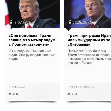
8.07.2026
21.06.2026
«Они подонки»: Трамп
Трамп пригрозил Иран
заявил, что меморандум
новыми ударами из-за
с Ираном «закончен»
«Хизбаллы»
«Они подонки. Они больные
Президент США Дональд
люди. Ими руководят больные
Трамп потребовал от Ирана
люди»
немедленно остановить сво
прокси в Ливане.
ИРАН
США
ЛИВАН
ХИЗБАЛЛА
460
753