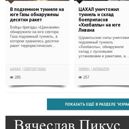
В подземном туннеле на
ЦАХАЛ уничтожил
юге Газы обнаружены
туннель и склад
десятки ракет
боеприпасов
«Хизбаллы» на юге
Бойцы бригады «Цанханим»
Ливана
обнаружили на юге сектора
Газа подземный туннель, в
Цзраильские силы уничтож
котором хранились десятки
подземный туннель
ракет террористических...
«Хизбаллы», обнаружили
склад с пусковыми
установками и ракетами, а...
ЦАХАЛ
СЕКТОР ГАЗЫ
ЛИВАН
ХИЗБАЛЛА
285
257
ПОКАЗАТЬ ЕЩЁ В РАЗДЕЛЕ "ИЗРА