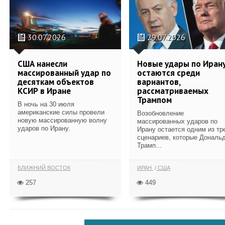
30.07.2026
29.07.2026
США нанесли
Новые удары по Иран
массированный удар по
остаются среди
десяткам объектов
вариантов,
КСИР в Иране
рассматриваемых
Трампом
В ночь на 30 июля
американские силы провели
Возобновление
новую массированную волну
массированных ударов по
ударов по Ирану.
Ирану остается одним из тр
сценариев, которые Дональ
Трамп...
БЛИЖНИЙ ВОСТОК
ИРАН
США
257
449