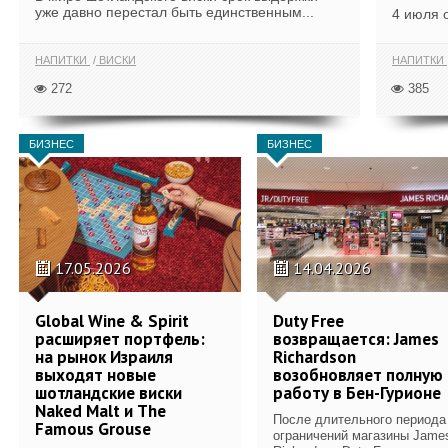
уже давно перестал быть единственным...
4 июля 
НАПИТКИ
ВИСКИ
НАПИТКИ
272
385
БИЗНЕС
БИЗНЕС
17.05.2026
14.04.2026
Global Wine & Spirit
Duty Free
расширяет портфель:
возвращается: James
на рынок Израиля
Richardson
выходят новые
возобновляет полную
шотландские виски
работу в Бен-Гурионе
Naked Malt и The
После длительного периода
Famous Grouse
ограничений магазины Jame