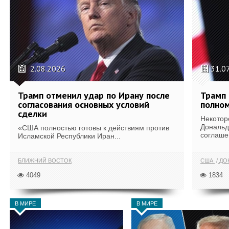
2.08.2026
31.0
Трамп отменил удар по Ирану после
Трамп 
согласования основных условий
полном
сделки
Некотор
Дональд
«США полностью готовы к действиям против
соглаше
Исламской Республики Иран...
БЛИЖНИЙ ВОСТОК
США
ДОН
4049
1834
В МИРЕ
В МИРЕ