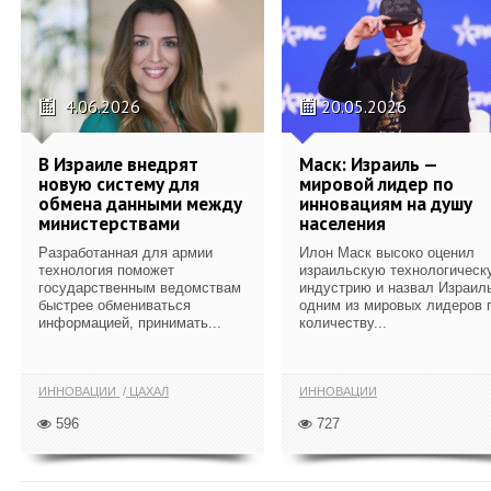
4.06.2026
20.05.2026
В Израиле внедрят
Маск: Израиль —
новую систему для
мировой лидер по
обмена данными между
инновациям на душу
министерствами
населения
Разработанная для армии
Илон Маск высоко оценил
технология поможет
израильскую технологическ
государственным ведомствам
индустрию и назвал Израил
быстрее обмениваться
одним из мировых лидеров 
информацией, принимать...
количеству...
ИННОВАЦИИ
ЦАХАЛ
ИННОВАЦИИ
596
727