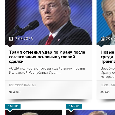
2.08.2026
29.0
Трамп отменил удар по Ирану после
Новые 
согласования основных условий
среди 
сделки
Трамп
«США полностью готовы к действиям против
Возобно
Исламской Республики Иран...
Ирану о
которые.
БЛИЖНИЙ ВОСТОК
ИРАН
С
4049
449
В МИРЕ
В МИРЕ