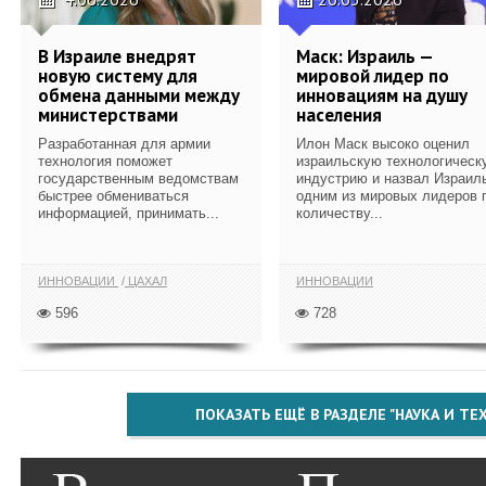
В Израиле внедрят
Маск: Израиль —
новую систему для
мировой лидер по
обмена данными между
инновациям на душу
министерствами
населения
Разработанная для армии
Илон Маск высоко оценил
технология поможет
израильскую технологическ
государственным ведомствам
индустрию и назвал Израил
быстрее обмениваться
одним из мировых лидеров 
информацией, принимать...
количеству...
ИННОВАЦИИ
ЦАХАЛ
ИННОВАЦИИ
596
728
ПОКАЗАТЬ ЕЩЁ В РАЗДЕЛЕ "НАУКА И Т