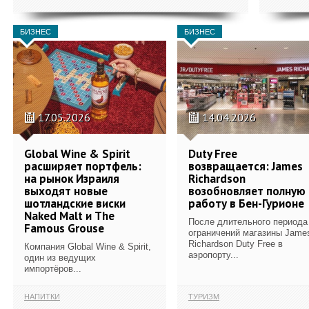
БИЗНЕС
БИЗНЕС
17.05.2026
14.04.2026
Global Wine & Spirit
Duty Free
расширяет портфель:
возвращается: James
на рынок Израиля
Richardson
выходят новые
возобновляет полную
шотландские виски
работу в Бен-Гурионе
Naked Malt и The
После длительного периода
Famous Grouse
ограничений магазины Jame
Richardson Duty Free в
Компания Global Wine & Spirit,
аэропорту...
один из ведущих
импортёров...
НАПИТКИ
ТУРИЗМ