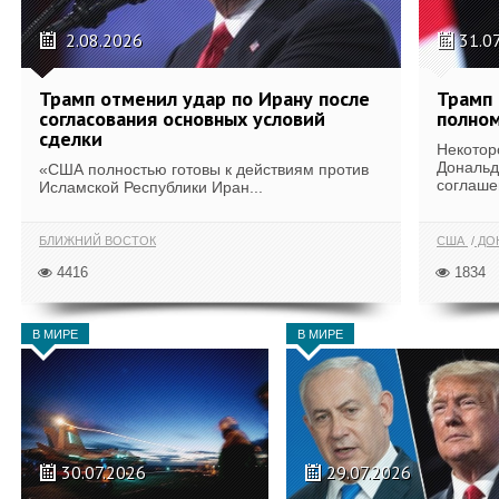
2.08.2026
31.0
Трамп отменил удар по Ирану после
Трамп 
согласования основных условий
полном
сделки
Некотор
Дональд
«США полностью готовы к действиям против
соглаше
Исламской Республики Иран...
БЛИЖНИЙ ВОСТОК
США
ДОН
4416
1834
В МИРЕ
В МИРЕ
30.07.2026
29.07.2026