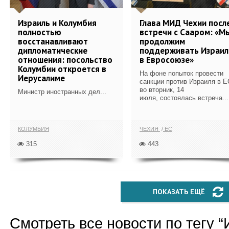
Израиль и Колумбия
Глава МИД Чехии посл
полностью
встречи с Сааром: «М
восстанавливают
продолжим
дипломатические
поддерживать Израил
отношения: посольство
в Евросоюзе»
Колумбии откроется в
На фоне попыток провести
Иерусалиме
санкции против Израиля в Е
во вторник, 14
Министр иностранных дел...
июля, состоялась встреча...
КОЛУМБИЯ
ЧЕХИЯ
ЕС
315
443
ПОКАЗАТЬ ЕЩЁ
Смотреть все новости по тегу “