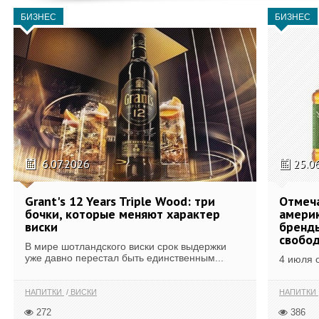
БИЗНЕС
БИЗНЕС
6.07.2026
25.0
Grant's 12 Years Triple Wood: три
Отмеч
бочки, которые меняют характер
америк
виски
бренды
свобо
В мире шотландского виски срок выдержки
уже давно перестал быть единственным...
4 июля 
НАПИТКИ
ВИСКИ
НАПИТКИ
272
386