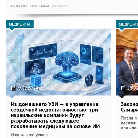
ЗДОРОВЬЕ
МИНЗДРАВ
КОМАРЫ
МЕДИЦИНА
МЕДИЦИН
9.07.2026
18.0
Из домашнего УЗИ — в управление
Законо
сердечной недостаточностью: три
Самари
израильские компании будут
После м
разрабатывать следующее
десятки
поколение медицины на основе ИИ
для член
Израиль запускает...