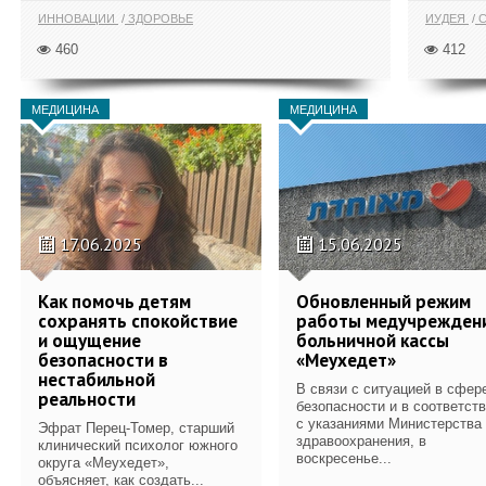
ИННОВАЦИИ
ЗДОРОВЬЕ
ИУДЕЯ
С
460
412
МЕДИЦИНА
МЕДИЦИНА
17.06.2025
15.06.2025
Как помочь детям
Обновленный режим
сохранять спокойствие
работы медучрежден
и ощущение
больничной кассы
безопасности в
«Меухедет»
нестабильной
В связи с ситуацией в сфер
реальности
безопасности и в соответст
с указаниями Министерства
Эфрат Перец-Томер, старший
здравоохранения, в
клинический психолог южного
воскресенье...
округа «Меухедет»,
объясняет, как создать...