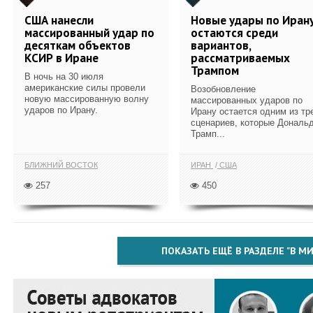
США нанесли
Новые удары по Иран
массированный удар по
остаются среди
десяткам объектов
вариантов,
КСИР в Иране
рассматриваемых
Трампом
В ночь на 30 июля
американские силы провели
Возобновление
новую массированную волну
массированных ударов по
ударов по Ирану.
Ирану остается одним из тр
сценариев, которые Дональ
Трамп...
БЛИЖНИЙ ВОСТОК
ИРАН
США
257
450
ПОКАЗАТЬ ЕЩЁ В РАЗДЕЛЕ "В МИ