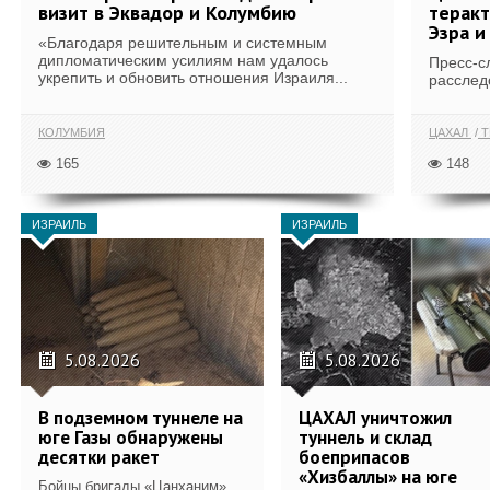
визит в Эквадор и Колумбию
теракт
Эзра и
«Благодаря решительным и системным
дипломатическим усилиям нам удалось
Пресс-с
укрепить и обновить отношения Израиля...
расслед
КОЛУМБИЯ
ЦАХАЛ
Т
165
148
ИЗРАИЛЬ
ИЗРАИЛЬ
5.08.2026
5.08.2026
В подземном туннеле на
ЦАХАЛ уничтожил
юге Газы обнаружены
туннель и склад
десятки ракет
боеприпасов
«Хизбаллы» на юге
Бойцы бригады «Цанханим»