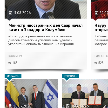
5.08.2026
22.0
Министр иностранных дел Саар начал
Науру 
визит в Эквадор и Колумбию
открыв
«Благодаря решительным и системным
Кабинет
дипломатическим усилиям нам удалось
решение
укрепить и обновить отношения Израиля...
которое 
КОЛУМБИЯ
ГИДЕОН С
165
523
ИЗРАИЛЬ
ИЗРАИЛЬ
16.07.2026
14.07.2026