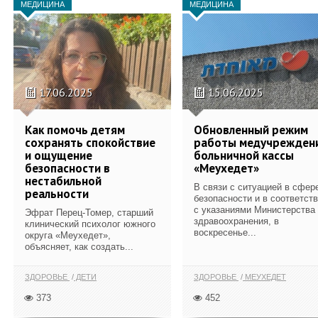
МЕДИЦИНА
МЕДИЦИНА
17.06.2025
15.06.2025
Как помочь детям
Обновленный режим
сохранять спокойствие
работы медучрежден
и ощущение
больничной кассы
безопасности в
«Меухедет»
нестабильной
В связи с ситуацией в сфер
реальности
безопасности и в соответст
с указаниями Министерства
Эфрат Перец-Томер, старший
здравоохранения, в
клинический психолог южного
воскресенье...
округа «Меухедет»,
объясняет, как создать...
ЗДОРОВЬЕ
ДЕТИ
ЗДОРОВЬЕ
МЕУХЕДЕТ
373
452