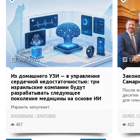
9.07.2026
18.0
Из домашнего УЗИ — в управление
Законо
сердечной недостаточностью: три
Самари
израильские компании будут
После м
разрабатывать следующее
десятки
поколение медицины на основе ИИ
для член
Израиль запускает...
ИННОВАЦИИ
ЗДОРОВЬЕ
ИУДЕЯ
С
467
422