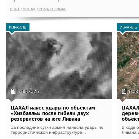
ИРАН
МОСАД
РОМАН ГОФМАН
ИЗРАИЛЬ
ИЗРАИЛЬ
7.08.2026
6.08
ЦАХАЛ нанес удары по объектам
ЦАХАЛ:
«Хизбаллы» после гибели двух
деревн
резервистов на юге Ливана
объек
За последние сутки армия нанесла удары по
В ходе 
террористической инфраструктуре...
Ливана 