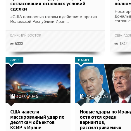
согласования основных условий
полном
сделки
Некотор
Дональд
«США полностью готовы к действиям против
соглаше
Исламской Республики Иран...
БЛИЖНИЙ ВОСТОК
США
ДОН
5333
1842
В МИРЕ
В МИРЕ
30.07.2026
29.07.2026
США нанесли
Новые удары по Иран
массированный удар по
остаются среди
десяткам объектов
вариантов,
КСИР в Иране
рассматриваемых