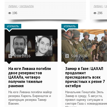
ЛИВАН
ХИЗБАЛЛА
ЛИВАН
Х
196
296
ИЗРАИЛЬ
ИЗРАИЛЬ
6.08.2026
5.08.2026
На юге Ливана погибли
Замир в Газе: ЦАХАЛ
двое резервистов
продолжит
ЦАХАЛа, четверо
преследовать всех
получили тяжелые
причастных к резне 7
ранения
октября
На юге Ливана погибли майор
Начальник Генштаба Эяль
резерва Харель Биреншток и
Замир в среду, 5 августа,
прапорщик резерва Тамир
провел оценку ситуации в
Вакнин.
секторе Газа с командовани