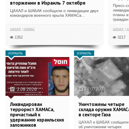
вторжении в Израиль 7 октября
Пресс-с
ликвида
ЦАХАЛ и ШАБАК сообщили о ликвидации двух
планы а
командиров военного крыла ХАМАСа...
граждан 
ЦАХАЛ
ХАМАС
ЦАХАЛ
Х
1352
3217
ИЗРАИЛЬ
ИЗРАИЛЬ
2.08.2026
30.07.2026
Ликвидирован
Уничтожены четыре
террорист ХАМАСа,
склада оружия ХАМАС
причастный к
в секторе Газа
удержанию израильских
ЦАХАЛ и ШАБАК сообщили
заложников
об уничтожении четырех