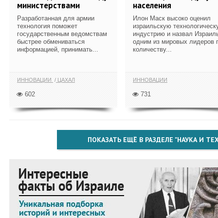
министерствами
населения
Разработанная для армии
Илон Маск высоко оценил
технология поможет
израильскую технологическ
государственным ведомствам
индустрию и назвал Израил
быстрее обмениваться
одним из мировых лидеров 
информацией, принимать...
количеству...
ИННОВАЦИИ
ЦАХАЛ
ИННОВАЦИИ
602
731
ПОКАЗАТЬ ЕЩЁ В РАЗДЕЛЕ "НАУКА И Т