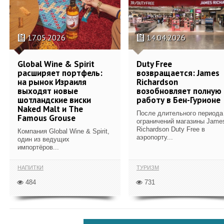
17.05.2026
14.04.2026
Global Wine & Spirit
Duty Free
расширяет портфель:
возвращается: James
на рынок Израиля
Richardson
выходят новые
возобновляет полную
шотландские виски
работу в Бен-Гурионе
Naked Malt и The
После длительного периода
Famous Grouse
ограничений магазины Jame
Richardson Duty Free в
Компания Global Wine & Spirit,
аэропорту...
один из ведущих
импортёров...
НАПИТКИ
ТУРИЗМ
484
731