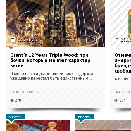
6.07.2026
25.0
Grant's 12 Years Triple Wood: три
Отмеч
бочки, которые меняют характер
америк
виски
бренды
свобо
В мире шотландского виски срок выдержки
уже давно перестал быть единственным...
4 июля 
НАПИТКИ
ВИСКИ
НАПИТКИ
278
394
БИЗНЕС
БИЗНЕС