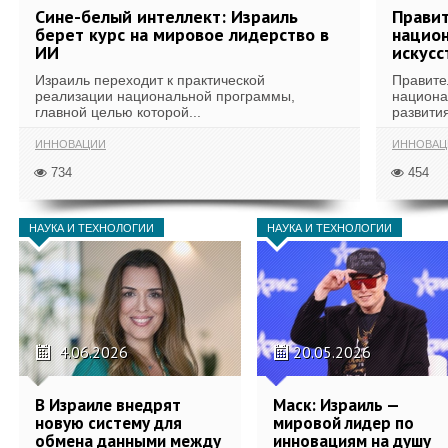
Сине-белый интеллект: Израиль
Правит
берет курс на мировое лидерство в
национ
ИИ
искусс
Израиль переходит к практической
Правите
реализации национальной программы,
национа
главной целью которой...
развития
ИННОВАЦИИ
ИННОВАЦ
734
454
НАУКА И ТЕХНОЛОГИИ
НАУКА И ТЕХНОЛОГИИ
4.06.2026
20.05.2026
В Израиле внедрят
Маск: Израиль —
новую систему для
мировой лидер по
обмена данными между
инновациям на душу