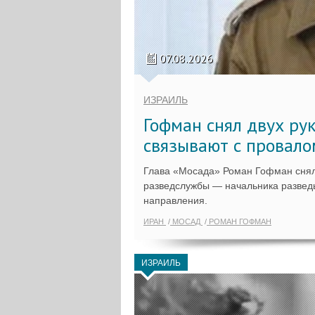
07.08.2026
ИЗРАИЛЬ
Гофман снял двух ру
связывают с провало
Глава «Мосада» Роман Гофман снял
разведслужбы — начальника разведы
направления.
ИРАН
МОСАД
РОМАН ГОФМАН
ИЗРАИЛЬ