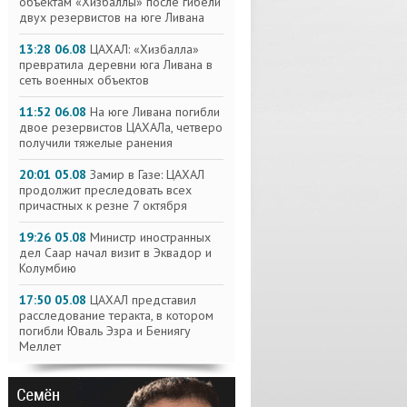
объектам «Хизбаллы» после гибели
двух резервистов на юге Ливана
13:28 06.08
ЦАХАЛ: «Хизбалла»
превратила деревни юга Ливана в
сеть военных объектов
11:52 06.08
На юге Ливана погибли
двое резервистов ЦАХАЛа, четверо
получили тяжелые ранения
20:01 05.08
Замир в Газе: ЦАХАЛ
продолжит преследовать всех
причастных к резне 7 октября
19:26 05.08
Министр иностранных
дел Саар начал визит в Эквадор и
Колумбию
17:50 05.08
ЦАХАЛ представил
расследование теракта, в котором
погибли Юваль Эзра и Бениягу
Меллет