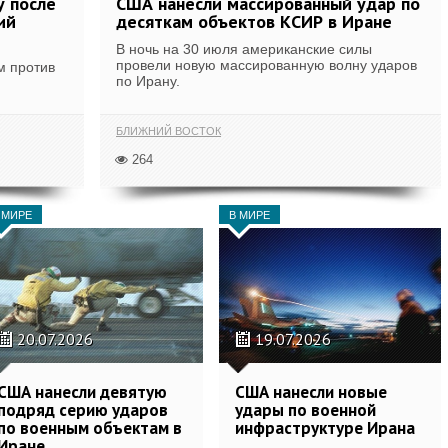
у после
США нанесли массированный удар по
ий
десяткам объектов КСИР в Иране
В ночь на 30 июля американские силы
провели новую массированную волну ударов
м против
по Ирану.
БЛИЖНИЙ ВОСТОК
264
 МИРЕ
В МИРЕ
20.07.2026
19.07.2026
США нанесли девятую
США нанесли новые
подряд серию ударов
удары по военной
по военным объектам в
инфраструктуре Ирана
Иране