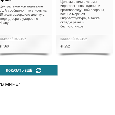
Целями стали системы
берегового наблюдения и
Центральное командование
противовоздушной обороны,
США сообщило, что в ночь на
военно-морская
20 июля завершило девятую
инфраструктура, а также
подряд серию ударов по
склады ракет и
Ирану....
беспилотников.
БЛИЖНИЙ ВОСТОК
БЛИЖНИЙ ВОСТОК
360
252
ПОКАЗАТЬ ЕЩЁ
“
В МИРЕ
”