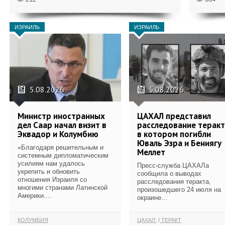
ИЗРАИЛЬ
ИЗРАИЛЬ
5.08.2026
5.08.2026
Министр иностранных
ЦАХАЛ представил
дел Саар начал визит в
расследование теракт
Эквадор и Колумбию
в котором погибли
Юваль Эзра и Бениягу
«Благодаря решительным и
Меллет
системным дипломатическим
усилиям нам удалось
Пресс-служба ЦАХАЛа
укрепить и обновить
сообщила о выводах
отношения Израиля со
расследования теракта,
многими странами Латинской
произошедшего 24 июля на
Америки....
окраине...
КОЛУМБИЯ
ЦАХАЛ
ТЕРАКТ