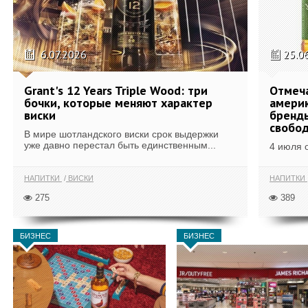
6.07.2026
25.0
Grant's 12 Years Triple Wood: три
Отмеч
бочки, которые меняют характер
америк
виски
бренды
свобо
В мире шотландского виски срок выдержки
уже давно перестал быть единственным...
4 июля 
НАПИТКИ
ВИСКИ
НАПИТКИ
275
389
БИЗНЕС
БИЗНЕС