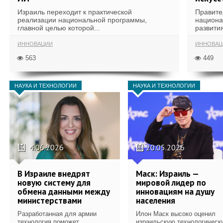
Израиль переходит к практической
Правите
реализации национальной программы,
национа
главной целью которой...
развития
ИННОВАЦИИ
ИННОВАЦ
563
449
НАУКА И ТЕХНОЛОГИИ
НАУКА И ТЕХНОЛОГИИ
4.06.2026
20.05.2026
В Израиле внедрят
Маск: Израиль —
новую систему для
мировой лидер по
обмена данными между
инновациям на душу
министерствами
населения
Разработанная для армии
Илон Маск высоко оценил
технология поможет
израильскую технологическ