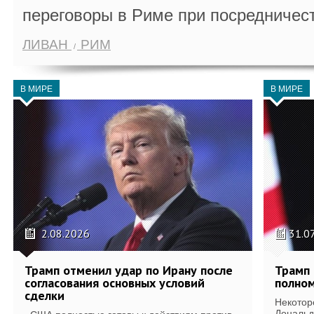
переговоры в Риме при посредничес
ЛИВАН
РИМ
В МИРЕ
В МИРЕ
2.08.2026
31.0
Трамп отменил удар по Ирану после
Трамп 
согласования основных условий
полном
сделки
Некотор
Дональд