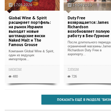
17.05.2026
14.04.2026
Global Wine & Spirit
Duty Free
расширяет портфель:
возвращается: James
на рынок Израиля
Richardson
выходят новые
возобновляет полную
шотландские виски
работу в Бен-Гурионе
Naked Malt и The
После длительного периода
Famous Grouse
ограничений магазины Jame
Richardson Duty Free в
Компания Global Wine & Spirit,
аэропорту...
один из ведущих
импортёров...
НАПИТКИ
ТУРИЗМ
480
726
ПОКАЗАТЬ ЕЩЁ В РАЗДЕЛЕ "БИЗН