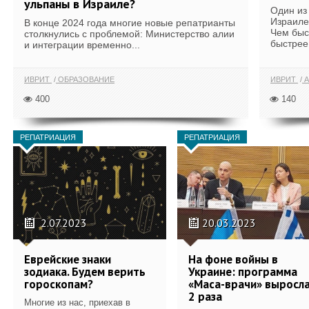
ульпаны в Израиле?
Один из
Израиле 
В конце 2024 года многие новые репатрианты
Чем быс
столкнулись с проблемой: Министерство алии
быстрее.
и интеграции временно...
ИВРИТ
ОБРАЗОВАНИЕ
ИВРИТ
А
400
140
РЕПАТРИАЦИЯ
РЕПАТРИАЦИЯ
2.07.2023
20.03.2023
Еврейские знаки
На фоне войны в
зодиака. Будем верить
Украине: программа
гороскопам?
«Маса-врачи» выросла
2 раза
Многие из нас, приехав в