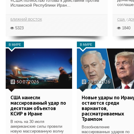
«США полностью готовы к действиям против
соглаше
Исламской Республики Иран...
БЛИЖНИЙ ВОСТОК
США
ДОН
5323
1840
В МИРЕ
В МИРЕ
30.07.2026
29.07.2026
США нанесли
Новые удары по Иран
массированный удар по
остаются среди
десяткам объектов
вариантов,
КСИР в Иране
рассматриваемых
Трампом
В ночь на 30 июля
американские силы провели
Возобновление
новую массированную волну
массированных ударов по