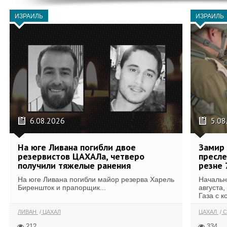
ИЗРАИЛЬ
ИЗРАИЛЬ
6.08.2026
5.08
На юге Ливана погибли двое
Замир 
резервистов ЦАХАЛа, четверо
пресле
получили тяжелые ранения
резне 
На юге Ливана погибли майор резерва Харель
Начальн
Биреншток и прапорщик...
августа,
Газа с к
ЛИВАН
ЦАХАЛ
ЦАХАЛ
С
212
334