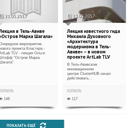
21.05.2017
13.05.2017
Лекция в Тель-Авиве
Лекция известного гида
«Остров Марка Шагала»
Михаила Духовного
«Архитектура
Очередное мероприятие
модернизма в Тель-
нового проекта Кластера -
Авиве» – в новом
ArtLab TLV - лекция Ольги
проекте ArtLab TLV
Штофф "Остров Марка
Шагала".
В Тель-Авивском
инновационном
центре ClusterHUB начал
действовать...
ИЗРАИЛЬ
ИЗРАИЛЬ
148
117
ПОКАЗАТЬ ЕЩЁ