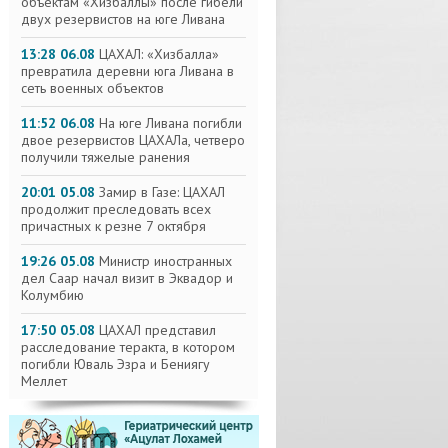
объектам «Хизбаллы» после гибели
двух резервистов на юге Ливана
13:28 06.08
ЦАХАЛ: «Хизбалла»
превратила деревни юга Ливана в
сеть военных объектов
11:52 06.08
На юге Ливана погибли
двое резервистов ЦАХАЛа, четверо
получили тяжелые ранения
20:01 05.08
Замир в Газе: ЦАХАЛ
продолжит преследовать всех
причастных к резне 7 октября
19:26 05.08
Министр иностранных
дел Саар начал визит в Эквадор и
Колумбию
17:50 05.08
ЦАХАЛ представил
расследование теракта, в котором
погибли Юваль Эзра и Бениягу
Меллет