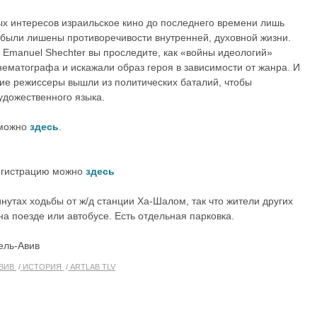
х интересов израильское кино до последнего времени лишь
 были лишены противоречивости внутренней, духовной жизни.
Emanuel Shechter вы проследите, как «войны идеологий»
нематографа и искажали образ героя в зависимости от жанра. И
кие режиссеры вышли из политических баталий, чтобы
художественного языка.
 можно
здесь
.
егистрацию можно
здесь
утах ходьбы от ж/д станции Ха-Шалом, так что жители других
на поезде или автобусе. Есть отдельная парковка.
Тель-Авив
АВИВ
ИСТОРИЯ
ARTLAB TLV