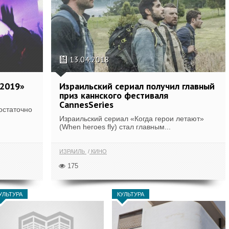
13.04.2018
 2019»
Израильский сериал получил главный
приз каннского фестиваля
CannesSeries
остаточно
Израильский сериал «Когда герои летают»
(When heroes fly) стал главным...
ИЗРАИЛЬ
КИНО
175
УЛЬТУРА
КУЛЬТУРА