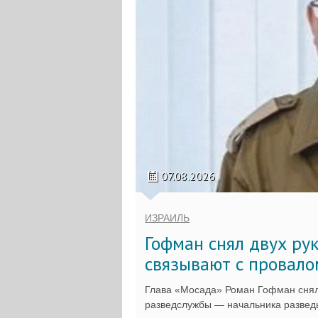
07.08.2026
ИЗРАИЛЬ
Гофман снял двух ру
связывают с провало
Глава «Мосада» Роман Гофман снял
разведслужбы — начальника разведы