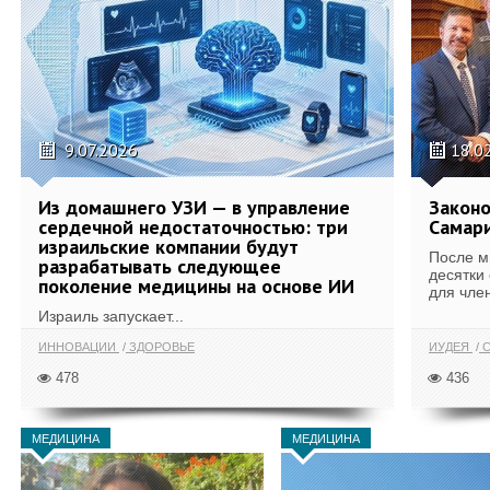
9.07.2026
18.0
Из домашнего УЗИ — в управление
Законо
сердечной недостаточностью: три
Самари
израильские компании будут
После м
разрабатывать следующее
десятки
поколение медицины на основе ИИ
для член
Израиль запускает...
ИННОВАЦИИ
ЗДОРОВЬЕ
ИУДЕЯ
С
478
436
МЕДИЦИНА
МЕДИЦИНА