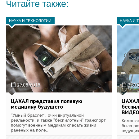
Читайте также:
НАУКА И ТЕХНОЛОГИИ
НАУКА И 
27.08.2018
27.0
ЦАХАЛ представил полевую
ЦАХАЛ
медицину будущего
беспил
ВИДЕ
"Умный браслет", очки виртуальной
реальности, и также "беспилотный" транспорт
Компьют
помогут военным медикам спасать жизни
была ра
раненых на поле...
ведущих 