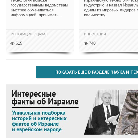
технология поможет
израильскую технологическ
государственным ведомствам
индустрию и назвал Израил
быстрее обмениваться
одним из мировых лидеров 
информацией, принимать...
количеству...
ИННОВАЦИИ
ЦАХАЛ
ИННОВАЦИИ
615
740
ПОКАЗАТЬ ЕЩЁ В РАЗДЕЛЕ "НАУКА И Т