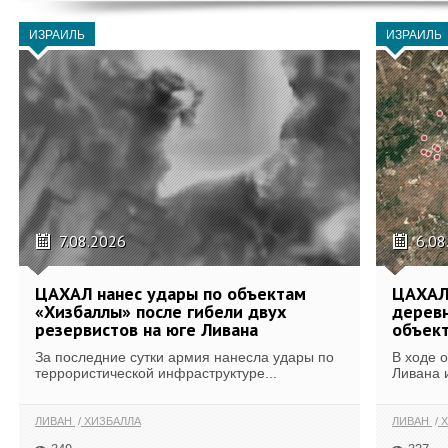
ИЗРАИЛЬ
ИЗРАИЛЬ
7.08.2026
6.08
ЦАХАЛ нанес удары по объектам
ЦАХАЛ:
«Хизбаллы» после гибели двух
деревн
резервистов на юге Ливана
объек
За последние сутки армия нанесла удары по
В ходе 
террористической инфраструктуре...
Ливана 
ЛИВАН
ХИЗБАЛЛА
ЛИВАН
Х