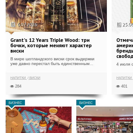
6.07.2026
25.0
Grant's 12 Years Triple Wood: три
Отмеч
бочки, которые меняют характер
америк
виски
бренды
свобо
В мире шотландского виски срок выдержки
уже давно перестал быть единственным...
4 июля 
НАПИТКИ
ВИСКИ
НАПИТКИ
284
401
БИЗНЕС
БИЗНЕС