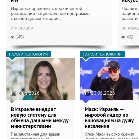
Израиль переходит к практической
Правите
реализации национальной программы,
национа
главной целью которой...
развития
ИННОВАЦИИ
ИННОВАЦ
1454
462
НАУКА И ТЕХНОЛОГИИ
НАУКА И ТЕХНОЛОГИИ
4.06.2026
20.05.2026
В Израиле внедрят
Маск: Израиль —
новую систему для
мировой лидер по
обмена данными между
инновациям на душу
министерствами
населения
Разработанная для армии
Илон Маск высоко оценил