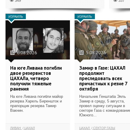
349
337
ИЗРАИЛЬ
ИЗРАИЛЬ
6.08.2026
5.08.2026
На юге Ливана погибли
Замир в Газе: ЦАХАЛ
двое резервистов
продолжит
ЦАХАЛа, четверо
преследовать всех
получили тяжелые
причастных к резне 7
ранения
октября
На юге Ливана погибли майор
Начальник Генштаба Эяль
резерва Харель Биреншток и
Замир в среду, 5 августа,
прапорщик резерва Тамир
провел оценку ситуации в
Вакнин.
секторе Газа с командовани
Южного...
ЛИВАН
ЦАХАЛ
ЦАХАЛ
СЕКТОР ГАЗЫ