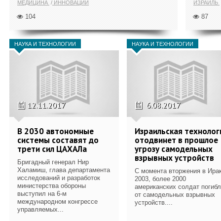
МЕДИЦИНА
ИННОВАЦИИ
ИЗРАИЛЬ
104
87
НАУКА И ТЕХНОЛОГИИ
НАУКА И ТЕХНОЛОГИИ
12.11.2017
6.08.2017
В 2030 автономные
Израильская технолог
системы составят до
отодвинет в прошлое
трети сил ЦАХАЛа
угрозу самодельных
взрывных устройств
Бригадный генерал Нир
Халамиш, глава департамента
С момента вторжения в Ирак
исследований и разработок
2003, более 2000
министерства обороны
американских солдат погиб
выступил на 6-м
от самодельных взрывных
международном конгрессе
устройств....
управляемых...