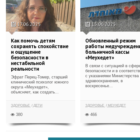
17.06.2025
15.06.2025
Как помочь детям
Обновленный режим
сохранять спокойствие
работы медучрежден
и ощущение
больничной кассы
безопасности в
«Меухедет»
нестабильной
В связи с ситуацией в сфер
реальности
безопасности и в соответст
с указаниями Министерства
Эфрат Перец-Томер, старший
здравоохранения, в
клинический психолог южного
воскресенье...
округа «Меухедет»,
объясняет, как создать...
ЗДОРОВЬЕ
ДЕТИ
ЗДОРОВЬЕ
МЕУХЕДЕТ
380
466