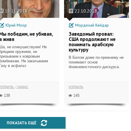
15.11.2018
22.10.2018
Юрий Моор
Мордехай Кейдар
Мы победим, не убивая,
Заведомый провал:
а живя
США продолжают не
понимать арабскую
Ша, не кликушествуем! Не
культуру
бряцаем оружием, не
призываем к ковровым
В Белом доме по-прежнему не
бомбежкам. Не закатываем
понимают основ
Газу в асфальт.
ближневосточного дискурса.
ИЗРАИЛЬ
ХАМАС
ИЗРАИЛЬ
138
145
ПОКАЗАТЬ ЕЩЁ