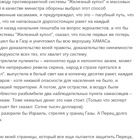
оводу противоракетной системы "Железный купол" и массовых
 в качестве министра обороны выбрал этот способ
енным касамами, я предупреждал, что это – пагубный путь, что
, что не напасешься дорогостоящих ракет на каждый
я назад начальник генштаба на вопрос журналистов, а что бы
истемы "Железный купол", сказал, что после первых же потерь
шел бы в Газу и уничтожил бы всю верхушку ХАМАСа.
дно доказательство моей правоты, доказательство никчемности
рукости всех тех, кто хвалит эту систему.
стрелили пулеметы – непонятно куда и непонятно зачем, может
ге непрерывно ревела сирена, народ в страхе прятался в
, выпустила в белый свет как в копеечку десятки ракет, каждая
ларов - хотя никакой опасности для населения не было, и
ашей территории. А потом, для острастки, в воздух были
облестно разбомбили два наблюдательных пункта хамасовцев –
ам. Тоже немалых денег это нам стоит. (Только что эксперт
шет бет сказал: Сотни тысяч долларов).
разорили бы Израиль, стреляя у границ Газы. А Перец долго
х.
лю моей страницы, который все еще пытается защитить Переца,