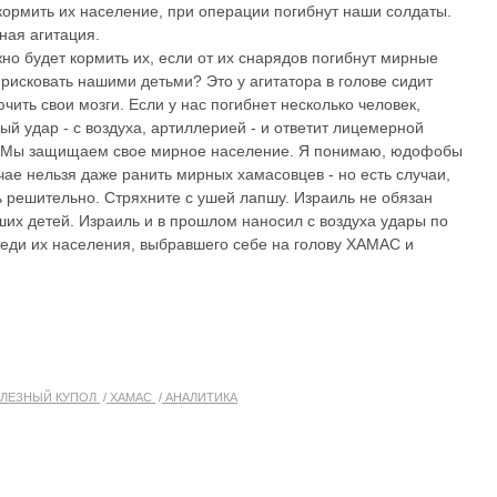
кормить их население, при операции погибнут наши солдаты.
ная агитация.
жно будет кормить их, если от их снарядов погибнут мирные
рисковать нашими детьми? Это у агитатора в голове сидит
чить свои мозги. Если у нас погибнет несколько человек,
й удар - с воздуха, артиллерией - и ответит лицемерной
: Мы защищаем свое мирное население. Я понимаю, юдофобы
чае нельзя даже ранить мирных хамасовцев - но есть случаи,
ь решительно. Стряхните с ушей лапшу. Израиль не обязан
их детей. Израиль и в прошлом наносил с воздуха удары по
реди их населения, выбравшего себе на голову ХАМАС и
ЛЕЗНЫЙ КУПОЛ
ХАМАС
АНАЛИТИКА