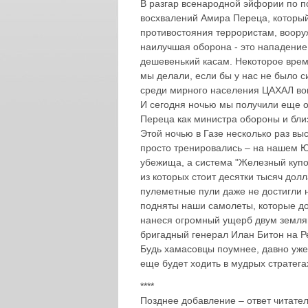
В разгар всенародной эйфории по п
восхвалений Амира Переца, который
противостояния террористам, вооруж
наилучшая оборона - это нападение
дешевенький касам. Некоторое врем
мы делали, если бы у нас не было с
среди мирного населения ЦАХАЛ во
И сегодня ночью мы получили еще о
Переца как министра обороны и близо
Этой ночью в Газе несколько раз вы
просто тренировались – на нашем Ю
убежища, а система "Железный купол"
из которых стоит десятки тысяч дол
пулеметные пули даже не достигли н
подняты наши самолеты, которые д
нанеся огромный ущерб двум землянк
бригадный генерал Илан Битон на Ре
Будь хамасовцы поумнее, давно уже 
еще будет ходить в мудрых стратега
****
Позднее добавление – ответ читате