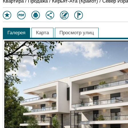
Квартира / Продажа / Кирьят-Ата (Крайот) / Север Изр
Галерея
Карта
Просмотр улиц