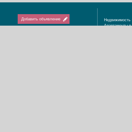
Добавить объявление
Недвижимость 
Апартаменты в
Вход / Регистрация
Квартиры в Из
Агенты по нед
Агентства по н
Отдых в Израи
Туризм в Изра
Краткосрочная 
О нас
Аренда в Изра
Новости
Покупка кварти
Реклама
Продажа кварт
Карта сайта
Доска объявле
Пользовательское соглашение
Дома, виллы, к
Политика конфиденциальности
Купить квартир
Свяжитесь с нами
Циммеры в Изр
Мы в Facebook
Гостевые дома
Изменить cookies предпочтения
Адвокаты в Из
Dom.co.il © 2014 BriClix Media Ltd. All rights reserved.