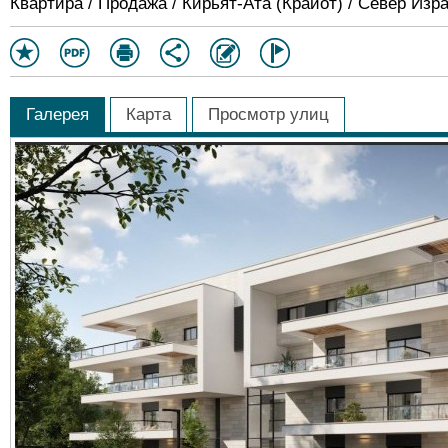
Квартира / Продажа / Кирьят-Ата (Крайот) / Север Изр
Галерея
Карта
Просмотр улиц