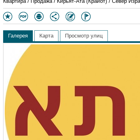
Квартира / Продажа / Кирьят-Ата (Крайот) / Север Изр
Галерея
Карта
Просмотр улиц