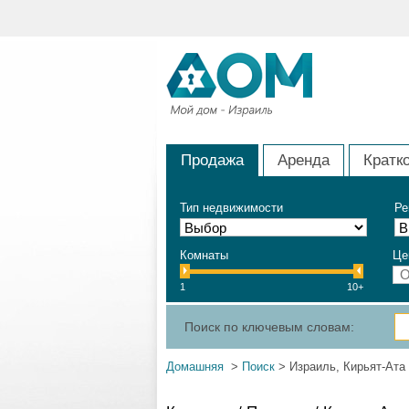
Продажа
Аренда
Кратк
Тип недвижимости
Ре
Комнаты
Це
1
10+
Поиск по ключевым словам:
Домашняя
>
Поиск
> Израиль, Кирьят-Ата 