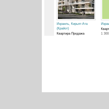
Израиль, Кирьят-Ата
Израи
(Крайот)
Квар
Квартира Продажа
1 300
2 950 000 ₪