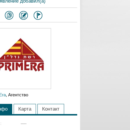
явление добавил(а)
Era
, Агентство
нфо
Карта
Контакт
:
-----