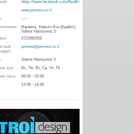
ook:
https://www.facebook.com/RealEstatePrimera
www.primera.co.il
e:
-----
оложение:
Израиль, Кирьят-Ата (Крайот),
Sderot Hatsiyonut 3
фон:
0722992555
актный
primera@primera.co.il
 адрес:
с:
Sderot Hatsiyonut 3
ие дни:
Вс, Пн, Вт, Ср, Чт, Пт
чие часы:
09:00 - 20:00
:
13:00 - 16:00