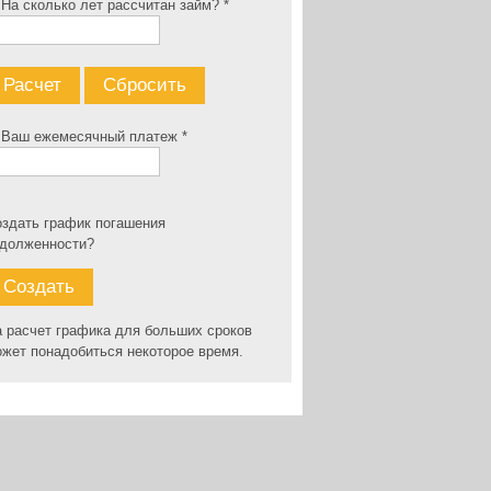
 На сколько лет рассчитан займ? *
та
Израиль, Кирьят-Ата
Израиль, Кирьят-Ата
Из
(Крайот)
(Крайот)
(Кр
 Ваш ежемесячный платеж *
Квартира Продажа
Квартира Продажа
Кв
1 500 000 ₪
2 000 000 ₪
2 
здать график погашения
адолженности?
 расчет графика для больших сроков
жет понадобиться некоторое время.