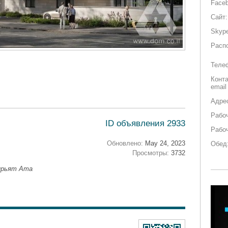
Faceb
Сайт:
Skyp
Расп
Теле
Конт
email
Адре
Рабоч
ID объявления 2933
Рабо
Обновлено:
May 24, 2023
Обед
Просмотры:
3732
Кирьят Ата