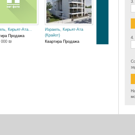
3.
ль, Кирьят-Ата...
Израиль, Кирьят-Ата
Израиль, Кирьят-А
(Крайот)
(Крайот)
тира Продажа
4.
 000 ₪
Квартира Продажа
Квартира Продажа
3 000 000 ₪
1 580 000 ₪
Со
з
На
мо