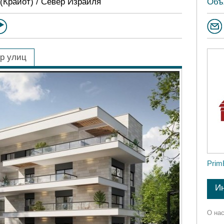
 (Крайот) / Север Израиля
Объ
р улиц
Prim
И
О нас