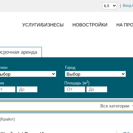
Вход 
УСЛУГИ/БИЗНЕСЫ
НОВОСТРОЙКИ
НА ПР
осрочная аренда
гион
Город
2
на
Площадь (м
)
Все категории
(Крайот)