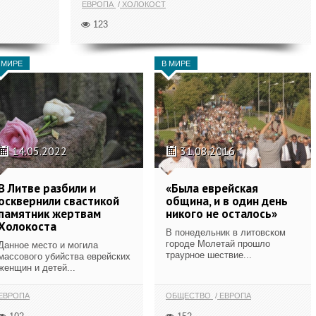
ЕВРОПА
ХОЛОКОСТ
123
 МИРЕ
В МИРЕ
14.05.2022
31.08.2016
В Литве разбили и
«Была еврейская
осквернили свастикой
община, и в один день
памятник жертвам
никого не осталось»
Холокоста
В понедельник в литовском
городе Молетай прошло
Данное место и могила
траурное шествие...
массового убийства еврейских
женщин и детей...
ЕВРОПА
ОБЩЕСТВО
ЕВРОПА