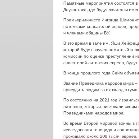
Памятные мероприятия состоятся в 
Даукантаса, где будут зачитаны име
Премьер-министр Ингрида Шимоните
потомками спасателей евреев, пред
и членами общины ВУ.
В это время в зале им. Яши Хейфец
которой будет вручен памятный зна
комиссии по оценке преступлений на
спасателей литовских евреев, будут
В конце прошлого года Сейм объяви
Звание Праведника народов мира – 
присудить людям за их вклад в гума
По состоянию на 2021 год Израиль
литовцев, которые рисковали своим 
Праведниками народов мира.
Во время Второй мировой войны в Л
исследования геноцида и сопротивл
проживало около 208 тысяч евреев.