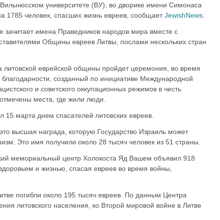
Вильнюсском университете (ВУ), во дворике имени Симонаса
на 1785 человек, спасших жизнь евреев, сообщает
JewishNews
.
 зачитает имена Праведников народов мира вместе с
ставителями Общины евреев Литвы, послами нескольких стран
а литовской еврейской общины пройдет церемония, во время
к благодарности, созданный по инициативе Международной
цистского и советского оккупационных режимов в честь
 отмечены места, где жили люди.
л 15 марта днем спасателей литовских евреев.
это высшая награда, которую Государство Израиль может
низм. Это имя получили около 28 тысяч человек из 51 страны.
ский мемориальный центр Холокоста Яд Вашем объявил 918
здоровьем и жизнью, спасая евреев во время войны,
итве погибли около 195 тысяч евреев. По данным Центра
ения литовского населения, ко Второй мировой войне в Литве