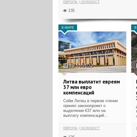
ЕВРОПА
ХОЛОКОСТ
135
В МИРЕ
В
28.11.2022
Литва выплатит евреям
37 млн евро
компенсаций
Сейм Литвы в первом чтении
принял законопроект о
выделении €37 млн на
выплату компенсаций...
ЕВРОПА
ХОЛОКОСТ