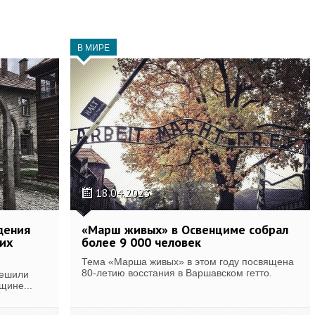
В МИРЕ
18.04.2023
дения
«Марш живых» в Освенциме собрал
их
более 9 000 человек
Тема «Марша живых» в этом году посвящена
80-летию восстания в Варшавском гетто.
решили
щине...