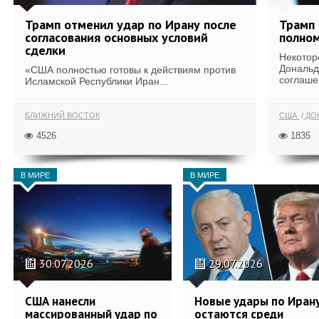
Трамп отменил удар по Ирану после
Трамп 
согласования основных условий
полном
сделки
Некотор
Дональд
«США полностью готовы к действиям против
соглаше
Исламской Республики Иран...
БЛИЖНИЙ ВОСТОК
США
ДОН
4526
1835
В МИРЕ
В МИРЕ
30.07.2026
29.07.2026
США нанесли
Новые удары по Иран
массированный удар по
остаются среди