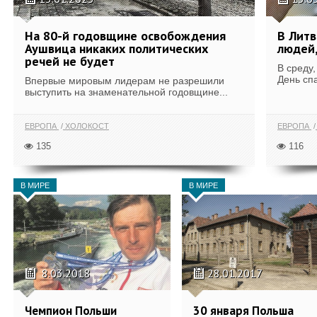
На 80-й годовщине освобождения
В Литв
Аушвица никаких политических
людей,
речей не будет
В среду
День сп
Впервые мировым лидерам не разрешили
выступить на знаменательной годовщине...
ЕВРОПА
ХОЛОКОСТ
ЕВРОПА
135
116
В МИРЕ
В МИРЕ
8.03.2018
28.01.2017
Чемпион Польши
30 января Польша