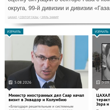
округа, 99-й дивизии и дивизии «Газа
ЦАХАЛ
СЕКТОР ГАЗЫ
ЭЯЛЬ ЗАМИР
ИЗРАИЛЬ
ИЗРАИЛЬ
5.08.2026
5.08
Министр иностранных дел Саар начал
ЦАХАЛ
визит в Эквадор и Колумбию
теракт
Эзра и
«Благодаря решительным и системным