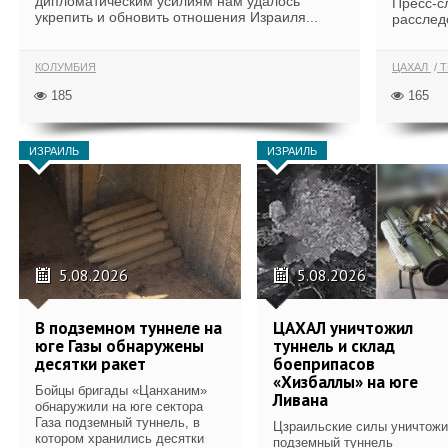
дипломатическим усилиям нам удалось
Пресс-с
укрепить и обновить отношения Израиля...
расслед
КОЛУМБИЯ
ЦАХАЛ
Т
185
165
ИЗРАИЛЬ
ИЗРАИЛЬ
5.08.2026
5.08.2026
В подземном туннеле на
ЦАХАЛ уничтожил
юге Газы обнаружены
туннель и склад
десятки ракет
боеприпасов
«Хизбаллы» на юге
Бойцы бригады «Цанханим»
Ливана
обнаружили на юге сектора
Газа подземный туннель, в
Цзраильские силы уничтож
котором хранились десятки
подземный туннель