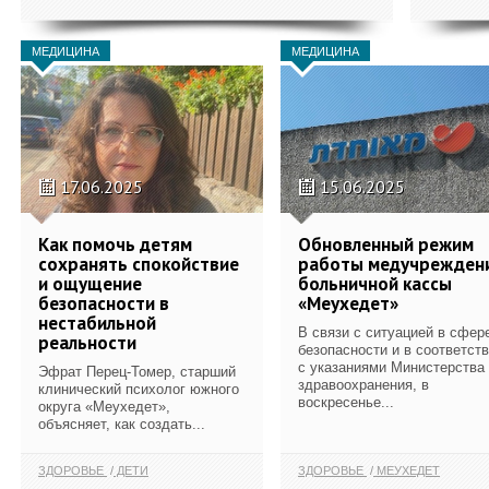
МЕДИЦИНА
МЕДИЦИНА
17.06.2025
15.06.2025
Как помочь детям
Обновленный режим
сохранять спокойствие
работы медучрежден
и ощущение
больничной кассы
безопасности в
«Меухедет»
нестабильной
В связи с ситуацией в сфер
реальности
безопасности и в соответст
с указаниями Министерства
Эфрат Перец-Томер, старший
здравоохранения, в
клинический психолог южного
воскресенье...
округа «Меухедет»,
объясняет, как создать...
ЗДОРОВЬЕ
ДЕТИ
ЗДОРОВЬЕ
МЕУХЕДЕТ