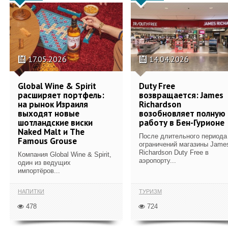
17.05.2026
14.04.2026
Global Wine & Spirit
Duty Free
расширяет портфель:
возвращается: James
на рынок Израиля
Richardson
выходят новые
возобновляет полную
шотландские виски
работу в Бен-Гурионе
Naked Malt и The
После длительного периода
Famous Grouse
ограничений магазины Jame
Richardson Duty Free в
Компания Global Wine & Spirit,
аэропорту...
один из ведущих
импортёров...
НАПИТКИ
ТУРИЗМ
478
724