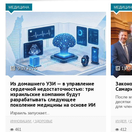
МЕДИЦИНА
МЕДИЦИН
9.07.2026
18.0
Из домашнего УЗИ — в управление
Законо
сердечной недостаточностью: три
Самари
израильские компании будут
После м
разрабатывать следующее
десятки
поколение медицины на основе ИИ
для член
Израиль запускает...
ИННОВАЦИИ
ЗДОРОВЬЕ
ИУДЕЯ
С
461
412