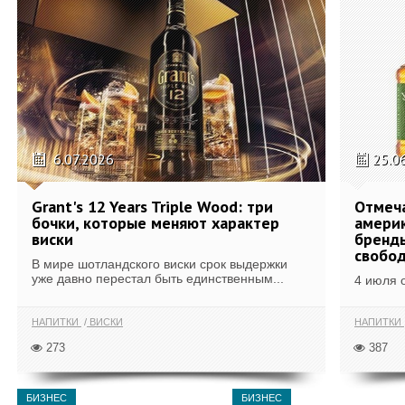
6.07.2026
25.0
Grant's 12 Years Triple Wood: три
Отмеч
бочки, которые меняют характер
америк
виски
бренды
свобо
В мире шотландского виски срок выдержки
уже давно перестал быть единственным...
4 июля 
НАПИТКИ
ВИСКИ
НАПИТКИ
273
387
БИЗНЕС
БИЗНЕС