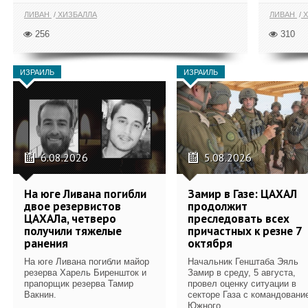
ЛИВАН
ХИЗБАЛЛА
ЛИВАН
Х
256
310
ИЗРАИЛЬ
ИЗРАИЛЬ
6.08.2026
5.08.2026
На юге Ливана погибли
Замир в Газе: ЦАХАЛ
двое резервистов
продолжит
ЦАХАЛа, четверо
преследовать всех
получили тяжелые
причастных к резне 7
ранения
октября
На юге Ливана погибли майор
Начальник Генштаба Эяль
резерва Харель Биреншток и
Замир в среду, 5 августа,
прапорщик резерва Тамир
провел оценку ситуации в
Вакнин.
секторе Газа с командовани
Южного...