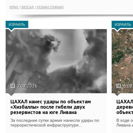
ИРАН
МОСАД
РОМАН ГОФМАН
ИЗРАИЛЬ
ИЗРАИЛЬ
7.08.2026
6.08
ЦАХАЛ нанес удары по объектам
ЦАХАЛ:
«Хизбаллы» после гибели двух
деревн
резервистов на юге Ливана
объек
За последние сутки армия нанесла удары по
В ходе 
террористической инфраструктуре...
Ливана 