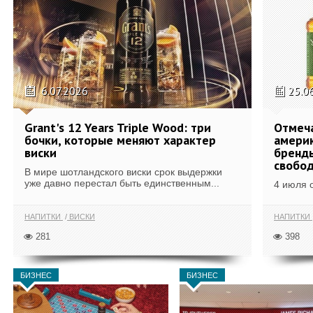
6.07.2026
25.0
Grant's 12 Years Triple Wood: три
Отмеч
бочки, которые меняют характер
америк
виски
бренды
свобо
В мире шотландского виски срок выдержки
уже давно перестал быть единственным...
4 июля 
НАПИТКИ
ВИСКИ
НАПИТКИ
281
398
БИЗНЕС
БИЗНЕС