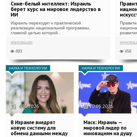
Сине-белый интеллект: Израиль
Правит
берет курс на мировое лидерство в
национ
ИИ
искусс
Израиль переходит к практической
Правите
реализации национальной программы,
национа
главной целью которой...
развития
ИННОВАЦИИ
ИННОВАЦ
893
458
НАУКА И ТЕХНОЛОГИИ
НАУКА И ТЕХНОЛОГИИ
4.06.2026
20.05.2026
В Израиле внедрят
Маск: Израиль —
новую систему для
мировой лидер по
обмена данными между
инновациям на душу