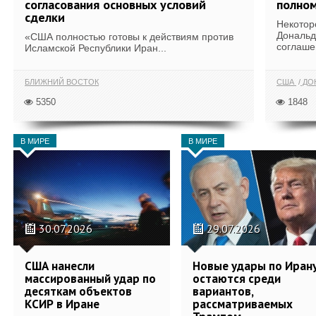
согласования основных условий
полном
сделки
Некотор
Дональд
«США полностью готовы к действиям против
соглаше
Исламской Республики Иран...
БЛИЖНИЙ ВОСТОК
США
ДОН
5350
1848
В МИРЕ
В МИРЕ
30.07.2026
29.07.2026
США нанесли
Новые удары по Иран
массированный удар по
остаются среди
десяткам объектов
вариантов,
КСИР в Иране
рассматриваемых