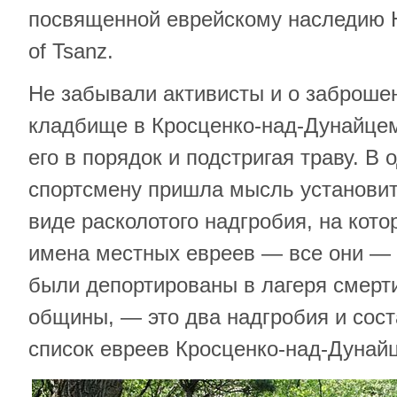
посвященной еврейскому наследию Н
of Tsanz.
Не забывали активисты и о заброше
кладбище в Кросценко-над-Дунайцем
его в порядок и подстригая траву. В 
спортсмену пришла мысль установит
виде расколотого надгробия, на кот
имена местных евреев — все они — 
были депортированы в лагеря смерти
общины, — это два надгробия и сос
список евреев Кросценко-над-Дунай