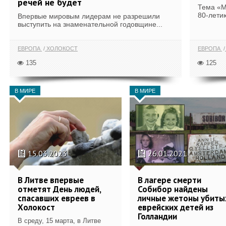
речей не будет
Тема «М
80-лети
Впервые мировым лидерам не разрешили
выступить на знаменательной годовщине...
ЕВРОПА
ХОЛОКОСТ
ЕВРОПА
135
125
В МИРЕ
В МИРЕ
15.03.2023
26.01.2021
В Литве впервые
В лагере смерти
отметят День людей,
Собибор найдены
спасавших евреев в
личные жетоны убиты
Холокост
еврейских детей из
Голландии
В среду, 15 марта, в Литве