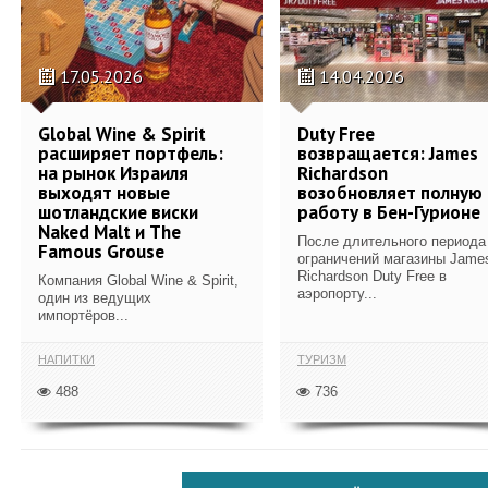
17.05.2026
14.04.2026
Global Wine & Spirit
Duty Free
расширяет портфель:
возвращается: James
на рынок Израиля
Richardson
выходят новые
возобновляет полную
шотландские виски
работу в Бен-Гурионе
Naked Malt и The
После длительного периода
Famous Grouse
ограничений магазины Jame
Richardson Duty Free в
Компания Global Wine & Spirit,
аэропорту...
один из ведущих
импортёров...
НАПИТКИ
ТУРИЗМ
488
736