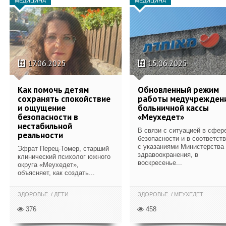
МЕДИЦИНА
МЕДИЦИНА
17.06.2025
15.06.2025
Как помочь детям
Обновленный режим
сохранять спокойствие
работы медучрежден
и ощущение
больничной кассы
безопасности в
«Меухедет»
нестабильной
В связи с ситуацией в сфер
реальности
безопасности и в соответст
с указаниями Министерства
Эфрат Перец-Томер, старший
здравоохранения, в
клинический психолог южного
воскресенье...
округа «Меухедет»,
объясняет, как создать...
ЗДОРОВЬЕ
ДЕТИ
ЗДОРОВЬЕ
МЕУХЕДЕТ
376
458