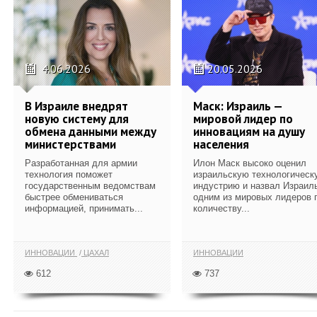
4.06.2026
20.05.2026
В Израиле внедрят
Маск: Израиль —
новую систему для
мировой лидер по
обмена данными между
инновациям на душу
министерствами
населения
Разработанная для армии
Илон Маск высоко оценил
технология поможет
израильскую технологическ
государственным ведомствам
индустрию и назвал Израил
быстрее обмениваться
одним из мировых лидеров 
информацией, принимать...
количеству...
ИННОВАЦИИ
ЦАХАЛ
ИННОВАЦИИ
612
737