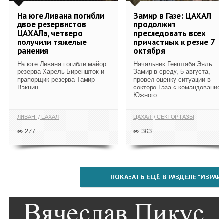
На юге Ливана погибли
Замир в Газе: ЦАХАЛ
двое резервистов
продолжит
ЦАХАЛа, четверо
преследовать всех
получили тяжелые
причастных к резне 7
ранения
октября
На юге Ливана погибли майор
Начальник Генштаба Эяль
резерва Харель Биреншток и
Замир в среду, 5 августа,
прапорщик резерва Тамир
провел оценку ситуации в
Вакнин.
секторе Газа с командовани
Южного...
ЛИВАН
ЦАХАЛ
ЦАХАЛ
СЕКТОР ГАЗЫ
277
363
ПОКАЗАТЬ ЕЩЁ В РАЗДЕЛЕ "ИЗРА