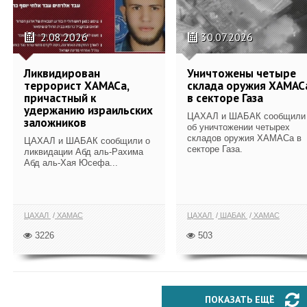
2.08.2026
30.07.2026
Ликвидирован
Уничтожены четыре
террорист ХАМАСа,
склада оружия ХАМАС
причастный к
в секторе Газа
удержанию израильских
ЦАХАЛ и ШАБАК сообщили
заложников
об уничтожении четырех
складов оружия ХАМАСа в
ЦАХАЛ и ШАБАК сообщили о
секторе Газа.
ликвидации Абд аль-Рахима
Абд аль-Хая Юсефа...
ЦАХАЛ
ХАМАС
ЦАХАЛ
ШАБАК
ХАМАС
3226
503
ПОКАЗАТЬ ЕЩЁ