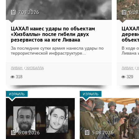
7.08.2026
6.08
ЦАХАЛ нанес удары по объектам
ЦАХАЛ:
«Хизбаллы» после гибели двух
деревн
резервистов на юге Ливана
объек
За последние сутки армия нанесла удары по
В ходе 
террористической инфраструктуре...
Ливана 
ЛИВАН
ХИЗБАЛЛА
ЛИВАН
Х
318
329
ИЗРАИЛЬ
ИЗРАИЛЬ
6.08.2026
5.08.2026