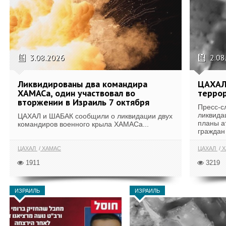
3.08.2026
2.08
Ликвидированы два командира
ЦАХАЛ
ХАМАСа, один участвовал во
террор
вторжении в Израиль 7 октября
Пресс-с
ликвида
ЦАХАЛ и ШАБАК сообщили о ликвидации двух
планы а
командиров военного крыла ХАМАСа...
граждан 
ЦАХАЛ
ХАМАС
ЦАХАЛ
Х
1911
3219
ИЗРАИЛЬ
ИЗРАИЛЬ