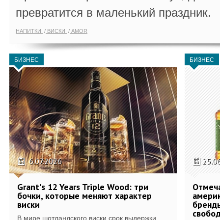
превратится в маленький праздник.
НАПИТКИ
ВИСКИ
AMOR
БИЗНЕС
БИЗНЕС
6.07.2026
25.0
Grant's 12 Years Triple Wood: три
Отмеч
бочки, которые меняют характер
америк
виски
бренды
свобо
В мире шотландского виски срок выдержки