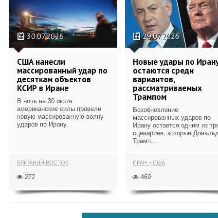
30.07.2026
29.07.2026
США нанесли
Новые удары по Иран
массированный удар по
остаются среди
десяткам объектов
вариантов,
КСИР в Иране
рассматриваемых
Трампом
В ночь на 30 июля
американские силы провели
Возобновление
новую массированную волну
массированных ударов по
ударов по Ирану.
Ирану остается одним из тр
сценариев, которые Дональ
Трамп...
БЛИЖНИЙ ВОСТОК
ИРАН
США
272
469