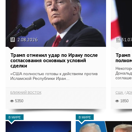
2.08.2026
31.0
Трамп отменил удар по Ирану после
Трамп 
согласования основных условий
полном
сделки
Некотор
Дональд
«США полностью готовы к действиям против
соглаше
Исламской Республики Иран...
БЛИЖНИЙ ВОСТОК
США
ДОН
5350
1850
В МИРЕ
В МИРЕ