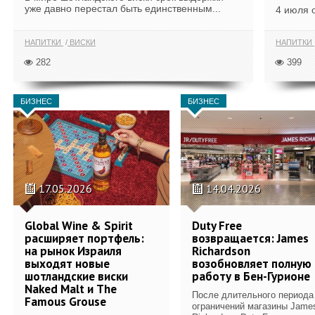
уже давно перестал быть единственным...
4 июля 
НАПИТКИ
ВИСКИ
НАПИТКИ
282
399
БИЗНЕС
БИЗНЕС
17.05.2026
14.04.2026
Global Wine & Spirit
Duty Free
расширяет портфель:
возвращается: James
на рынок Израиля
Richardson
выходят новые
возобновляет полную
шотландские виски
работу в Бен-Гурионе
Naked Malt и The
После длительного периода
Famous Grouse
ограничений магазины Jame