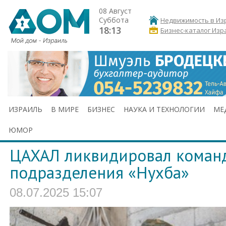
08 Август
Суббота
Недвижимость в Из
18:13
Бизнес-каталог Изр
ИЗРАИЛЬ
В МИРЕ
БИЗНЕС
НАУКА И ТЕХНОЛОГИИ
МЕ
ЮМОР
ЦАХАЛ ликвидировал коман
подразделения «Нухба»
08.07.2025 15:07