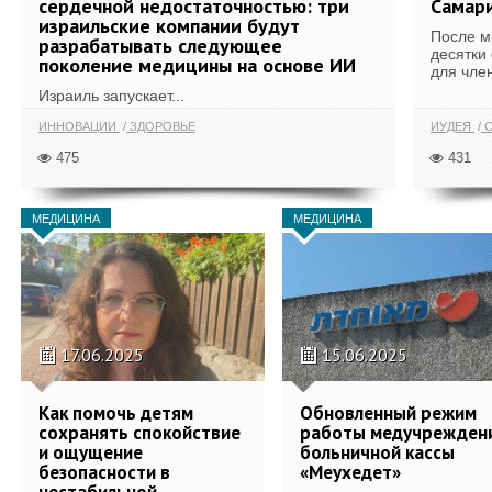
сердечной недостаточностью: три
Самари
израильские компании будут
После м
разрабатывать следующее
десятки
поколение медицины на основе ИИ
для член
Израиль запускает...
ИННОВАЦИИ
ЗДОРОВЬЕ
ИУДЕЯ
С
475
431
МЕДИЦИНА
МЕДИЦИНА
17.06.2025
15.06.2025
Как помочь детям
Обновленный режим
сохранять спокойствие
работы медучрежден
и ощущение
больничной кассы
безопасности в
«Меухедет»
нестабильной