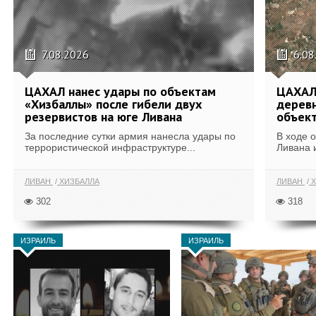
7.08.2026
6.08
ЦАХАЛ нанес удары по объектам
ЦАХАЛ:
«Хизбаллы» после гибели двух
деревн
резервистов на юге Ливана
объек
За последние сутки армия нанесла удары по
В ходе 
террористической инфраструктуре...
Ливана 
ЛИВАН
ХИЗБАЛЛА
ЛИВАН
Х
302
318
ИЗРАИЛЬ
ИЗРАИЛЬ