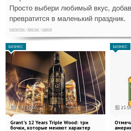
Просто выбери любимый вкус, добав
превратится в маленький праздник.
НАПИТКИ
ВИСКИ
AMOR
БИЗНЕС
БИЗНЕС
6.07.2026
25.0
Grant's 12 Years Triple Wood: три
Отмеч
бочки, которые меняют характер
америк