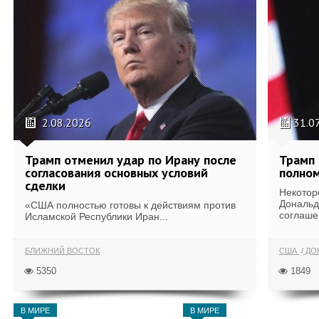
2.08.2026
31.0
Трамп отменил удар по Ирану после
Трамп 
согласования основных условий
полном
сделки
Некотор
Дональд
«США полностью готовы к действиям против
соглаше
Исламской Республики Иран...
БЛИЖНИЙ ВОСТОК
США
ДОН
5350
1849
В МИРЕ
В МИРЕ