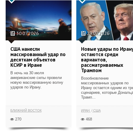
30.07.2026
29.07.2026
США нанесли
Новые удары по Иран
массированный удар по
остаются среди
десяткам объектов
вариантов,
КСИР в Иране
рассматриваемых
Трампом
В ночь на 30 июля
американские силы провели
Возобновление
новую массированную волну
массированных ударов по
ударов по Ирану.
Ирану остается одним из тр
сценариев, которые Дональ
Трамп...
БЛИЖНИЙ ВОСТОК
ИРАН
США
270
468