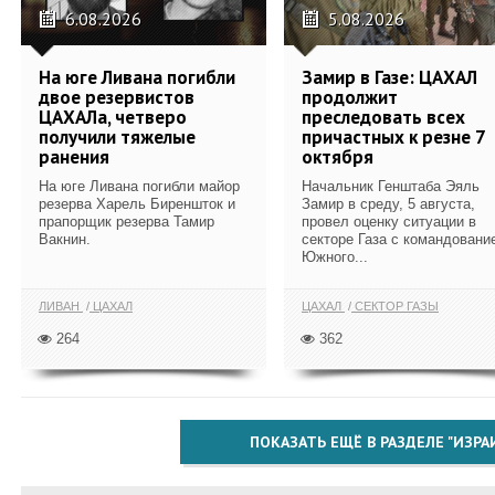
6.08.2026
5.08.2026
На юге Ливана погибли
Замир в Газе: ЦАХАЛ
двое резервистов
продолжит
ЦАХАЛа, четверо
преследовать всех
получили тяжелые
причастных к резне 7
ранения
октября
На юге Ливана погибли майор
Начальник Генштаба Эяль
резерва Харель Биреншток и
Замир в среду, 5 августа,
прапорщик резерва Тамир
провел оценку ситуации в
Вакнин.
секторе Газа с командовани
Южного...
ЛИВАН
ЦАХАЛ
ЦАХАЛ
СЕКТОР ГАЗЫ
264
362
ПОКАЗАТЬ ЕЩЁ В РАЗДЕЛЕ "ИЗРА