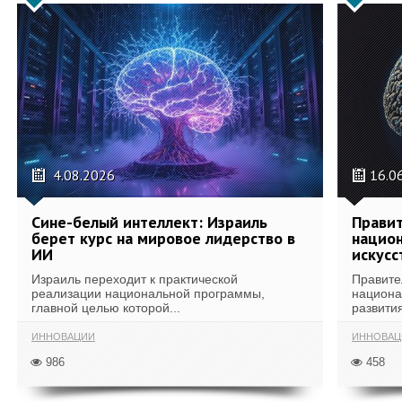
4.08.2026
16.0
Сине-белый интеллект: Израиль
Правит
берет курс на мировое лидерство в
национ
ИИ
искусс
Израиль переходит к практической
Правите
реализации национальной программы,
национа
главной целью которой...
развития
ИННОВАЦИИ
ИННОВАЦ
986
458