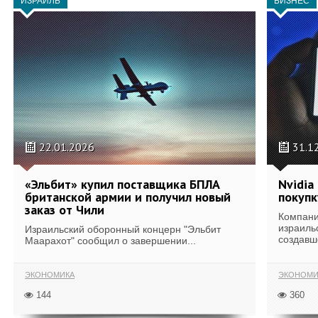
ИЗРАИЛЬ
БИЗНЕС
22.01.2026
31.1
«Эльбит» купил поставщика БПЛА
Nvidia
британской армии и получил новый
покупк
заказ от Чили
Компани
израильс
Израильский оборонный концерн "Эльбит
создавше
Маарахот" сообщил о завершении...
ЭКОНОМИКА
ЭКОНОМ
144
360