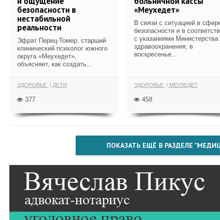
и ощущение
больничной кассы
безопасности в
«Меухедет»
нестабильной
В связи с ситуацией в сфер
реальности
безопасности и в соответст
с указаниями Министерства
Эфрат Перец-Томер, старший
здравоохранения, в
клинический психолог южного
воскресенье...
округа «Меухедет»,
объясняет, как создать...
ЗДОРОВЬЕ
ДЕТИ
ЗДОРОВЬЕ
МЕУХЕДЕТ
377
458
ПОКАЗАТЬ ЕЩЁ В РАЗДЕЛЕ "МЕДИ