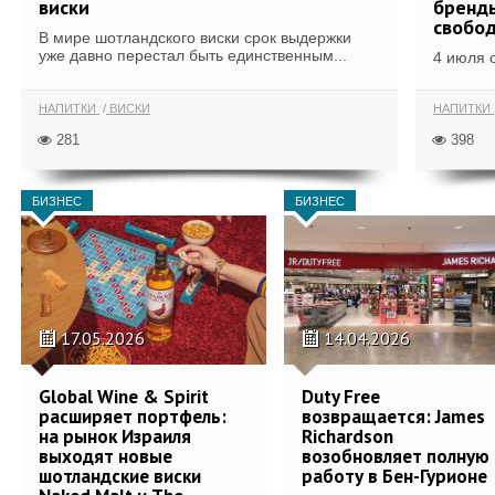
виски
бренды
свобо
В мире шотландского виски срок выдержки
уже давно перестал быть единственным...
4 июля 
НАПИТКИ
ВИСКИ
НАПИТКИ
281
398
БИЗНЕС
БИЗНЕС
17.05.2026
14.04.2026
Global Wine & Spirit
Duty Free
расширяет портфель:
возвращается: James
на рынок Израиля
Richardson
выходят новые
возобновляет полную
шотландские виски
работу в Бен-Гурионе