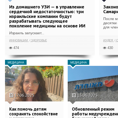
Из домашнего УЗИ — в управление
Законо
сердечной недостаточностью: три
Самари
израильские компании будут
После м
разрабатывать следующее
десятки
поколение медицины на основе ИИ
для член
Израиль запускает...
ИННОВАЦИИ
ЗДОРОВЬЕ
ИУДЕЯ
С
474
430
МЕДИЦИНА
МЕДИЦИНА
17.06.2025
15.06.2025
Как помочь детям
Обновленный режим
сохранять спокойствие
работы медучрежден