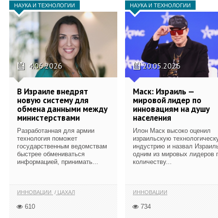
НАУКА И ТЕХНОЛОГИИ
НАУКА И ТЕХНОЛОГИИ
4.06.2026
20.05.2026
В Израиле внедрят
Маск: Израиль —
новую систему для
мировой лидер по
обмена данными между
инновациям на душу
министерствами
населения
Разработанная для армии
Илон Маск высоко оценил
технология поможет
израильскую технологическ
государственным ведомствам
индустрию и назвал Израил
быстрее обмениваться
одним из мировых лидеров 
информацией, принимать...
количеству...
ИННОВАЦИИ
ЦАХАЛ
ИННОВАЦИИ
610
734