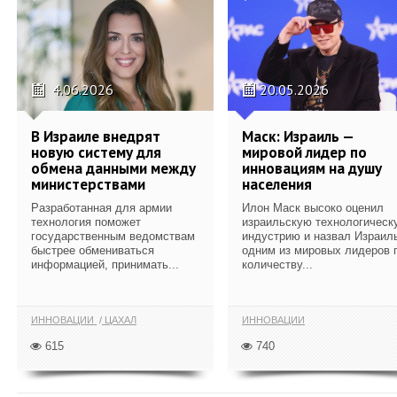
4.06.2026
20.05.2026
В Израиле внедрят
Маск: Израиль —
новую систему для
мировой лидер по
обмена данными между
инновациям на душу
министерствами
населения
Разработанная для армии
Илон Маск высоко оценил
технология поможет
израильскую технологическ
государственным ведомствам
индустрию и назвал Израил
быстрее обмениваться
одним из мировых лидеров 
информацией, принимать...
количеству...
ИННОВАЦИИ
ЦАХАЛ
ИННОВАЦИИ
615
740