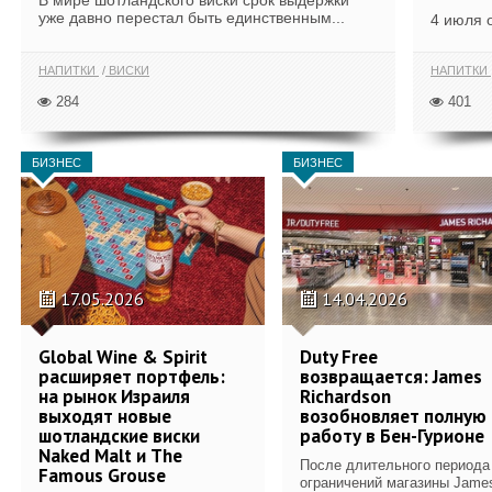
В мире шотландского виски срок выдержки
уже давно перестал быть единственным...
4 июля 
НАПИТКИ
ВИСКИ
НАПИТКИ
284
401
БИЗНЕС
БИЗНЕС
17.05.2026
14.04.2026
Global Wine & Spirit
Duty Free
расширяет портфель:
возвращается: James
на рынок Израиля
Richardson
выходят новые
возобновляет полную
шотландские виски
работу в Бен-Гурионе
Naked Malt и The
После длительного периода
Famous Grouse
ограничений магазины Jame