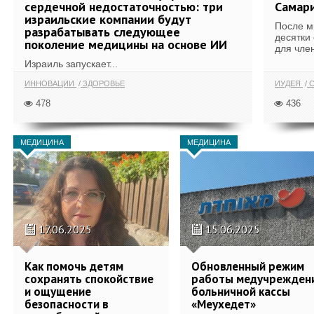
сердечной недостаточностью: три
Самари
израильские компании будут
После м
разрабатывать следующее
десятки
поколение медицины на основе ИИ
для член
Израиль запускает...
ИННОВАЦИИ
ЗДОРОВЬЕ
ИУДЕЯ
С
478
436
МЕДИЦИНА
МЕДИЦИНА
17.06.2025
15.06.2025
Как помочь детям
Обновленный режим
сохранять спокойствие
работы медучрежден
и ощущение
больничной кассы
безопасности в
«Меухедет»