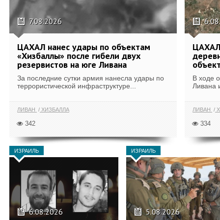
7.08.2026
6.08
ЦАХАЛ нанес удары по объектам
ЦАХАЛ:
«Хизбаллы» после гибели двух
деревн
резервистов на юге Ливана
объек
За последние сутки армия нанесла удары по
В ходе 
террористической инфраструктуре...
Ливана 
ЛИВАН
ХИЗБАЛЛА
ЛИВАН
Х
342
334
ИЗРАИЛЬ
ИЗРАИЛЬ
6.08.2026
5.08.2026