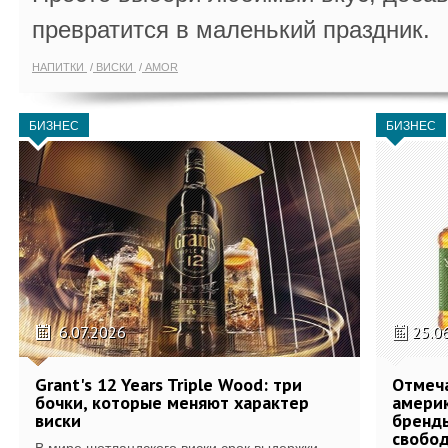
превратится в маленький праздник.
НАПИТКИ
ВИСКИ
AMOR
БИЗНЕС
БИЗНЕС
6.07.2026
25.0
Grant's 12 Years Triple Wood: три
Отмеч
бочки, которые меняют характер
америк
виски
бренды
свобо