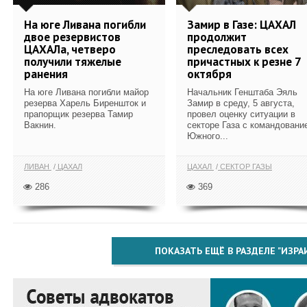
На юге Ливана погибли
Замир в Газе: ЦАХАЛ
двое резервистов
продолжит
ЦАХАЛа, четверо
преследовать всех
получили тяжелые
причастных к резне 7
ранения
октября
На юге Ливана погибли майор
Начальник Генштаба Эяль
резерва Харель Биреншток и
Замир в среду, 5 августа,
прапорщик резерва Тамир
провел оценку ситуации в
Вакнин.
секторе Газа с командовани
Южного...
ЛИВАН
ЦАХАЛ
ЦАХАЛ
СЕКТОР ГАЗЫ
286
369
ПОКАЗАТЬ ЕЩЁ В РАЗДЕЛЕ "ИЗРА