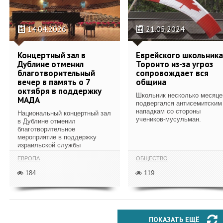
14.04.2026
21.05.2024
Концертный зал в
Еврейского школьника
Дублине отменил
Торонто из-за угроз
благотворительный
сопровождает вся
вечер в память о 7
община
октября в поддержку
Школьник несколько месяце
МАДА
подвергался антисемитским
нападкам со стороны
Национальный концертный зал
учеников-мусульман.
в Дублине отменил
благотворительное
мероприятие в поддержку
израильской службы
экстренной...
ЕВРОПА
ОБЩЕСТВО
184
119
ПОКАЗАТЬ ЕЩЁ