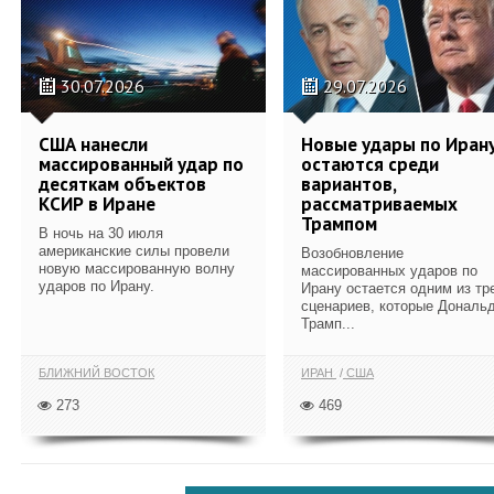
30.07.2026
29.07.2026
США нанесли
Новые удары по Иран
массированный удар по
остаются среди
десяткам объектов
вариантов,
КСИР в Иране
рассматриваемых
Трампом
В ночь на 30 июля
американские силы провели
Возобновление
новую массированную волну
массированных ударов по
ударов по Ирану.
Ирану остается одним из тр
сценариев, которые Дональ
Трамп...
БЛИЖНИЙ ВОСТОК
ИРАН
США
273
469