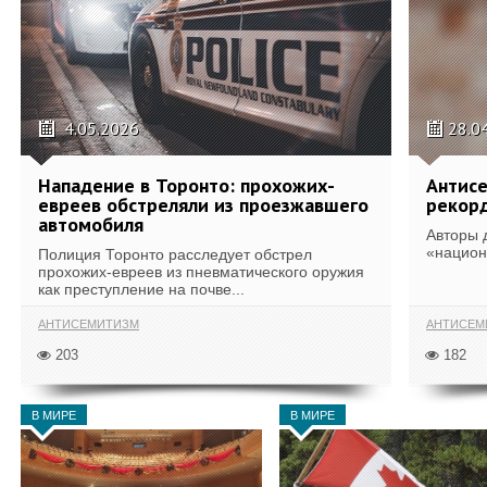
4.05.2026
28.0
Нападение в Торонто: прохожих-
Антисе
евреев обстреляли из проезжавшего
рекор
автомобиля
Авторы 
«национ
Полиция Торонто расследует обстрел
прохожих-евреев из пневматического оружия
как преступление на почве...
АНТИСЕМИТИЗМ
АНТИСЕМ
203
182
В МИРЕ
В МИРЕ