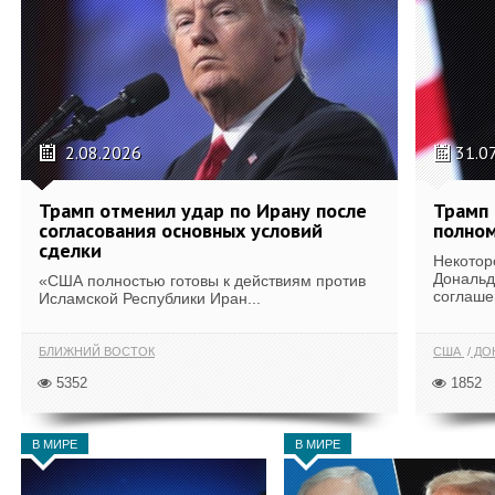
2.08.2026
31.0
Трамп отменил удар по Ирану после
Трамп 
согласования основных условий
полном
сделки
Некотор
Дональд
«США полностью готовы к действиям против
соглаше
Исламской Республики Иран...
БЛИЖНИЙ ВОСТОК
США
ДОН
5352
1852
В МИРЕ
В МИРЕ