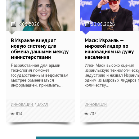
4.06.2026
20.05.2026
В Израиле внедрят
Маск: Израиль —
новую систему для
мировой лидер по
обмена данными между
инновациям на душу
министерствами
населения
Разработанная для армии
Илон Маск высоко оценил
технология поможет
израильскую технологическ
государственным ведомствам
индустрию и назвал Израил
быстрее обмениваться
одним из мировых лидеров 
информацией, принимать...
количеству...
ИННОВАЦИИ
ЦАХАЛ
ИННОВАЦИИ
614
737