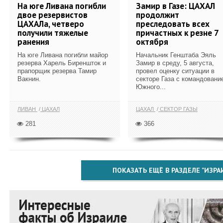
На юге Ливана погибли
Замир в Газе: ЦАХАЛ
двое резервистов
продолжит
ЦАХАЛа, четверо
преследовать всех
получили тяжелые
причастных к резне 7
ранения
октября
На юге Ливана погибли майор
Начальник Генштаба Эяль
резерва Харель Биреншток и
Замир в среду, 5 августа,
прапорщик резерва Тамир
провел оценку ситуации в
Вакнин.
секторе Газа с командовани
Южного...
ЛИВАН
ЦАХАЛ
ЦАХАЛ
СЕКТОР ГАЗЫ
281
366
ПОКАЗАТЬ ЕЩЁ В РАЗДЕЛЕ "ИЗРА