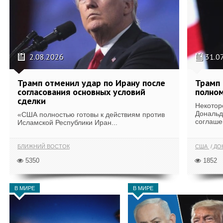
2.08.2026
31.0
Трамп отменил удар по Ирану после
Трамп 
согласования основных условий
полном
сделки
Некотор
Дональд
«США полностью готовы к действиям против
соглаше
Исламской Республики Иран...
БЛИЖНИЙ ВОСТОК
США
ДОН
5350
1852
В МИРЕ
В МИРЕ