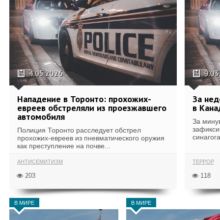
4.05.2026
9.03
Нападение в Торонто: прохожих-
За нед
евреев обстреляли из проезжавшего
в Кана
автомобиля
За мину
зафикси
Полиция Торонто расследует обстрел
синагог
прохожих-евреев из пневматического оружия
как преступление на почве...
АНТИСЕМИТИЗМ
ТЕРРОР
203
118
В МИРЕ
В МИРЕ