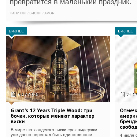
превратится в маленький праздник.
НАПИТКИ
ВИСКИ
AMOR
БИЗНЕС
БИЗНЕС
6.07.2026
25.0
Grant's 12 Years Triple Wood: три
Отмеч
бочки, которые меняют характер
америк
виски
бренды
свобо
В мире шотландского виски срок выдержки
уже давно перестал быть единственным...
4 июля 