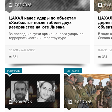
7.08.2026
6.08
ЦАХАЛ нанес удары по объектам
ЦАХАЛ:
«Хизбаллы» после гибели двух
деревн
резервистов на юге Ливана
объек
За последние сутки армия нанесла удары по
В ходе 
террористической инфраструктуре...
Ливана 
ЛИВАН
ХИЗБАЛЛА
ЛИВАН
Х
331
331
ИЗРАИЛЬ
ИЗРАИЛЬ
6.08.2026
5.08.2026