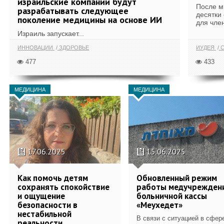
израильские компании будут
После м
разрабатывать следующее
десятки
поколение медицины на основе ИИ
для член
Израиль запускает...
ИННОВАЦИИ
ЗДОРОВЬЕ
ИУДЕЯ
С
477
433
МЕДИЦИНА
МЕДИЦИНА
17.06.2025
15.06.2025
Как помочь детям
Обновленный режим
сохранять спокойствие
работы медучрежден
и ощущение
больничной кассы
безопасности в
«Меухедет»
нестабильной
В связи с ситуацией в сфер
реальности