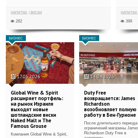
НАПИТКИ
ВИСКИ
НАПИТКИ
282
399
БИЗНЕС
БИЗНЕС
17.05.2026
14.04.2026
Global Wine & Spirit
Duty Free
расширяет портфель:
возвращается: James
на рынок Израиля
Richardson
выходят новые
возобновляет полную
шотландские виски
работу в Бен-Гурионе
Naked Malt и The
После длительного периода
Famous Grouse
ограничений магазины Jame
Richardson Duty Free в
Компания Global Wine & Spirit,
аэропорту...